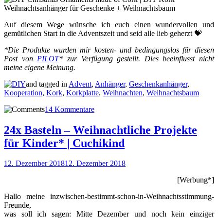
Auf diesem Wege wünsche ich euch einen wundervollen und
gemütlichen Start in die Adventszeit und seid alle lieb geherzt 💝
*Die Produkte wurden mir kosten- und bedingungslos für diesen
Post von
PILOT
* zur Verfügung gestellt. Dies beeinflusst nicht
meine eigene Meinung.
and tagged in
Advent
,
Anhänger
,
Geschenkanhänger
,
Kooperation
,
Kork
,
Korkplatte
,
Weihnachten
,
Weihnachtsbaum
14 Kommentare
24x Basteln – Weihnachtliche Projekte
für Kinder* | Cuchikind
12. Dezember 2018
12. Dezember 2018
[Werbung*]
Hallo meine inzwischen-bestimmt-schon-in-Weihnachtsstimmung-
Freunde,
was soll ich sagen: Mitte Dezember und noch kein einziger