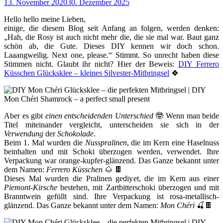
13. November 2020
30. Dezember 2025
Hello hello meine Lieben,
einige, die diesem Blog seit Anfang an folgen, werden denken:
„Hah, die Rosy ist auch nicht mehr die, die sie mal war. Baut ganz
schön ab, die Gute. Dieses DIY kennen wir doch schon.
Laaangweilig. Next one, please.“ Stimmt. So unrecht haben diese
Stimmen nicht. Glaubt ihr nicht? Hier der Beweis:
DIY Ferrero
Küsschen Glücksklee – kleines Silvester-Mitbringsel
🍀
Aber es gibt
einen entscheidenden Unterschied
🤓 Wenn man beide
Titel miteinander vergleicht, unterscheiden sie sich in der
Verwendung
der
Schokolade
.
Beim 1. Mal wurden die
Nusspralinen
, die im Kern eine Haselnuss
beinhalten und mit Schoki überzogen werden, verwendet. Ihre
Verpackung war orange-kupfer-glänzend. Das Ganze bekannt unter
dem Namen:
Ferrero Küsschen
🌰 🍫
Dieses Mal wurden die Pralinen gediyet, die im Kern aus einer
Piemont-Kirsche
bestehen, mit Zartbitterschoki überzogen und mit
Branntwein gefüllt sind. Ihre Verpackung ist rosa-metallisch-
glänzend. Das Ganze bekannt unter dem Namen:
Mon Chéri
🍒🍫