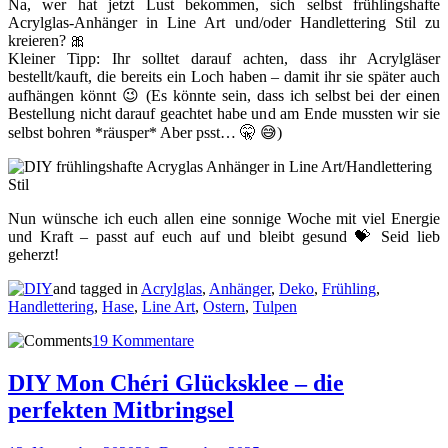
Na, wer hat jetzt Lust bekommen, sich selbst frühlingshafte
Acrylglas-Anhänger in Line Art und/oder Handlettering Stil zu
kreieren? 🎀
Kleiner Tipp: Ihr solltet darauf achten, dass ihr Acrylgläser
bestellt/kauft, die bereits ein Loch haben – damit ihr sie später auch
aufhängen könnt 😉 (Es könnte sein, dass ich selbst bei der einen
Bestellung nicht darauf geachtet habe und am Ende mussten wir sie
selbst bohren *räusper* Aber psst… 🤫 😅)
Nun wünsche ich euch allen eine sonnige Woche mit viel Energie
und Kraft – passt auf euch auf und bleibt gesund 💝 Seid lieb
geherzt!
and tagged in
Acrylglas
,
Anhänger
,
Deko
,
Frühling
,
Handlettering
,
Hase
,
Line Art
,
Ostern
,
Tulpen
19 Kommentare
DIY Mon Chéri Glücksklee – die
perfekten Mitbringsel