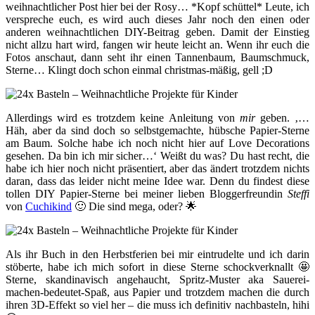
weihnachtlicher Post hier bei der Rosy… *Kopf schüttel* Leute, ich
verspreche euch, es wird auch dieses Jahr noch den einen oder
anderen weihnachtlichen DIY-Beitrag geben. Damit der Einstieg
nicht allzu hart wird, fangen wir heute leicht an. Wenn ihr euch die
Fotos anschaut, dann seht ihr einen Tannenbaum, Baumschmuck,
Sterne… Klingt doch schon einmal christmas-mäßig, gell ;D
Allerdings wird es trotzdem keine Anleitung von
mir
geben. ‚…
Häh, aber da sind doch so selbstgemachte, hübsche Papier-Sterne
am Baum. Solche habe ich noch nicht hier auf Love Decorations
gesehen. Da bin ich mir sicher…‘ Weißt du was? Du hast recht, die
habe ich hier noch nicht präsentiert, aber das ändert trotzdem nichts
daran, dass das leider nicht meine Idee war. Denn du findest diese
tollen DIY Papier-Sterne bei meiner lieben Bloggerfreundin
Steffi
von
Cuchikind
🙂 Die sind mega, oder? 🌟
Als ihr Buch in den Herbstferien bei mir eintrudelte und ich darin
stöberte, habe ich mich sofort in diese Sterne schockverknallt 🤩
Sterne, skandinavisch angehaucht, Spritz-Muster aka Sauerei-
machen-bedeutet-Spaß, aus Papier und trotzdem machen die durch
ihren 3D-Effekt so viel her – die muss ich definitiv nachbasteln, hihi