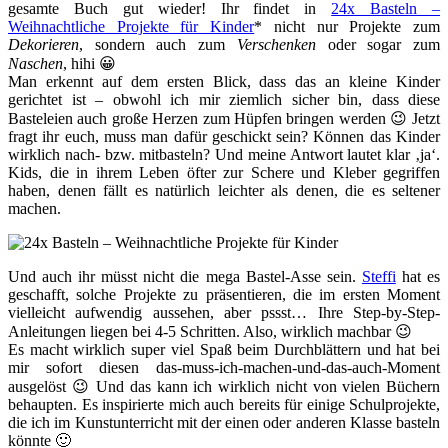
gesamte Buch gut wieder! Ihr findet in
24x Basteln –
Weihnachtliche Projekte für Kinder
* nicht nur Projekte zum
Dekorieren
, sondern auch zum
Verschenken
oder sogar zum
Naschen
, hihi 😀
Man erkennt auf dem ersten Blick, dass das an kleine Kinder
gerichtet ist – obwohl ich mir ziemlich sicher bin, dass diese
Basteleien auch große Herzen zum Hüpfen bringen werden 😉 Jetzt
fragt ihr euch, muss man dafür geschickt sein? Können das Kinder
wirklich nach- bzw. mitbasteln? Und meine Antwort lautet klar ‚ja‘.
Kids, die in ihrem Leben öfter zur Schere und Kleber gegriffen
haben, denen fällt es natürlich leichter als denen, die es seltener
machen.
Und auch ihr müsst nicht die mega Bastel-Asse sein.
Steffi
hat es
geschafft, solche Projekte zu präsentieren, die im ersten Moment
vielleicht aufwendig aussehen, aber pssst… Ihre Step-by-Step-
Anleitungen liegen bei 4-5 Schritten. Also, wirklich machbar 😉
Es macht wirklich super viel Spaß beim Durchblättern und hat bei
mir sofort diesen das-muss-ich-machen-und-das-auch-Moment
ausgelöst 😉 Und das kann ich wirklich nicht von vielen Büchern
behaupten. Es inspirierte mich auch bereits für einige Schulprojekte,
die ich im Kunstunterricht mit der einen oder anderen Klasse basteln
könnte 🙂