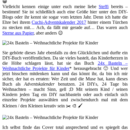
😀
Vielleicht kennen einige unter euch meine liebe
Steffi
bereits –
bestimmt! Sie ist schließlich auch eine Größe hier unter den DIY-
Blogs oder ihr kennt sie sogar vom letzten Jahr. Denn ich hatte die
Ehre bei ihrem
Cuchi-Adventskalender 2017
hinter einem Türchen
zu stecken mit… Ach, da fällt mir gerade auf… Das waren auch
Sterne aus Papier
, aber anders 😉
Sie gehörte dieses Jahr ebenfalls zu den Glücklichen und durfte ein
DIY-Buch veröffentlichen. Da sie vieles bastelt, das Kinderherzen in
die Höhe schlagen lässt, hat sie das Buch
24x Basteln –
Weihnachtliche Projekte für Kinder
* herausgebracht 🙂 Und wer
jetzt bisschen mitdenken kann und das könnt ihr, da bin ich mir
sicher, der hat es erraten: Wer Zeit und die Muse hat, kann dieses
Buch als
Adventskalender
benutzen. 24 DIYs, 24 Tage bis
Weihnachten – macht Sinn, gell ;D Mit seinem Kind / seinen
Kindern jeden Tag ein DIY nachbasteln oder auch einfach sich
einzelne Projekte auswählen und zwischendurch mal mit dem
Kleinen / den Kleinen kreativ sein ✂️ 🎨 🖌
Ich selbst finde das Cover total ansprechend und es spiegelt das