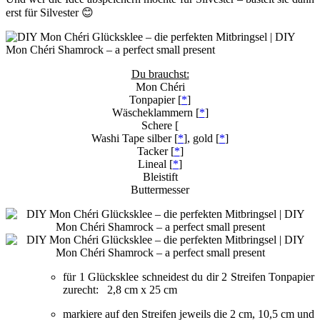
erst für Silvester 😊
Du brauchst:
Mon Chéri
Tonpapier [
*
]
Wäscheklammern [
*
]
Schere [
Washi Tape silber [
*
], gold [
*
]
Tacker [
*
]
Lineal [
*
]
Bleistift
Buttermesser
für 1 Glücksklee schneidest du dir 2 Streifen Tonpapier
zurecht: 2,8 cm x 25 cm
markiere auf den Streifen jeweils die 2 cm, 10,5 cm und