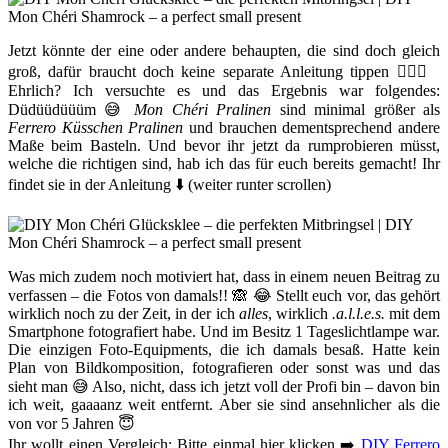
Jetzt könnte der eine oder andere behaupten, die sind doch gleich
groß, dafür braucht doch keine separate Anleitung tippen 🤷🏻‍♀️
Ehrlich? Ich versuchte es und das Ergebnis war folgendes:
Düdüüdüüüm 😅
Mon Chéri Pralinen
sind minimal größer als
Ferrero Küsschen Pralinen
und brauchen dementsprechend andere
Maße beim Basteln. Und bevor ihr jetzt da rumprobieren müsst,
welche die richtigen sind, hab ich das für euch bereits gemacht! Ihr
findet sie in der Anleitung ⬇️ (weiter runter scrollen)
Was mich zudem noch motiviert hat, dass in einem neuen Beitrag zu
verfassen – die Fotos von damals!! 🙈 😂 Stellt euch vor, das gehört
wirklich noch zu der Zeit, in der ich
alles
, wirklich
.a.l.l.e.s.
mit dem
Smartphone fotografiert habe. Und im Besitz 1 Tageslichtlampe war.
Die einzigen Foto-Equipments, die ich damals besaß. Hatte kein
Plan von Bildkomposition, fotografieren oder sonst was und das
sieht man 😅 Also, nicht, dass ich jetzt voll der Profi bin – davon bin
ich weit, gaaaanz weit entfernt. Aber sie sind ansehnlicher als die
von vor 5 Jahren 😇
Ihr wollt einen Vergleich: Bitte einmal hier klicken ➡️
DIY Ferrero