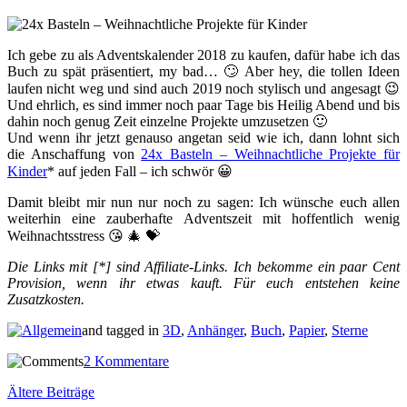
Ich gebe zu als Adventskalender 2018 zu kaufen, dafür habe ich das
Buch zu spät präsentiert, my bad… 🙄 Aber hey, die tollen Ideen
laufen nicht weg und sind auch 2019 noch stylisch und angesagt 😉
Und ehrlich, es sind immer noch paar Tage bis Heilig Abend und bis
dahin noch genug Zeit einzelne Projekte umzusetzen 🙂
Und wenn ihr jetzt genauso angetan seid wie ich, dann lohnt sich
die Anschaffung von
24x Basteln – Weihnachtliche Projekte für
Kinder
* auf jeden Fall – ich schwör 😀
Damit bleibt mir nun nur noch zu sagen: Ich wünsche euch allen
weiterhin eine zauberhafte Adventszeit mit hoffentlich wenig
Weihnachtsstress 😘 🎄 💝
Die Links mit [*] sind Affiliate-Links. Ich bekomme ein paar Cent
Provision, wenn ihr etwas kauft. Für euch entstehen keine
Zusatzkosten.
and tagged in
3D
,
Anhänger
,
Buch
,
Papier
,
Sterne
2 Kommentare
Beitragsnavigation
Ältere Beiträge