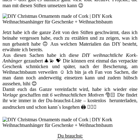
man mit diesen Stiften umsetzen kann 😉
Jetzt habe ich die ganze Zeit von den Stiften geschwärmt, dass ich
beinahe vergessen habe, euch zu erzählen und zu zeigen, was ich
nun gebastelt habe 🙃 Aus welchen Materialien das DIY besteht,
erwähnte ich bereits.
Aus diesen Sachen habe ich diese
DIY weihnachtliche Kork-
Anhänger
gezaubert 🎄💫 💝 Die können erst einmal das verpackte
Geschenk schmücken und später, nach der Bescherung, am
Weihnachtsbaum verweilen ☺️ Ich bin ja eh Fan von Sachen, die
man dann noch anderweitig einsetzen kann und zudem hübsch
aussehen, hihi 😊
Damit euch das Ganze vereinfacht wird, habe ich wieder eine
Vorlage
geschaffen mit
6 weihnachtlichen Motiven
🎅🏻 Die findet
ihr wie immer in der Du-brauchst-Liste – kostenlos herunterladen,
ausdrucken und schon kann´s losgehen 🖨 🙋🏻‍♀️
Du brauchst: