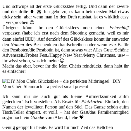
Und schwups ist der erste Glücksklee fertig. Und dann der zweite
und der dritte 🍀 🎀 Ich gebe zu, es kann beim ersten Mal etwas
tricky sein, aber wenn man 1x den Dreh raushat, ist es wirklich easy
– versprochen 😊
Übrigens könnt ihr den Glücksklees noch einen
Feinschliff
verpassen (habe ich erst nach dem Shooting gemacht, weil es mir
dann einfiel 🤦🏻‍♀️): Auf dem
Stiel
des Glücksklees könnt ihr entweder
den
Namen
des Beschenkten draufschreiben oder wenn es z.B. für
den Postboten/die Postbotin ist, dann sowas wie: Alles Gute./Schöne
Advenszeit./Frohes Fest./Happy New Year./Merry Christmas. usw –
ihr wisst schon, was ich meine 😉
Macht das aber, bevor ihr die Mon Chéris reindrückt, dann habt ihr
es einfacher!
Ich kann mir sie auch gut als kleine Aufmerksamkeit aufm
gedeckten Tisch vorstellen. Als Ersatz für
Platzkarten
. Einfach, den
Namen der jeweiligen Person auf den Stiel. Das Ganze schön aufm
Tisch/Teller drapiert, et voilà – hat der Gast/das Familienmitglied
sogar noch ein
Goodie
vom Abend, hehe 💝
Genug getippt für heute. Es wird für mich Zeit das Bettchen