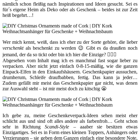
nämlich schon fleißig nach Inspirationen und Ideen gesucht. Sei es
für´s eigene Heim als Deko oder als Geschenk – beides ist zur Zeit
heiß begehrt…!
Wer mich kennt, weiß, dass ich eher zu der Sorte gehöre, die lieber
verschenkt
als beschenkt zu werden 😉 Gibt es da draußen noch
jemand, der da so tickt oder bin ich hier die Einzige? 💁🏻‍♀️
Abgesehen vom Inhalt mag ich es manchmal fast sogar lieber zu
verpacken. Aber nicht jetzt einfach 0-8-15-mäßig, wie die ganzen
Einpack-Elfen in den Einkaufshäusern. Geschenkpapier aussuchen,
drumherum, Schleife draufbabben, fertig. Das kann ja jeder…
Zudem gefällt mir meist das Geschenkpapier gar nicht, was denen
zur Auswahl steht – ist mir meist doch zu kitschig 😬
Ich gebe zu, meine Geschenkeverpack-Ideen sehen meist eher
schlicht aus und sind oft alles andere als farbenfroh… Geht schon
sehr in Richtung
Scandi-Style
– aaaber sie besitzen etwas
Einzigartiges. Sei es in Form eines kleinen Toppers, Anhängers oder
Verzierungen – sie geben dem Ganzen einfach eine besondere Note,