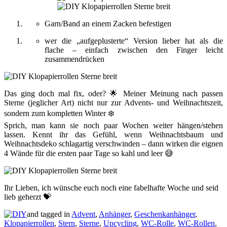
Garn/Band an einem Zacken befestigen
wer die „aufgeplusterte“ Version lieber hat als die
flache – einfach zwischen den Finger leicht
zusammendrücken
Das ging doch mal fix, oder? 🌟 Meiner Meinung nach passen
Sterne (jeglicher Art) nicht nur zur Advents- und Weihnachtszeit,
sondern zum kompletten Winter ❄️
Sprich, man kann sie noch paar Wochen weiter hängen/stehen
lassen. Kennt ihr das Gefühl, wenn Weihnachtsbaum und
Weihnachtsdeko schlagartig verschwinden – dann wirken die eignen
4 Wände für die ersten paar Tage so kahl und leer 😅
Ihr Lieben, ich wünsche euch noch eine fabelhafte Woche und seid
lieb geherzt 💝
and tagged in
Advent
,
Anhänger
,
Geschenkanhänger
,
Klopapierrollen
,
Stern
,
Sterne
,
Upcycling
,
WC-Rolle
,
WC-Rollen
,