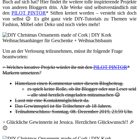
Buch auf sich hat? Hier findet ihr weitere tolle inspirierende Projekte
von anderen Bloggern drin. Alle Werke sind selbstverständlich mit
den
PILOT PINTOR
* Stiften kreiert worden – versteht sich doch
von selbst 😉 Es gibt ganz viele DIY-Tutorials zu Themen wie
Fashion, Möbel oder Deko und noch vieles mehr!
Um an der Verlosung teilzunehmen, müsst ihr folgende Frage
beantworten:
> Welches kreative Projekt würdet ihr mit den
PILOT PINTOR
*
Markern umsetzen
?
Hinterlasst einen Kommentar unter diesem Blogbeitrag.
es spielt keine Rolle, ob ihr Blogger oder nur Leser seid
– alle sind herzlich eingeladen mitzumachen 😉
Lasst mir eine Kontaktmöglichkeit da.
Das Gewinnspiel ist für Teilnehmer ab 18 Jahren.
Teilnahmeschluss: Sonntag, 08. Dezember 2019, 23:59 Uhr.
> Glückliche Gewinnerin ist Jessica. Herzlichen Glückwunsch!! 🎉
😊