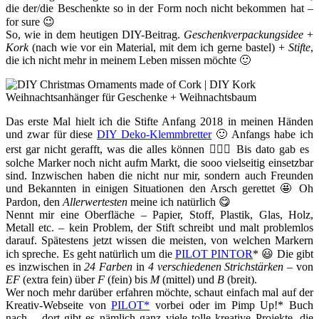
die der/die Beschenkte so in der Form noch nicht bekommen hat –
for sure 😉
So, wie in dem heutigen DIY-Beitrag.
Geschenkverpackungsidee
+
Kork
(nach wie vor ein Material, mit dem ich gerne bastel) +
Stifte
,
die ich nicht mehr in meinem Leben missen möchte 🙂
Das erste Mal hielt ich die Stifte Anfang 2018 in meinen Händen
und zwar für diese
DIY Deko-Klemmbretter
🙂 Anfangs habe ich
erst gar nicht gerafft, was die alles können 🤷🏻‍♀️ Bis dato gab es
solche Marker noch nicht aufm Markt, die sooo vielseitig einsetzbar
sind. Inzwischen haben die nicht nur mir, sondern auch Freunden
und Bekannten in einigen Situationen den Arsch gerettet 🤩 Oh
Pardon, den
Allerwertesten
meine ich natürlich 😋
Nennt mir eine Oberfläche – Papier, Stoff, Plastik, Glas, Holz,
Metall etc. – kein Problem, der Stift schreibt und malt problemlos
darauf. Spätestens jetzt wissen die meisten, von welchen Markern
ich spreche. Es geht natürlich um die
PILOT PINTOR
* 😃 Die gibt
es inzwischen in
24 Farben
in
4 verschiedenen Strichstärken
– von
EF
(extra fein) über
F
(fein) bis
M
(mittel) und
B
(breit).
Wer noch mehr darüber erfahren möchte, schaut einfach mal auf der
Kreativ-Webseite von
PILOT*
vorbei oder im Pimp Up!* Buch
nach – dort gibt es nämlich ganz viele tolle kreative Projekte, die