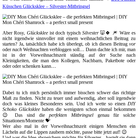
Küsschen Glücksklee – Silvester-Mitbringsel
Aber Rosy,
Glücksklee
ist doch typisch
Silvester
🐷🍀 🎆 Wäre es
nicht irgendwie sinnvoller mit einem weihnachtlichen Beitrag zu
starten? Ja, tatsächlich habe ich überlegt, ob ich diesen Beitrag
vor
oder
nach
Weihnachten verbloggen soll… Dann dachte ich mir, man
ist in der Vorweihnachtszeit ständig auf der Suche nach
Kleinigkeiten, die man den Kollegen, Nachbarn, Paketbote oder
oder oder schenken kann…
Dabei tu ich mich persönlich immer bisschen schwer das richtige
Maß zu finden. Nicht zu teuer und aufwendig, aber soll irgendwie
doch was kleines Besonderes sein. Und ich wette so einen
DIY
Schoko Glücksklee
haben die wenigsten schon einmal bekommen
😉 Das sind die
perfekten Mitbringsel
genau für solche
Situationen/Momente 💝
Wer also mal in der Vorweihnachtszeit einigen Menschen ein
Lächeln auf die Lippen zaubern möchte, passe bitte jetzt auf! 😉
Und wer die Idee abspeichern möchte für Silvester – bastelt sie dann