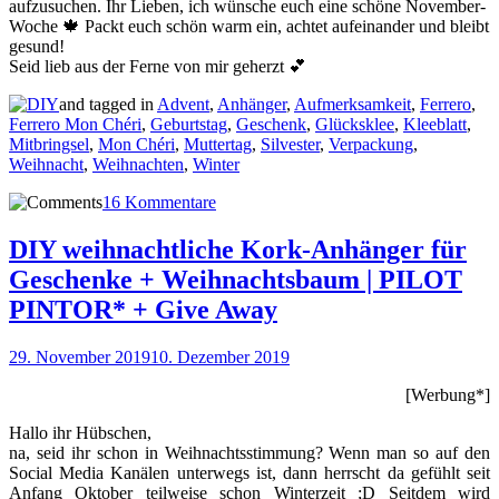
aufzusuchen. Ihr Lieben, ich wünsche euch eine schöne November-
Woche 🍁 Packt euch schön warm ein, achtet aufeinander und bleibt
gesund!
Seid lieb aus der Ferne von mir geherzt 💕
and tagged in
Advent
,
Anhänger
,
Aufmerksamkeit
,
Ferrero
,
Ferrero Mon Chéri
,
Geburtstag
,
Geschenk
,
Glücksklee
,
Kleeblatt
,
Mitbringsel
,
Mon Chéri
,
Muttertag
,
Silvester
,
Verpackung
,
Weihnacht
,
Weihnachten
,
Winter
16 Kommentare
DIY weihnachtliche Kork-Anhänger für
Geschenke + Weihnachtsbaum | PILOT
PINTOR* + Give Away
29. November 2019
10. Dezember 2019
[Werbung*]
Hallo ihr Hübschen,
na, seid ihr schon in Weihnachtsstimmung? Wenn man so auf den
Social Media Kanälen unterwegs ist, dann herrscht da gefühlt seit
Anfang Oktober teilweise schon Winterzeit ;D Seitdem wird