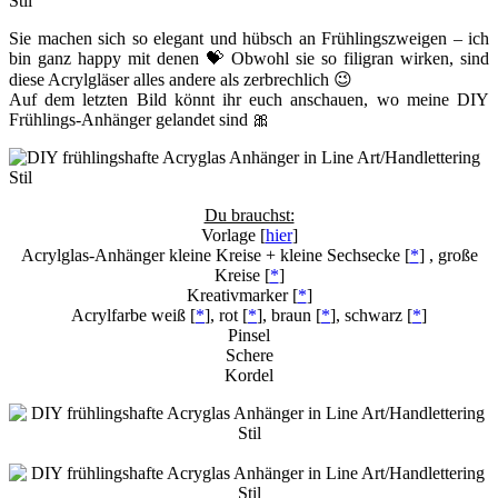
Sie machen sich so elegant und hübsch an Frühlingszweigen – ich
bin ganz happy mit denen 💝 Obwohl sie so filigran wirken, sind
diese Acrylgläser alles andere als zerbrechlich 😉
Auf dem letzten Bild könnt ihr euch anschauen, wo meine DIY
Frühlings-Anhänger gelandet sind 🎀
Du brauchst:
Vorlage [
hier
]
Acrylglas-Anhänger kleine Kreise + kleine Sechsecke [
*
] , große
Kreise [
*
]
Kreativmarker [
*
]
Acrylfarbe weiß [
*
], rot [
*
], braun [
*
], schwarz [
*
]
Pinsel
Schere
Kordel