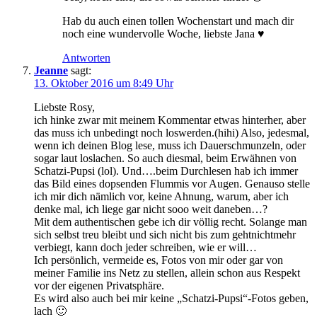
Hab du auch einen tollen Wochenstart und mach dir
noch eine wundervolle Woche, liebste Jana ♥
Antworten
Jeanne
sagt:
13. Oktober 2016 um 8:49 Uhr
Liebste Rosy,
ich hinke zwar mit meinem Kommentar etwas hinterher, aber
das muss ich unbedingt noch loswerden.(hihi) Also, jedesmal,
wenn ich deinen Blog lese, muss ich Dauerschmunzeln, oder
sogar laut loslachen. So auch diesmal, beim Erwähnen von
Schatzi-Pupsi (lol). Und….beim Durchlesen hab ich immer
das Bild eines dopsenden Flummis vor Augen. Genauso stelle
ich mir dich nämlich vor, keine Ahnung, warum, aber ich
denke mal, ich liege gar nicht sooo weit daneben…?
Mit dem authentischen gebe ich dir völlig recht. Solange man
sich selbst treu bleibt und sich nicht bis zum gehtnichtmehr
verbiegt, kann doch jeder schreiben, wie er will…
Ich persönlich, vermeide es, Fotos von mir oder gar von
meiner Familie ins Netz zu stellen, allein schon aus Respekt
vor der eigenen Privatsphäre.
Es wird also auch bei mir keine „Schatzi-Pupsi“-Fotos geben,
lach 🙂