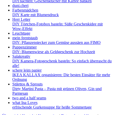
DIYnachten: Geschenktücher mit Kaffee batiken
duni.cheri
Farbenmädchen
DIY Karte mit Blumendruck
Herr Letter
DIY Törtchen-Fotobox basteln: Süße Geschenkidee mit
Wow-Effekt
Leuchttage
mein feentstaub
DIY: Pflanzenstecker zum Gemüse aussäen aus FIMO
Puppenzimmer
DIY: Blumenwiese als Geldgeschenk zur Hochzeit
Salakreativ
DIY Kamera-Fotogeschenk basteln: So einfach überrascht du
alle!
schere leim papier
IKEA KALLAX organisieren: Die besten Einsätze für mehr
Ordnung
Stilettos & Sprouts
Dirty Martini Pasta – Pasta mit grünen Oliven, Gin und
Parmesan
two and a half seams
what Ina Loves
erfrischende Gurkensuppe für heiße Sommertage