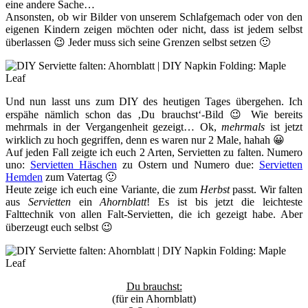
eine andere Sache…
Ansonsten, ob wir Bilder von unserem Schlafgemach oder von den
eigenen Kindern zeigen möchten oder nicht, dass ist jedem selbst
überlassen 😉 Jeder muss sich seine Grenzen selbst setzen 🙂
Und nun lasst uns zum DIY des heutigen Tages übergehen. Ich
erspähe nämlich schon das ‚Du brauchst‘-Bild 😉 Wie bereits
mehrmals in der Vergangenheit gezeigt… Ok,
mehrmals
ist jetzt
wirklich zu hoch gegriffen, denn es waren nur 2 Male, hahah 😀
Auf jeden Fall zeigte ich euch 2 Arten, Servietten zu falten. Numero
uno:
Servietten Häschen
zu Ostern und Numero due:
Servietten
Hemden
zum Vatertag 🙂
Heute zeige ich euch eine Variante, die zum
Herbst
passt. Wir falten
aus
Servietten
ein
Ahornblatt
! Es ist bis jetzt die leichteste
Falttechnik von allen Falt-Servietten, die ich gezeigt habe. Aber
überzeugt euch selbst 😉
Du brauchst:
(für ein Ahornblatt)