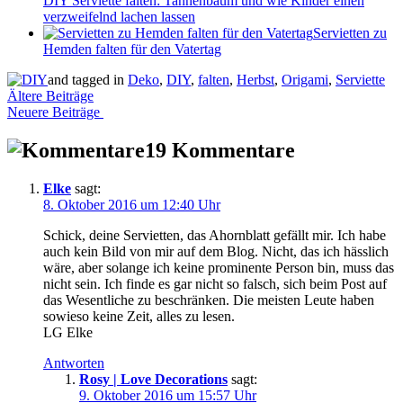
DIY Serviette falten: Tannenbaum und wie Kinder einen
verzweifelnd lachen lassen
Servietten zu
Hemden falten für den Vatertag
and tagged in
Deko
,
DIY
,
falten
,
Herbst
,
Origami
,
Serviette
Beitragsnavigation
Ältere Beiträge
Neuere Beiträge
19 Kommentare
Elke
sagt:
8. Oktober 2016 um 12:40 Uhr
Schick, deine Servietten, das Ahornblatt gefällt mir. Ich habe
auch kein Bild von mir auf dem Blog. Nicht, das ich hässlich
wäre, aber solange ich keine prominente Person bin, muss das
nicht sein. Ich finde es gar nicht so falsch, sich beim Post auf
das Wesentliche zu beschränken. Die meisten Leute haben
sowieso keine Zeit, alles zu lesen.
LG Elke
Antworten
Rosy | Love Decorations
sagt:
9. Oktober 2016 um 15:57 Uhr