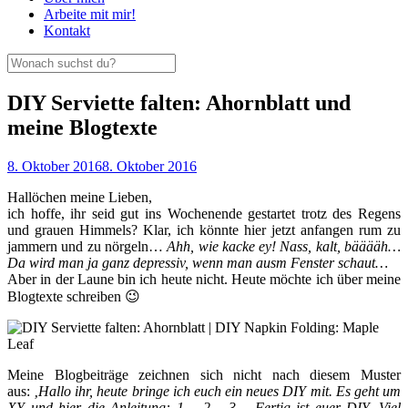
Arbeite mit mir!
Kontakt
DIY Serviette falten: Ahornblatt und
meine Blogtexte
8. Oktober 2016
8. Oktober 2016
Hallöchen meine Lieben,
ich hoffe, ihr seid gut ins Wochenende gestartet trotz des Regens
und grauen Himmels? Klar, ich könnte hier jetzt anfangen rum zu
jammern und zu nörgeln…
Ahh, wie kacke ey! Nass, kalt, bääääh…
Da wird man ja ganz depressiv, wenn man ausm Fenster schaut…
Aber in der Laune bin ich heute nicht. Heute möchte ich über meine
Blogtexte schreiben 😉
Meine Blogbeiträge zeichnen sich nicht nach diesem Muster
aus:
‚Hallo ihr, heute bringe ich euch ein neues DIY mit. Es geht um
XY und hier die Anleitung: 1… 2… 3… Fertig ist euer DIY. Viel