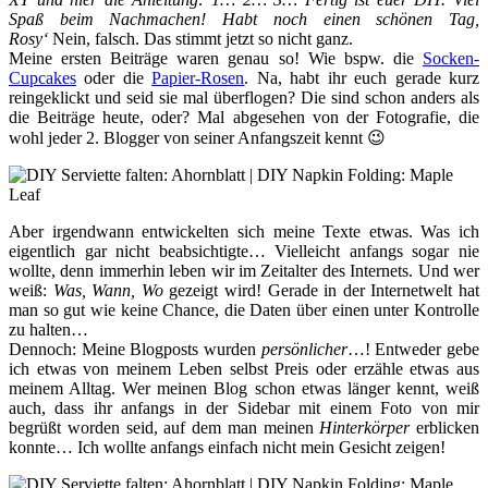
Spaß beim Nachmachen! Habt noch einen schönen Tag,
Rosy‘
Nein, falsch. Das stimmt jetzt so nicht ganz.
Meine ersten Beiträge waren genau so! Wie bspw. die
Socken-
Cupcakes
oder die
Papier-Rosen
. Na, habt ihr euch gerade kurz
reingeklickt und seid sie mal überflogen? Die sind schon anders als
die Beiträge heute, oder? Mal abgesehen von der Fotografie, die
wohl jeder 2. Blogger von seiner Anfangszeit kennt 😉
Aber irgendwann entwickelten sich meine Texte etwas. Was ich
eigentlich gar nicht beabsichtigte… Vielleicht anfangs sogar nie
wollte, denn immerhin leben wir im Zeitalter des Internets. Und wer
weiß:
Was, Wann, Wo
gezeigt wird! Gerade in der Internetwelt hat
man so gut wie keine Chance, die Daten über einen unter Kontrolle
zu halten…
Dennoch: Meine Blogposts wurden
persönlicher
…! Entweder gebe
ich etwas von meinem Leben selbst Preis oder erzähle etwas aus
meinem Alltag. Wer meinen Blog schon etwas länger kennt, weiß
auch, dass ihr anfangs in der Sidebar mit einem Foto von mir
begrüßt worden seid, auf dem man meinen
Hinterkörper
erblicken
konnte… Ich wollte anfangs einfach nicht mein Gesicht zeigen!