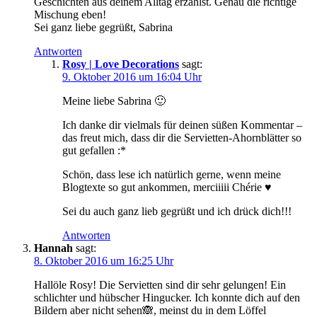
Geschichten aus deinem Alltag erzählst. Genau die richtige
Mischung eben!
Sei ganz liebe gegrüßt, Sabrina
Antworten
Rosy | Love Decorations
sagt:
9. Oktober 2016 um 16:04 Uhr
Meine liebe Sabrina 🙂
Ich danke dir vielmals für deinen süßen Kommentar –
das freut mich, dass dir die Servietten-Ahornblätter so
gut gefallen :*
Schön, dass lese ich natürlich gerne, wenn meine
Blogtexte so gut ankommen, merciiiii Chérie ♥
Sei du auch ganz lieb gegrüßt und ich drück dich!!!
Antworten
Hannah
sagt:
8. Oktober 2016 um 16:25 Uhr
Hallöle Rosy! Die Servietten sind dir sehr gelungen! Ein
schlichter und hübscher Hingucker. Ich konnte dich auf den
Bildern aber nicht sehen🙈, meinst du in dem Löffel