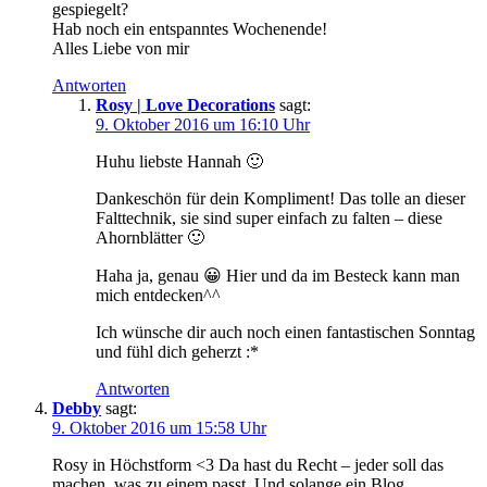
gespiegelt?
Hab noch ein entspanntes Wochenende!
Alles Liebe von mir
Antworten
Rosy | Love Decorations
sagt:
9. Oktober 2016 um 16:10 Uhr
Huhu liebste Hannah 🙂
Dankeschön für dein Kompliment! Das tolle an dieser
Falttechnik, sie sind super einfach zu falten – diese
Ahornblätter 🙂
Haha ja, genau 😀 Hier und da im Besteck kann man
mich entdecken^^
Ich wünsche dir auch noch einen fantastischen Sonntag
und fühl dich geherzt :*
Antworten
Debby
sagt:
9. Oktober 2016 um 15:58 Uhr
Rosy in Höchstform <3 Da hast du Recht – jeder soll das
machen, was zu einem passt. Und solange ein Blog