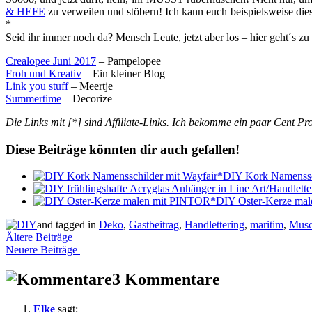
& HEFE
zu verweilen und stöbern! Ich kann euch beispielsweise die
*
Seid ihr immer noch da? Mensch Leute, jetzt aber los – hier geht´s z
Crealopee Juni 2017
– Pampelopee
Froh und Kreativ
– Ein kleiner Blog
Link you stuff
– Meertje
Summertime
– Decorize
Die Links mit [*] sind Affiliate-Links. Ich bekomme ein paar Cent Pr
Diese Beiträge könnten dir auch gefallen!
DIY Kork Namenssch
DIY Oster-Kerze ma
and tagged in
Deko
,
Gastbeitrag
,
Handlettering
,
maritim
,
Musc
Beitragsnavigation
Ältere Beiträge
Neuere Beiträge
3 Kommentare
Elke
sagt: