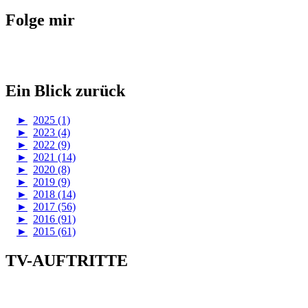
Folge mir
Ein Blick zurück
►
2025 (1)
►
2023 (4)
►
2022 (9)
►
2021 (14)
►
2020 (8)
►
2019 (9)
►
2018 (14)
►
2017 (56)
►
2016 (91)
►
2015 (61)
TV-AUFTRITTE