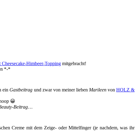
t Cheesecake-Himbeer-Topping
mitgebracht!
en *-*
h ein
Gastbeitrag
und zwar von meiner lieben
Marileen
von
HOLZ &
hoop 😀
Beauty-Beitrag
…
en Creme mit dem Zeige- oder Mittelfinger (je nachdem, was ihr