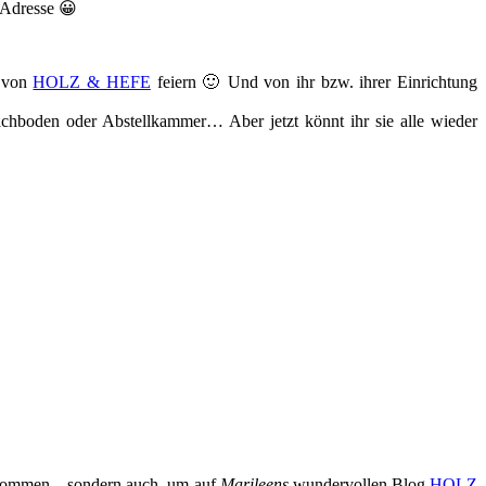
 Adresse 😀
g von
HOLZ & HEFE
feiern 🙂 Und von ihr bzw. ihrer Einrichtung
chboden oder Abstellkammer… Aber jetzt könnt ihr sie alle wieder
bekommen – sondern auch, um auf
Marileens
wundervollen Blog
HOLZ