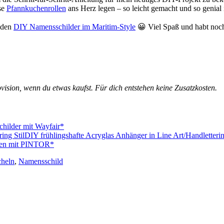
se
Pfannkuchenrollen
ans Herz legen – so leicht gemacht und so genia
u den
DIY Namensschilder im Maritim-Style
😀 Viel Spaß und habt noch
ovision, wenn du etwas kaufst. Für dich entstehen keine Zusatzkosten.
ilder mit Wayfair*
DIY frühlingshafte Acryglas Anhänger in Line Art/Handletterin
len mit PINTOR*
heln
,
Namensschild