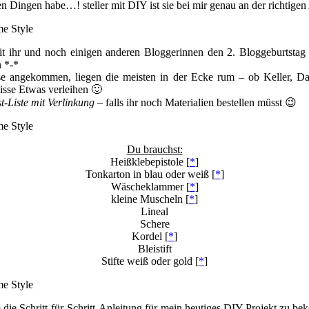
n Dingen habe…! steller mit DIY ist sie bei mir genau an der richtigen
t ihr und noch einigen anderen Bloggerinnen den 2. Bloggeburtsta
 *-*
se angekommen, liegen die meisten in der Ecke rum – ob Keller, Da
sse Etwas verleihen 🙂
-Liste mit Verlinkung
– falls ihr noch Materialien bestellen müsst 😉
Du brauchst:
Heißklebepistole [
*
]
Tonkarton in blau oder weiß [
*
]
Wäscheklammer [
*
]
kleine Muscheln [
*
]
Lineal
Schere
Kordel [
*
]
Bleistift
Stifte weiß oder gold [
*
]
m die Schritt-für-Schritt-Anleitung für mein heutiges DIY-Projekt zu 