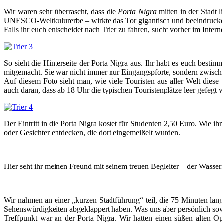
Wir waren sehr überrascht, dass die
Porta Nigra
mitten in der Stadt 
UNESCO-Weltkulurerbe – wirkte das Tor gigantisch und beeindruck
Falls ihr euch entscheidet nach Trier zu fahren, sucht vorher im Inte
So sieht die Hinterseite der Porta Nigra aus. Ihr habt es euch best
mitgemacht. Sie war nicht immer nur Eingangspforte, sondern zwische
Auf diesem Foto sieht man, wie viele Touristen aus aller Welt diese
auch daran, dass ab 18 Uhr die typischen Touristenplätze leer gefegt 
Der Eintritt in die Porta Nigra kostet für Studenten 2,50 Euro. Wie
oder Gesichter entdecken, die dort eingemeißelt wurden.
Hier seht ihr meinen Freund mit seinem treuen Begleiter – der Wass
Wir nahmen an einer „kurzen Stadtführung“ teil, die 75 Minuten lang
Sehenswürdigkeiten abgeklappert haben. Was uns aber persönlich sowi
Treffpunkt war an der Porta Nigra. Wir hatten einen süßen alten O