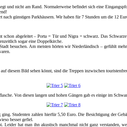
liegt und nicht am Rand. Normalerweise befindet sich eine Eingangspf
end!
rnet nach günstigen Parkhäusern. Wir haben für 7 Stunden um die 12 Eur
immt schon abgeleitet – Porta = Tür und Nigra = schwarz. Das Schwarze 
nzeitlich sogar eine Doppelkirche.
 Stadt besuchen. Am meisten hörten wir Niederländisch – gefühlt mehr
waren.
 ihr auf diesem Bild sehen könnt, sind die Treppen inzwischen tourist
erflasche. Von diesen langen und hohen Gängen gab es einige im Schwar
 ging. Studenten zahlen hierfür 5,50 Euro. Die Besichtigung der Gebä
eso besser gefiel.
pi. Leider hat man ihn akustisch manchmal nicht ganz verstanden, we