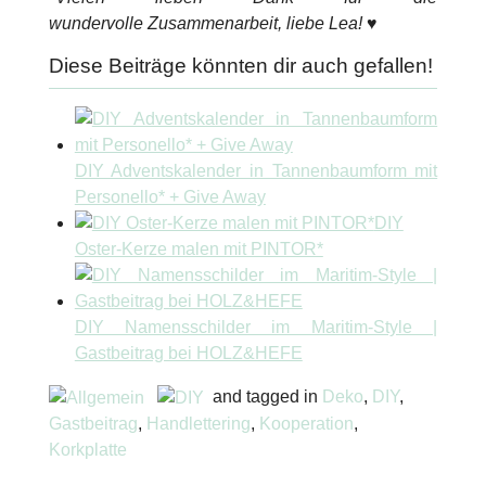
wundervolle Zusammenarbeit, liebe Lea! ♥
Diese Beiträge könnten dir auch gefallen!
DIY Adventskalender in Tannenbaumform mit
Personello* + Give Away
DIY
Oster-Kerze malen mit PINTOR*
DIY Namensschilder im Maritim-Style |
Gastbeitrag bei HOLZ&HEFE
and tagged in
Deko
,
DIY
,
Gastbeitrag
,
Handlettering
,
Kooperation
,
Korkplatte