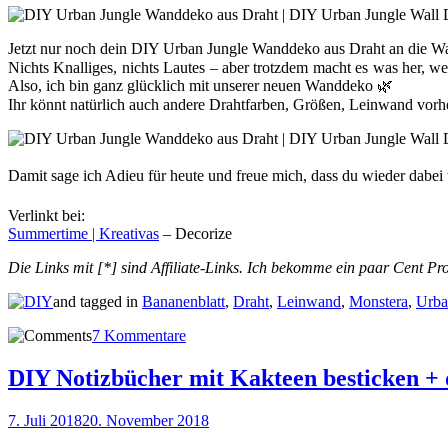
Jetzt nur noch dein DIY Urban Jungle Wanddeko aus Draht an die Wa
Nichts Knalliges, nichts Lautes – aber trotzdem macht es was her, 
Also, ich bin ganz glücklich mit unserer neuen Wanddeko 🌿
Ihr könnt natürlich auch andere Drahtfarben, Größen, Leinwand vorh
Damit sage ich Adieu für heute und freue mich, dass du wieder dabei
Verlinkt bei:
Summertime | Kreativas
– Decorize
Die Links mit [*] sind Affiliate-Links. Ich bekomme ein paar Cent Pr
and tagged in
Bananenblatt
,
Draht
,
Leinwand
,
Monstera
,
Urba
7 Kommentare
DIY Notizbücher mit Kakteen besticken + 
7. Juli 2018
20. November 2018