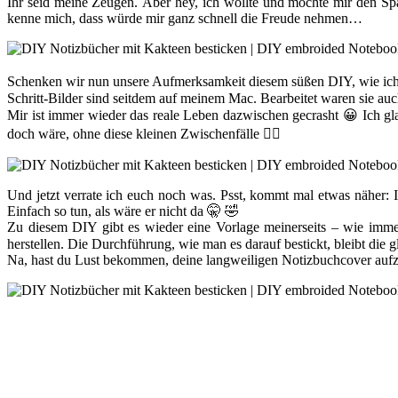
Ihr seid meine Zeugen. Aber hey, ich wollte und möchte mir den 
kenne mich, dass würde mir ganz schnell die Freude nehmen…
Schenken wir nun unsere Aufmerksamkeit diesem süßen DIY, wie ich fi
Schritt-Bilder sind seitdem auf meinem Mac. Bearbeitet waren sie auc
Mir ist immer wieder das reale Leben dazwischen gecrasht 😀 Ich gl
doch wäre, ohne diese kleinen Zwischenfälle 🤷‍♀️
Und jetzt verrate ich euch noch was. Psst, kommt mal etwas näher:
Einfach so tun, als wäre er nicht da 🤫 🤣
Zu diesem DIY gibt es wieder eine Vorlage meinerseits – wie immer 
herstellen. Die Durchführung, wie man es darauf bestickt, bleibt die g
Na, hast du Lust bekommen, deine langweiligen Notizbuchcover au