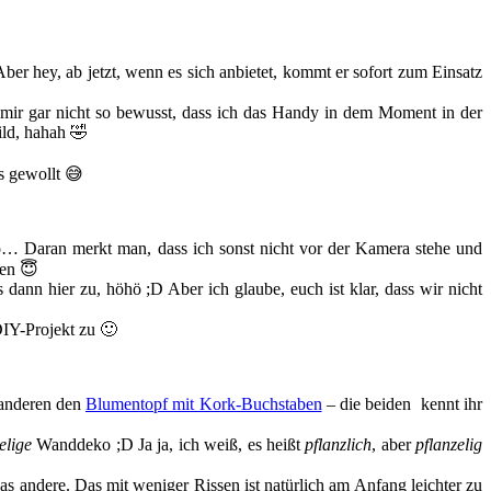
er hey, ab jetzt, wenn es sich anbietet, kommt er sofort zum Einsatz
 mir gar nicht so bewusst, dass ich das Handy in dem Moment in der
ild, hahah 🤣
s gewollt 😅
o… Daran merkt man, dass ich sonst nicht vor der Kamera stehe und
ben 😇
ann hier zu, höhö ;D Aber ich glaube, euch ist klar, dass wir nicht
DIY-Projekt zu 🙂
anderen den
Blumentopf mit Kork-Buchstaben
– die beiden kennt ihr
elige
Wanddeko ;D Ja ja, ich weiß, es heißt
pflanzlich
, aber
pflanzelig
as andere. Das mit weniger Rissen ist natürlich am Anfang leichter zu