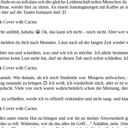
finde-es-so-toll-dass-wir-die-gleiche-Leidenschaft-teilen-Menschen da
er freue, wieder hier zu sitzen. An einem Samstagmorgen mit Kaffee a
 hier auf die Tasten loshauen darf ;D
che anfühlt, hahaha 😀 Ok, das kann ich nicht – noch nicht. Aber wer we
meldest du dich nach Monaten. Lässt nach all der langen Zeit wieder w
 hier tun und schreiben, was und wie ich es möchte. Ich allein bestimm
 Person keine Lust mehr hat, darf sie diesen Tab auch sofort schließen
 damals. Wie damals, als ich noch Studentin war. Morgens aufwachen, 
g zustande zu bringen 🙃 Ich weiß, ich wiederhole mich, aber es ist so
 gedacht. Viele von euch waren wahrscheinlich schon der Meinung, dies
 zu schließen, werde ich es offiziell verkünden und nicht sang- und k
, alles unter einem Hut zu bringen und wie ihr an meiner Abwesenheit 
s so toll. Wahnsinn, wie du das alles im Griff…“ Äääähm, nein. Absol