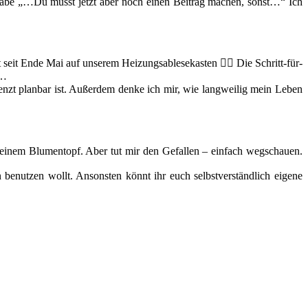
abe „…Du musst jetzt aber noch einen Beitrag machen, sonst…“ Ich
eit Ende Mai auf unserem Heizungsablesekasten 🤦‍♀️ Die Schritt-für-
n…
enzt planbar ist. Außerdem denke ich mir, wie langweilig mein Leben
seinem Blumentopf. Aber tut mir den Gefallen – einfach wegschauen.
 benutzen wollt. Ansonsten könnt ihr euch selbstverständlich eigene