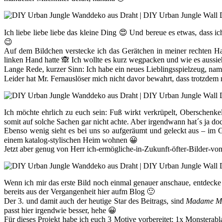
Ich liebe liebe liebe das kleine Ding 😍 Und bereue es etwas, dass 
😉
Auf dem Bildchen verstecke ich das Gerätchen in meiner rechten Ha
linken Hand hatte 🙈 Ich wollte es kurz wegpacken und wie es aussi
Lange Rede, kurzer Sinn: Ich habe ein neues Lieblingsspielzeug, na
Leider hat Mr. Fernauslöser mich nicht davor bewahrt, dass trotzdem
Ich möchte ehrlich zu euch sein: Fuß wirkt verkrüpelt, Oberschen
somit auf solche Sachen gar nicht achte. Aber irgendwann hat´s ja 
Ebenso wenig sieht es bei uns so aufgeräumt und geleckt aus – im G
einem katalog-stylischen Heim wohnen 😀
Jetzt aber genug von Herr ich-ermögliche-in-Zukunft-öfter-Bilder-v
Wenn ich mir das erste Bild noch einmal genauer anschaue, entdeck
bereits aus der Vergangenheit hier aufm Blog 🙂
Der 3. und damit auch der heutige Star des Beitrags, sind
Madame Mo
passt hier irgendwie besser, hehe 😀
Für dieses Projekt habe ich euch 3 Motive vorbereitet: 1x Monsterabl