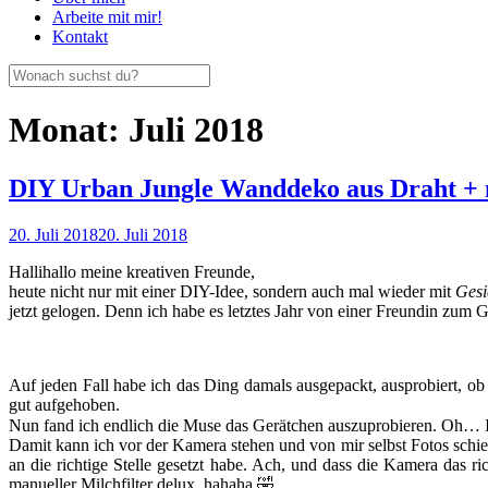
Arbeite mit mir!
Kontakt
Monat:
Juli 2018
DIY Urban Jungle Wanddeko aus Draht + m
20. Juli 2018
20. Juli 2018
Hallihallo meine kreativen Freunde,
heute nicht nur mit einer DIY-Idee, sondern auch mal wieder mit
Gesi
jetzt gelogen. Denn ich habe es letztes Jahr von einer Freundin z
Auf jeden Fall habe ich das Ding damals ausgepackt, ausprobiert, ob 
gut aufgehoben.
Nun fand ich endlich die Muse das Gerätchen auszuprobieren. Oh… I
Damit kann ich vor der Kamera stehen und von mir selbst Fotos schi
an die richtige Stelle gesetzt habe. Ach, und dass die Kamera das ri
manueller Milchfilter delux, hahaha 🤣