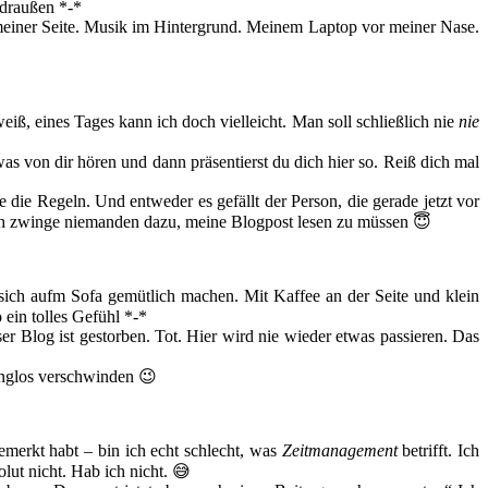
 draußen *-*
n meiner Seite. Musik im Hintergrund. Meinem Laptop vor meiner Nase.
iß, eines Tages kann ich doch vielleicht. Man soll schließlich nie
nie
as von dir hören und dann präsentierst du dich hier so. Reiß dich mal
e die Regeln. Und entweder es gefällt der Person, die gerade jetzt vor
. Ich zwinge niemanden dazu, meine Blogpost lesen zu müssen 😇
sich aufm Sofa gemütlich machen. Mit Kaffee an der Seite und klein
 ein tolles Gefühl *-*
er Blog ist gestorben. Tot. Hier wird nie wieder etwas passieren. Das
langlos verschwinden 😉
gemerkt habt – bin ich echt schlecht, was
Zeitmanagement
betrifft. Ich
ut nicht. Hab ich nicht. 😅