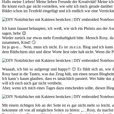
Hallo meine Lieben! Meine lieben Freunde der Kreativität! Meine ich-
Ihr könnt euch gar nicht vorstellen, wie sehr ich mich gerade darüb
Bilder schon im Textfeld eingefügt und ich endlich wie eine Verrückte
Ich kann faaaast behaupten, ich weiß, wie sich ein Phönix aus der As
sagen, hehe 😉
Wieder zurück zur etwas mehr Ernsthaftigkeit bitte. Mensch Rosy, da 
zusammen, Kind! 🙄
Ist ja gu-u… Nein, muss ich nicht. Es ist .m.e.i.n. Blog und ich kann
dem Bildschirm sitzt und diese Worte liest oder halt nicht. Wenn die
Waaaah, ich bin so aufgeregt und happy!! 🙂 Es fühlt sich an, wie
Rosy haut in die Tasten, was das Zeug hält, um einen neuen Blogbeitra
Ich kann´s kaum glauben, dass es tatsächlich passiert. Wer hätte das
will ich euch auch gar nicht verübeln.
Aber, wenn ich mich eines Tages dazu entscheiden sollte, diesen Blog
Mit einem richtigen Job an der Seite ist es gar nicht mehr so leicht
bekomme oft von all möglichen Seiten zu hören: „…Rosy, du machst da