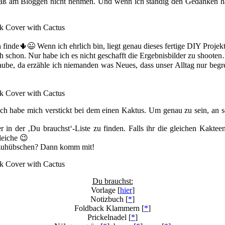
Spaß am Bloggen nicht nehmen. Und wenn ich ständig den Gedanken h
nde🌵😉 Wenn ich ehrlich bin, liegt genau dieses fertige DIY Projekt s
h schon. Nur habe ich es nicht geschafft die Ergebnisbilder zu shoote
aube, da erzähle ich niemanden was Neues, dass unser Alltag nur begr
 Ich habe mich verstickt bei dem einen Kaktus. Um genau zu sein, an 
in der ‚Du brauchst‘-Liste zu finden. Falls ihr die gleichen Kakteen
leiche 😉
fzuhübschen? Dann komm mit!
Du brauchst:
Vorlage [
hier
]
Notizbuch [
*
]
Foldback Klammern [
*
]
Prickelnadel [
*
]