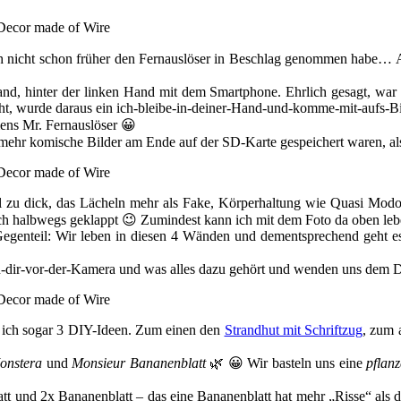
ich nicht schon früher den Fernauslöser in Beschlag genommen habe… Ab
nd, hinter der linken Hand mit dem Smartphone. Ehrlich gesagt, war
eht, wurde daraus ein ich-bleibe-in-deiner-Hand-und-komme-mit-aufs-B
mens Mr. Fernauslöser 😀
 mehr komische Bilder am Ende auf der SD-Karte gespeichert waren, al
kel zu dick, das Lächeln mehr als Fake, Körperhaltung wie Quasi Mod
doch halbwegs geklappt 😉 Zumindest kann ich mit dem Foto da oben le
egenteil: Wir leben in diesen 4 Wänden und dementsprechend geht es d
on-dir-vor-der-Kamera und was alles dazu gehört und wenden uns dem 
e ich sogar 3 DIY-Ideen. Zum einen den
Strandhut mit Schriftzug
, zum 
nstera
und
Monsieur Bananenblatt
🌿 😀 Wir basteln uns eine
pflanz
att und 2x Bananenblatt – das eine Bananenblatt hat mehr „Risse“ als d