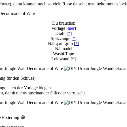
schwer), dann können noch so viele Risse da sein, man bekommt es lock
Du brauchst:
Vorlage [
hier
]
Draht [
*
]
Spitzzange [
*
]
Nähgarn grün [
*
]
Nähnadel
Washi Tape
Leinwand [
*
]
tig für den Schluss)
ange nach der Vorlage biegen
, damit nichts auseinander fällt oder verrutscht
ie Fixierung 😀