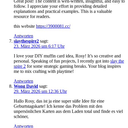
Great post! The content is well-written, insightful, and easy to
follow. I appreciate your effort in providing detailed
explanations and practical examples. This is a valuable
resource for readers.
this website
https://3900081.cc/
Antworten
slaythespire2
sagt:
23. März 2026 um 6:17 Uhr
I love your DIY muffin card idea, Rosy! It’s so creative and
personal. Speaking of fun projects, I recently got into
slay the
spire 2
for some strategic gaming breaks. Your blog inspires
me to mix crafting with playtime!
Antworten
Wong David
sagt:
29. März 2026 um 12:36 Uhr
Hallo Rosy, das ist ja eine super süße Idee für eine
Geburtstagskarte! Ich kenne das Problem mit den
unpersönlichen Karten aus dem Laden total und finde es viel
schöner,
Antworten