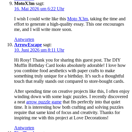
MotoX3m
sagt:
16. Mai 2026 um 6:22 Uhr
I wish I could write like this
Moto X3m
, taking the time and
effort to generate a high-quality essay. This one encourages
me, and I will write more soon.
Antworten
ArrowEscape
sagt:
10. Juni 2026 um 8:11 Uhr
Hi Rosy! Thank you for sharing this guest post. The DIY
Muffin Birthday Card looks absolutely adorable! I love how
you combine food aesthetics with paper crafts to make
something truly unique for a birthday. It’s such a thoughtful
touch that really stands out compared to store-bought cards.
After spending time on creative projects like this, I often enjoy
winding down with some logic puzzles. I recently discovered
a neat
arrow puzzle game
that fits perfectly into that quiet
time. It is interesting how both crafting and solving puzzles
require that same kind of focus and creativity. Thanks for
inspiring me with this project at Love Decorations!
Antworten