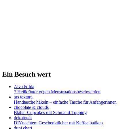
Ein Besuch wert
Alva & Ida
7 Heilkräuter gegen Menstruationsbeschwerden
ars textura
Handtasche häkeln – einfache Tasche für Anfängerinnen
chocolate & clouds
Blåbär Cupcakes mit Schmand-Topping
dekotopia
DIYnachten: Geschenktücher mit Kaffee batiken
duni.cheri