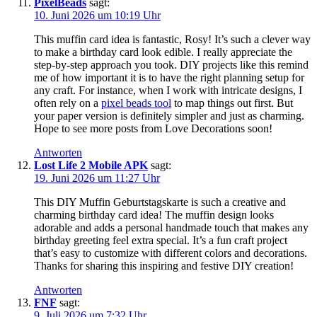
PixelBeads
sagt:
10. Juni 2026 um 10:19 Uhr
This muffin card idea is fantastic, Rosy! It’s such a clever way
to make a birthday card look edible. I really appreciate the
step-by-step approach you took. DIY projects like this remind
me of how important it is to have the right planning setup for
any craft. For instance, when I work with intricate designs, I
often rely on a
pixel beads tool
to map things out first. But
your paper version is definitely simpler and just as charming.
Hope to see more posts from Love Decorations soon!
Antworten
Lost Life 2 Mobile APK
sagt:
19. Juni 2026 um 11:27 Uhr
This DIY Muffin Geburtstagskarte is such a creative and
charming birthday card idea! The muffin design looks
adorable and adds a personal handmade touch that makes any
birthday greeting feel extra special. It’s a fun craft project
that’s easy to customize with different colors and decorations.
Thanks for sharing this inspiring and festive DIY creation!
Antworten
FNF
sagt:
9. Juli 2026 um 7:32 Uhr