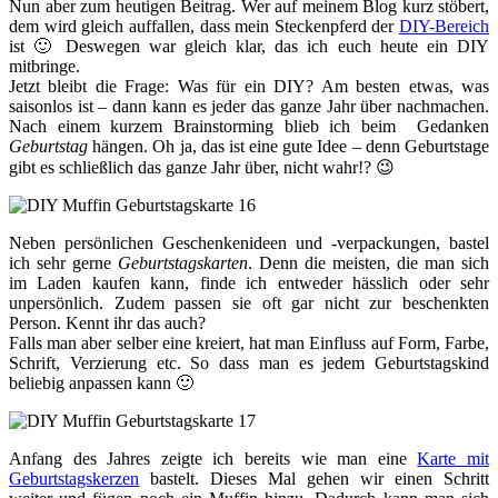
Nun aber zum heutigen Beitrag. Wer auf meinem Blog kurz stöbert,
dem wird gleich auffallen, dass mein Steckenpferd der
DIY-Bereich
ist 🙂 Deswegen war gleich klar, das ich euch heute ein DIY
mitbringe.
Jetzt bleibt die Frage: Was für ein DIY? Am besten etwas, was
saisonlos ist – dann kann es jeder das ganze Jahr über nachmachen.
Nach einem kurzem Brainstorming blieb ich beim Gedanken
Geburtstag
hängen. Oh ja, das ist eine gute Idee – denn Geburtstage
gibt es schließlich das ganze Jahr über, nicht wahr!? 😉
Neben persönlichen Geschenkenideen und -verpackungen, bastel
ich sehr gerne
Geburtstagskarten
. Denn die meisten, die man sich
im Laden kaufen kann, finde ich entweder hässlich oder sehr
unpersönlich. Zudem passen sie oft gar nicht zur beschenkten
Person. Kennt ihr das auch?
Falls man aber selber eine kreiert, hat man Einfluss auf Form, Farbe,
Schrift, Verzierung etc. So dass man es jedem Geburtstagskind
beliebig anpassen kann 🙂
Anfang des Jahres zeigte ich bereits wie man eine
Karte mit
Geburtstagskerzen
bastelt. Dieses Mal gehen wir einen Schritt