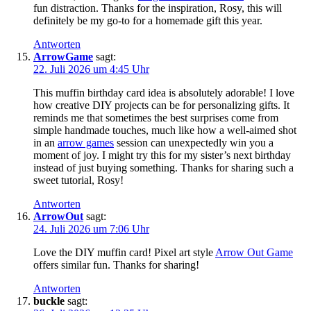
fun distraction. Thanks for the inspiration, Rosy, this will
definitely be my go-to for a homemade gift this year.
Antworten
ArrowGame
sagt:
22. Juli 2026 um 4:45 Uhr
This muffin birthday card idea is absolutely adorable! I love
how creative DIY projects can be for personalizing gifts. It
reminds me that sometimes the best surprises come from
simple handmade touches, much like how a well-aimed shot
in an
arrow games
session can unexpectedly win you a
moment of joy. I might try this for my sister’s next birthday
instead of just buying something. Thanks for sharing such a
sweet tutorial, Rosy!
Antworten
ArrowOut
sagt:
24. Juli 2026 um 7:06 Uhr
Love the DIY muffin card! Pixel art style
Arrow Out Game
offers similar fun. Thanks for sharing!
Antworten
buckle
sagt: