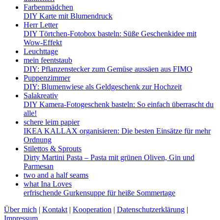
Farbenmädchen
DIY Karte mit Blumendruck
Herr Letter
DIY Törtchen-Fotobox basteln: Süße Geschenkidee mit
Wow-Effekt
Leuchttage
mein feentstaub
DIY: Pflanzenstecker zum Gemüse aussäen aus FIMO
Puppenzimmer
DIY: Blumenwiese als Geldgeschenk zur Hochzeit
Salakreativ
DIY Kamera-Fotogeschenk basteln: So einfach überrascht du
alle!
schere leim papier
IKEA KALLAX organisieren: Die besten Einsätze für mehr
Ordnung
Stilettos & Sprouts
Dirty Martini Pasta – Pasta mit grünen Oliven, Gin und
Parmesan
two and a half seams
what Ina Loves
erfrischende Gurkensuppe für heiße Sommertage
Über mich
|
Kontakt
|
Kooperation
|
Datenschutzerklärung
|
Impressum