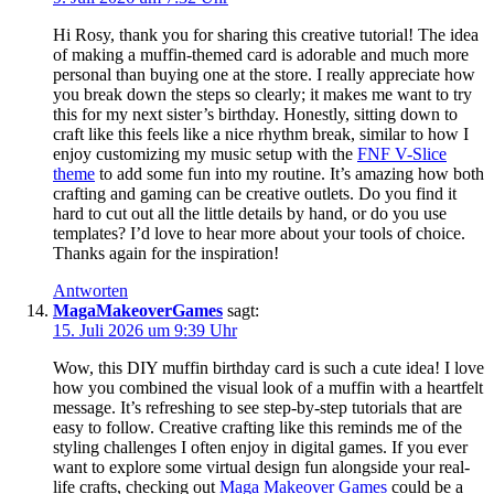
Hi Rosy, thank you for sharing this creative tutorial! The idea
of making a muffin-themed card is adorable and much more
personal than buying one at the store. I really appreciate how
you break down the steps so clearly; it makes me want to try
this for my next sister’s birthday. Honestly, sitting down to
craft like this feels like a nice rhythm break, similar to how I
enjoy customizing my music setup with the
FNF V-Slice
theme
to add some fun into my routine. It’s amazing how both
crafting and gaming can be creative outlets. Do you find it
hard to cut out all the little details by hand, or do you use
templates? I’d love to hear more about your tools of choice.
Thanks again for the inspiration!
Antworten
MagaMakeoverGames
sagt:
15. Juli 2026 um 9:39 Uhr
Wow, this DIY muffin birthday card is such a cute idea! I love
how you combined the visual look of a muffin with a heartfelt
message. It’s refreshing to see step-by-step tutorials that are
easy to follow. Creative crafting like this reminds me of the
styling challenges I often enjoy in digital games. If you ever
want to explore some virtual design fun alongside your real-
life crafts, checking out
Maga Makeover Games
could be a