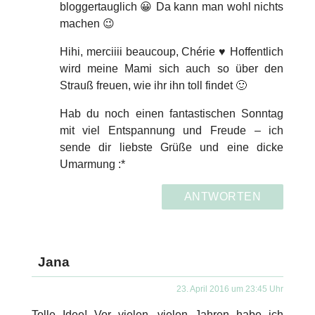
bloggertauglich 😀 Da kann man wohl nichts
machen 😉
Hihi, merciiii beaucoup, Chérie ♥ Hoffentlich
wird meine Mami sich auch so über den
Strauß freuen, wie ihr ihn toll findet 🙂
Hab du noch einen fantastischen Sonntag
mit viel Entspannung und Freude – ich
sende dir liebste Grüße und eine dicke
Umarmung :*
ANTWORTEN
Jana
23. April 2016 um 23:45 Uhr
Tolle Idee! Vor vielen, vielen Jahren habe ich