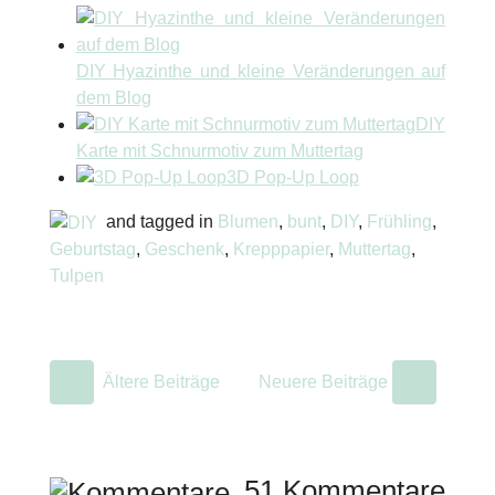
DIY Hyazinthe und kleine Veränderungen auf
dem Blog
DIY
Karte mit Schnurmotiv zum Muttertag
3D Pop-Up Loop
and tagged in
Blumen
,
bunt
,
DIY
,
Frühling
,
Geburtstag
,
Geschenk
,
Krepppapier
,
Muttertag
,
Tulpen
Ältere Beiträge
Neuere Beiträge
51 Kommentare