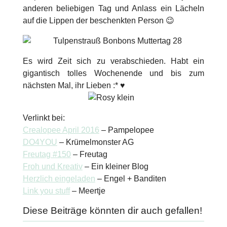
anderen beliebigen Tag und Anlass ein Lächeln
auf die Lippen der beschenkten Person 😉
Es wird Zeit sich zu verabschieden. Habt ein
gigantisch tolles Wochenende und bis zum
nächsten Mal, ihr Lieben :* ♥
Verlinkt bei:
Crealopee April 2016
– Pampelopee
DO4YOU
– Krümelmonster AG
Freutag #150
– Freutag
Froh und Kreativ
– Ein kleiner Blog
Herzlich eingeladen
– Engel + Banditen
Link you stuff
– Meertje
Diese Beiträge könnten dir auch gefallen!