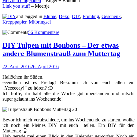
Herzlich eingeladen
– Engel + Banditen
Link you stuff
– Meertje
and tagged in
Blume
,
Deko
,
DIY
,
Frühling
,
Geschenk
,
Krepppapier
,
Mitbringsel
56 Kommentare
DIY Tulpen mit Bonbons – Der etwas
andere Blumenstrauß zum Muttertag
22. April 2016
26. April 2016
Hallöchen ihr Süßen,
eeendlich ist es Freitag! Bekomm ich von euch allen ein
„Yeeeeeay!“ zu hören? ;D
Ich hoffe, ihr habt alle die Woche gut überstanden und rutscht
super gelaunt ins Wochenende!
Bevor ich mich verabschiede, um ins Wochenende zu starten, wollte
ich noch ein kleines DIY mit euch teilen. Ein DIY für den
Muttertag 🙂
Hab gerade mal einen Blick in den Kalender geworfen: Noch ein