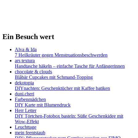
Ein Besuch wert
Alva & Ida
7 Heilkräuter gegen Menstruationsbeschwerden
ars textura
Handtasche häkeln – einfache Tasche für Anfängerinnen
chocolate & clouds
Blåbär Cupcakes mit Schmand-Topping
dekotopia
DIYnachten: Geschenktücher mit Kaffee batiken
duni.cheri
Farbenmädchen
DIY Karte mit Blumendruck
Herr Letter
DIY Törtchen-Fotobox basteln: Süße Geschenkidee mit
Wow-Effekt
Leuchttage
mein feentstaub