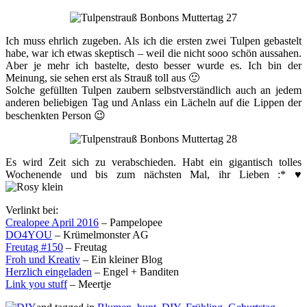
Ich muss ehrlich zugeben. Als ich die ersten zwei Tulpen gebastelt
habe, war ich etwas skeptisch – weil die nicht sooo schön aussahen.
Aber je mehr ich bastelte, desto besser wurde es. Ich bin der
Meinung, sie sehen erst als Strauß toll aus 🙂
Solche gefüllten Tulpen zaubern selbstverständlich auch an jedem
anderen beliebigen Tag und Anlass ein Lächeln auf die Lippen der
beschenkten Person 😉
Es wird Zeit sich zu verabschieden. Habt ein gigantisch tolles
Wochenende und bis zum nächsten Mal, ihr Lieben :* ♥
Verlinkt bei:
Crealopee April 2016
– Pampelopee
DO4YOU
– Krümelmonster AG
Freutag #150
– Freutag
Froh und Kreativ
– Ein kleiner Blog
Herzlich eingeladen
– Engel + Banditen
Link you stuff
– Meertje