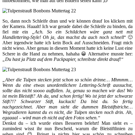
hinbekommen, wie man auf den Bildern sehen kann ;D
So, dann noch Schleife dran und wir können drauf los klicken mit
der Kamera. Haaalt! Ich war gerade dabei die Schleife zu binden, da
fiel mir ein
„Ach. So ein Schildchen wäre ganz nett mit
Handlettering-Style! Oh ja, das machst du auch noch schnell
“ 🙂
Aber irgendwie hatte ich kein Bock auf Ausschneiden. Fragt mich
nicht wieso. Aber genau in diesem Moment hatte ich keine Lust eine
Schere in die Hand zu nehmen, hahaha 😀 Alternative musste her:
„Du hast ja Platz auf dem Packpapier, schreibste direkt drauf!“
„Aber die Tulpen stecken jetzt schon so schön drinne… Mhmmm…
Wenn du eine etwas unordentlichere Lettering-Schrift aussuchst,
sollte das nicht soooo auffallen. Ja, genau so machen wir das! Wo
ist mein Bleistift? Ah da, und schon fertig! Wo ist jetzt der schwarze
Stift?!? Schwarzer Stift, kuckuck! Da bist du. So fertig
nachgezeichnet. Aber man sieht die dummen Bleistiftstriche…
Wegradieren kannst du es nicht, die Tulpen stecken noch drin. Ah,
egaaaal – wird man eh nicht auf den Fotos sehen.“
Denkst du – ich wurde eines Besseren belehrt! Man sieht es –
zumindest wisst ihr nun Bescheid, warum die Bleistiftlinien zu
sehen sind 😉 Bringt ja nichts hier was schön zu schreiben