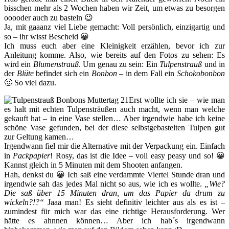
bisschen mehr als 2 Wochen haben wir Zeit, um etwas zu besorgen
ooooder auch zu basteln 😉
Ja, mit gaaanz viel Liebe gemacht: Voll persönlich, einzigartig und
so – ihr wisst Bescheid 😀
Ich muss euch aber eine Kleinigkeit erzählen, bevor ich zur
Anleitung komme. Also, wie bereits auf den Fotos zu sehen: Es
wird ein
Blumenstrauß
. Um genau zu sein: Ein
Tulpenstrauß
und in
der
Blüte
befindet sich ein
Bonbon
– in dem Fall ein
Schokobonbon
🙂 So viel dazu.
Erst wollte ich sie – wie man
es halt mit echten Tulpensträußen auch macht, wenn man welche
gekauft hat – in eine Vase stellen… Aber irgendwie habe ich keine
schöne Vase gefunden, bei der diese selbstgebastelten Tulpen gut
zur Geltung kamen…
Irgendwann fiel mir die Alternative mit der Verpackung ein. Einfach
in
Packpapier
! Rosy, das ist die Idee – voll easy peasy und so! 😀
Kannst gleich in 5 Minuten mit dem Shooten anfangen.
Hah, denkst du 😀 Ich saß eine verdammte Viertel Stunde dran und
irgendwie sah das jedes Mal nicht so aus, wie ich es wollte.
„Wie?
Die saß über 15 Minuten dran, um das Papier da drum zu
wickeln?!?“
Jaaa man! Es sieht definitiv leichter aus als es ist –
zumindest für mich war das eine richtige Herausforderung. Wer
hätte es ahnnen können… Aber ich hab´s irgendwann