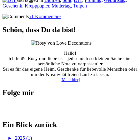
and tagged in
Blumen
,
bunt
,
DIY
,
Frühling
,
Geburtstag
,
Geschenk
,
Krepppapier
,
Muttertag
,
Tulpen
51 Kommentare
Schön, dass Du da bist!
Hallo!
Ich heiße Rosy und liebe es – jeder noch so kleinen Sache eine
persönliche Note zu verpassen! ♥
Sei es für das eigene Heim, Geschenke für liebevolle Menschen oder
um der Kreativität freien Lauf zu lassen.
[Mehr hier]
Folge mir
Ein Blick zurück
►
2025 (1)