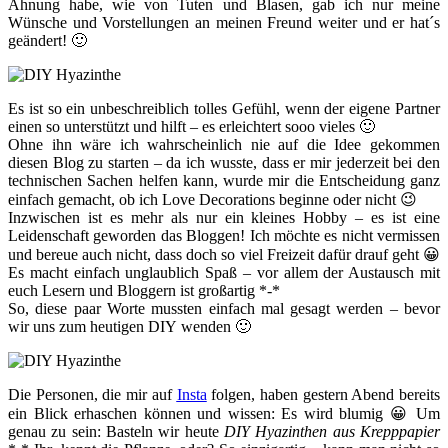
Ahnung habe, wie von Tuten und Blasen, gab ich nur meine
Wünsche und Vorstellungen an meinen Freund weiter und er hat´s
geändert! 🙂
Es ist so ein unbeschreiblich tolles Gefühl, wenn der eigene Partner
einen so unterstützt und hilft – es erleichtert sooo vieles 🙂
Ohne ihn wäre ich wahrscheinlich nie auf die Idee gekommen
diesen Blog zu starten – da ich wusste, dass er mir jederzeit bei den
technischen Sachen helfen kann, wurde mir die Entscheidung ganz
einfach gemacht, ob ich Love Decorations beginne oder nicht 😉
Inzwischen ist es mehr als nur ein kleines Hobby – es ist eine
Leidenschaft geworden das Bloggen! Ich möchte es nicht vermissen
und bereue auch nicht, dass doch so viel Freizeit dafür drauf geht 😀
Es macht einfach unglaublich Spaß – vor allem der Austausch mit
euch Lesern und Bloggern ist großartig *-*
So, diese paar Worte mussten einfach mal gesagt werden – bevor
wir uns zum heutigen DIY wenden 🙂
Die Personen, die mir auf
Insta
folgen, haben gestern Abend bereits
ein Blick erhaschen können und wissen: Es wird blumig 😀 Um
genau zu sein: Basteln wir heute
DIY Hyazinthen aus Krepppapier