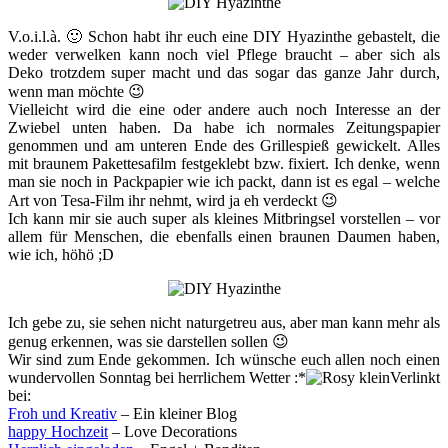
V.o.i.l.à. 🙂 Schon habt ihr euch eine DIY Hyazinthe gebastelt, die
weder verwelken kann noch viel Pflege braucht – aber sich als
Deko trotzdem super macht und das sogar das ganze Jahr durch,
wenn man möchte 😉
Vielleicht wird die eine oder andere auch noch Interesse an der
Zwiebel unten haben. Da habe ich normales Zeitungspapier
genommen und am unteren Ende des Grillespieß gewickelt. Alles
mit braunem Pakettesafilm festgeklebt bzw. fixiert. Ich denke, wenn
man sie noch in Packpapier wie ich packt, dann ist es egal – welche
Art von Tesa-Film ihr nehmt, wird ja eh verdeckt 😉
Ich kann mir sie auch super als kleines Mitbringsel vorstellen – vor
allem für Menschen, die ebenfalls einen braunen Daumen haben,
wie ich, höhö ;D
Ich gebe zu, sie sehen nicht naturgetreu aus, aber man kann mehr als
genug erkennen, was sie darstellen sollen 😉
Wir sind zum Ende gekommen. Ich wünsche euch allen noch einen
wundervollen Sonntag bei herrlichem Wetter :*
Verlinkt
bei:
Froh und Kreativ
– Ein kleiner Blog
happy Hochzeit
– Love Decorations