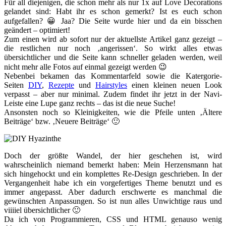
Für all diejenigen, die schon mehr als nur 1x auf Love Decorations
gelandet sind: Habt ihr es schon gemerkt? Ist es euch schon
aufgefallen? 😀 Jaa? Die Seite wurde hier und da ein bisschen
geändert – optimiert!
Zum einen wird ab sofort nur der aktuellste Artikel ganz gezeigt –
die restlichen nur noch ‚angerissen‘. So wirkt alles etwas
übersichtlicher und die Seite kann schneller geladen werden, weil
nicht mehr alle Fotos auf einmal gezeigt werden 😉
Nebenbei bekamen das Kommentarfeld sowie die Katergorie-
Seiten
DIY
,
Rezepte
und
Hairstyles
einen kleinen neuen Look
verpasst – aber nur minimal. Zudem findet ihr jetzt in der Navi-
Leiste eine Lupe ganz rechts – das ist die neue Suche!
Ansonsten noch so Kleinigkeiten, wie die Pfeile unten ‚Ältere
Beiträge‘ bzw. ‚Neuere Beiträge‘ 🙂
Doch der größte Wandel, der hier geschehen ist, wird
wahrscheinlich niemand bemerkt haben: Mein Herzensmann hat
sich hingehockt und ein komplettes Re-Design geschrieben. In der
Vergangenheit habe ich ein vorgefertiges Theme benutzt und es
immer angepasst. Aber dadurch erschwerte es manchmal die
gewünschten Anpassungen. So ist nun alles Unwichtige raus und
viiiiel übersichtlicher 🙂
Da ich von Programmieren, CSS und HTML genauso wenig