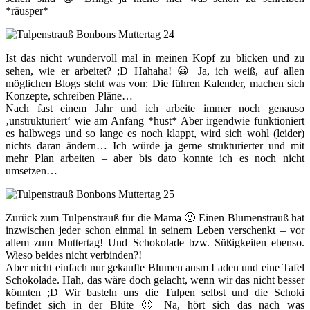
*räusper*
Ist das nicht wundervoll mal in meinen Kopf zu blicken und zu
sehen, wie er arbeitet? ;D Hahaha! 😀 Ja, ich weiß, auf allen
möglichen Blogs steht was von: Die führen Kalender, machen sich
Konzepte, schreiben Pläne…
Nach fast einem Jahr und ich arbeite immer noch genauso
‚unstrukturiert‘ wie am Anfang *hust* Aber irgendwie funktioniert
es halbwegs und so lange es noch klappt, wird sich wohl (leider)
nichts daran ändern… Ich würde ja gerne strukturierter und mit
mehr Plan arbeiten – aber bis dato konnte ich es noch nicht
umsetzen…
Zurück zum Tulpenstrauß für die Mama 🙂 Einen Blumenstrauß hat
inzwischen jeder schon einmal in seinem Leben verschenkt – vor
allem zum Muttertag! Und Schokolade bzw. Süßigkeiten ebenso.
Wieso beides nicht verbinden?!
Aber nicht einfach nur gekaufte Blumen ausm Laden und eine Tafel
Schokolade. Hah, das wäre doch gelacht, wenn wir das nicht besser
könnten ;D Wir basteln uns die Tulpen selbst und die Schoki
befindet sich in der Blüte 🙂 Na, hört sich das nach was