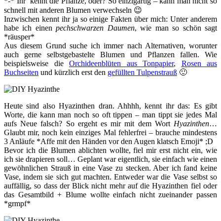
*-* Ihr kennt die Pflanze, oder? So einzigartig – kann man nicht so
schnell mit anderen Blumen verwechseln 😉
Inzwischen kennt ihr ja so einige Fakten über mich: Unter anderem
habe ich einen
pechschwarzen Daumen
, wie man so schön sagt
*räusper*
Aus diesem Grund suche ich immer nach Alternativen, worunter
auch gerne selbstgebastelte Blumen und Pflanzen fallen. Wie
beispielsweise die
Orchideenblüten aus Tonpapier
,
Rosen aus
Buchseiten
und kürzlich erst den
gefüllten Tulpenstrauß
🙂
Heute sind also Hyazinthen dran. Ahhhh, kennt ihr das: Es gibt
Worte, die kann man noch so oft tippen – man tippt sie jedes Mal
aufs Neue falsch? So ergeht es mir mit dem Wort
Hyazinthen
…
Glaubt mir, noch kein einziges Mal fehlerfrei – brauche mindestens
3 Anläufe *Affe mit den Händen vor den Augen klatsch Emoji* ;D
Bevor ich die Blumen ablichten wollte, fiel mir erst nicht ein, wie
ich sie drapieren soll… Geplant war eigentlich, sie einfach wie einen
gewöhnlichen Strauß in eine Vase zu stecken. Aber ich fand keine
Vase, indem sie sich gut machten. Entweder war die Vase selbst so
auffällig, so dass der Blick nicht mehr auf die Hyazinthen fiel oder
das Gesamtbild + Blume wollte einfach nicht zueinander passen
*grmpf*