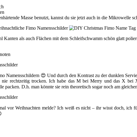
ch
hen
lenhärtende Masse benutzt, kannst du sie jetzt auch in die Mikrowelle s
hl Kanten als auch Flächen mit dem Schleifschwamm schön glatt polie
knoten
imo Namensschildern 😍 Und durch den Kontrast zu der dunklen Servie
h nie rechtzeitig trocken. Ich habe das M bei Merry und das X be
lle packen. D.h. man könnte sie rein theoretisch sogar noch am gleichen
al vor Weihnachten melde? Ich weiß es nicht – ihr wisst doch, ich f
