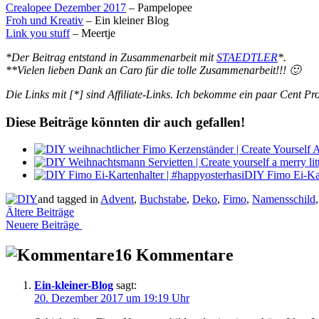
Crealopee Dezember 2017
– Pampelopee
Froh und Kreativ
– Ein kleiner Blog
Link you stuff
– Meertje
*Der Beitrag entstand in Zusammenarbeit mit
STAEDTLER
*.
**Vielen lieben Dank an Caro für die tolle Zusammenarbeit!!! 🙂
Die Links mit [*] sind Affiliate-Links. Ich bekomme ein paar Cent Pr
Diese Beiträge könnten dir auch gefallen!
DIY Fimo Ei-Kar
and tagged in
Advent
,
Buchstabe
,
Deko
,
Fimo
,
Namensschild
Beitragsnavigation
Ältere Beiträge
Neuere Beiträge
16 Kommentare
Ein-kleiner-Blog
sagt:
20. Dezember 2017 um 19:19 Uhr