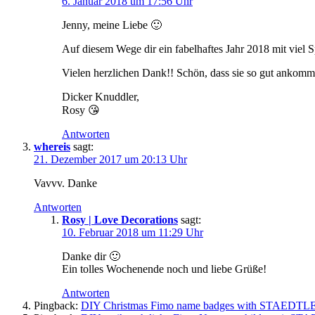
6. Januar 2018 um 17:56 Uhr
Jenny, meine Liebe 🙂
Auf diesem Wege dir ein fabelhaftes Jahr 2018 mit viel
Vielen herzlichen Dank!! Schön, dass sie so gut ankomm
Dicker Knuddler,
Rosy 😘
Antworten
whereis
sagt:
21. Dezember 2017 um 20:13 Uhr
Vavvv. Danke
Antworten
Rosy | Love Decorations
sagt:
10. Februar 2018 um 11:29 Uhr
Danke dir 🙂
Ein tolles Wochenende noch und liebe Grüße!
Antworten
Pingback:
DIY Christmas Fimo name badges with STAEDTLE