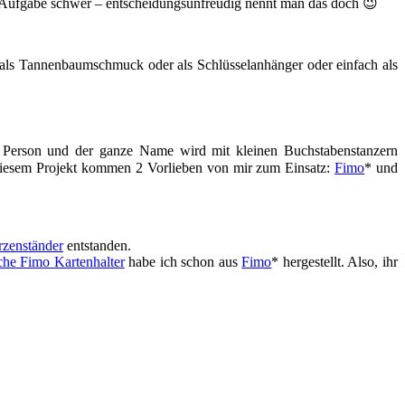
r Aufgabe schwer – entscheidungsunfreudig nennt man das doch 😉
 als Tannenbaumschmuck oder als Schlüsselanhänger oder einfach als
 Person und der ganze Name wird mit kleinen Buchstabenstanzern
diesem Projekt kommen 2 Vorlieben von mir zum Einsatz:
Fimo
* und
zenständer
entstanden.
che Fimo Kartenhalter
habe ich schon aus
Fimo
* hergestellt. Also, ihr