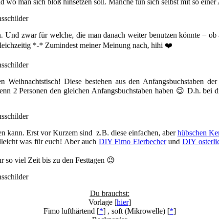
wo man sich bloß hinsetzen soll. Manche tun sich selbst mit so eine
en. Und zwar für welche, die man danach weiter benutzen könnte – ob
gleichzeitig *-* Zumindest meiner Meinung nach, hihi ❤️
n Weihnachtstisch! Diese bestehen aus den Anfangsbuchstaben der
enn 2 Personen den gleichen Anfangsbuchstaben haben 😉 D.h. bei 
len kann. Erst vor Kurzem sind z.B. diese einfachen, aber
hübschen Ker
lleicht was für euch! Aber auch
DIY Fimo Eierbecher
und
DIY osterli
 so viel Zeit bis zu den Festtagen 😉
Du brauchst:
Vorlage [
hier
]
Fimo lufthärtend [
*
] , soft (Mikrowelle) [
*
]