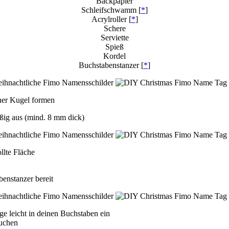
Backpapier
Schleifschwamm [
*
]
Acrylroller [
*
]
Schere
Serviette
Spieß
Kordel
Buchstabenstanzer [
*
]
ner Kugel formen
äßig aus (mind. 8 mm dick)
llte Fläche
benstanzer bereit
ge leicht in deinen Buchstaben ein
suchen