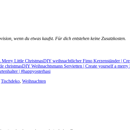
ovision, wenn du etwas kaufst. Für dich entstehen keine Zusatzkosten.
DIY weihnachtlicher Fimo Kerzenständer | Crea
DIY Weihnachtsmann Servietten | Create yourself a merry li
tenhalter | #happyosterhasi
,
Tischdeko
,
Weihnachten