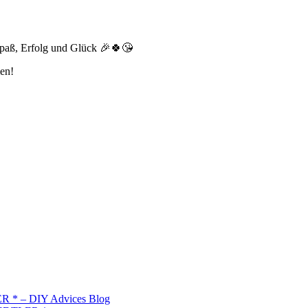
 Spaß, Erfolg und Glück 🎉🍀😘
en!
R * – DIY Advices Blog