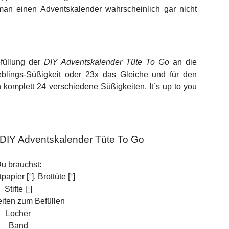
an einen Adventskalender wahrscheinlich gar nicht
efüllung der
DIY Adventskalender Tüte To Go
an die
blings-Süßigkeit oder 23x das Gleiche und für den
 komplett 24 verschiedene Süßigkeiten. It´s up to you
 DIY Adventskalender Tüte To Go
u brauchst:
tpapier [
*
], Brottüte [
*
]
Stifte [
*
]
iten zum Befüllen
Locher
Band