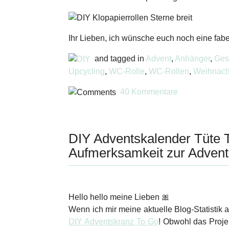
Ihr Lieben, ich wünsche euch noch eine fabe
and tagged in
Advent
,
Anhänger
,
Ges
Upcycling
,
WC-Rolle
,
WC-Rollen
,
Weihnach
40 Kommentare
DIY Adventskalender Tüte T
Aufmerksamkeit zur Advent
Hello hello meine Lieben 🎀
Wenn ich mir meine aktuelle Blog-Statistik a
DIY Adventskranz To Go
! Obwohl das Projek