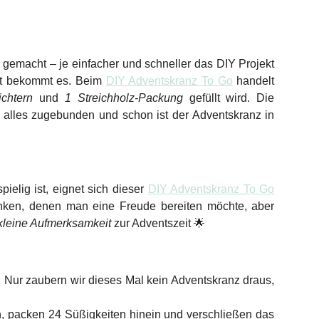
 gemacht – je einfacher und schneller das DIY Projekt
it bekommt es. Beim
DIY Adventskranz To Go
handelt
ichtern
und
1 Streichholz-Packung
gefüllt wird. Die
, alles zugebunden und schon ist der Adventskranz in
elig ist, eignet sich dieser
DIY Adventskranz To Go
nken, denen man eine Freude bereiten möchte, aber
 kleine Aufmerksamkeit
zur Adventszeit 🌟
 Nur zaubern wir dieses Mal kein Adventskranz draus,
ch, packen 24 Süßigkeiten hinein und verschließen das