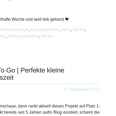
lhafte Woche und seid lieb geherzt 💝
chenkanhänger
,
Klopapierrollen
,
Stern
,
Sterne
,
ten
,
Weihnachtsstern
,
Winter
o Go | Perfekte kleine
szeit
15. November 2022
nschaue, dann rankt aktuell dieses Projekt auf Platz 1:
t bereits seit 5 Jahren aufm Blog existiert, scheint die