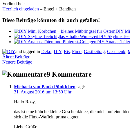
Verlinkt bei:
Herzlich eingeladen
– Engel + Banditen
Diese Beiträge könnten dir auch gefallen!
DIY Min
DIY Skyline Teeli
DIY Ananas Tüten
and tagged in
Deko
,
DIY
,
Eis
,
Fimo
,
Gastbeitrag
,
Geschenk
,
M
Beitragsnavigation
Ältere Beiträge
Neuere Beiträge
9 Kommentare
Michaela von Paula Pünktchen
sagt:
31. August 2016 um 13:59 Uhr
Hallo Rosy,
das ist eine hübche kleine Geschenkidee, die mich auf eine Id
sich die Fimo-Waffeln prima eignen.
Liebe Grüße