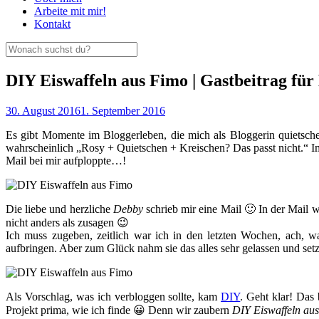
Arbeite mit mir!
Kontakt
DIY Eiswaffeln aus Fimo | Gastbeitrag für
30. August 2016
1. September 2016
Es gibt Momente im Bloggerleben, die mich als Bloggerin quietsch
wahrscheinlich „Rosy + Quietschen + Kreischen? Das passt nicht.“ Im r
Mail bei mir aufploppte…!
Die liebe und herzliche
Debby
schrieb mir eine Mail 🙂 In der Mail wo
nicht anders als zusagen 😉
Ich muss zugeben, zeitlich war ich in den letzten Wochen, ach
aufbringen. Aber zum Glück nahm sie das alles sehr gelassen und setz
Als Vorschlag, was ich verbloggen sollte, kam
DIY
. Geht klar! Das
Projekt prima, wie ich finde 😀 Denn wir zaubern
DIY Eiswaffeln au