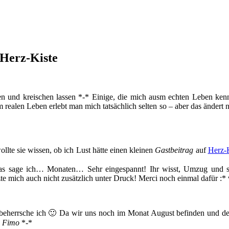
 Herz-Kiste
en und kreischen lassen *-* Einige, die mich ausm echten Leben ken
ealen Leben erlebt man mich tatsächlich selten so – aber das ändert nic
llte sie wissen, ob ich Lust hätte einen kleinen
Gastbeitrag
auf
Herz-
, was sage ich… Monaten… Sehr eingespannt! Ihr wisst, Umzug un
te mich auch nicht zusätzlich unter Druck! Merci noch einmal dafür :*
 beherrsche ich 🙂 Da wir uns noch im Monat August befinden und der
s Fimo
*-*