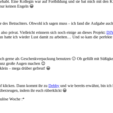
gehabt. Eine Kollegin war auf Fortbildung und sie bat mich mit den 
ur keinen Engeln 😀
ge des Betrachters. Obwohl ich sagen muss – ich fand die Aufgabe auch 
also privat. Vielleicht erinnern sich noch einige an dieses Projekt:
DIY
Nun hatte ich wieder Lust damit zu arbeiten… Und so kam die perfek
auch gerne als Geschenkverpackung benutzen 🙂 Ob gefüllt mit Süßigk
 ganz große Augen machen 😉
klein – mega drüber gefreut! 😀
uf klicken. Dann kommt ihr zu
Debby
und wie bereits erwähnt, bin ich h
berzeugen, indem ihr euch rüberklickt 😀
bulöse Woche :*