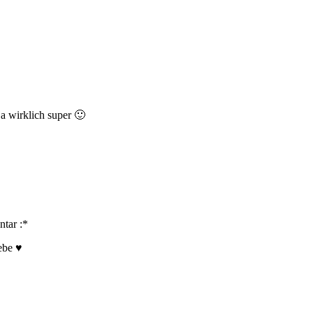
ja wirklich super 🙂
ntar :*
ebe ♥