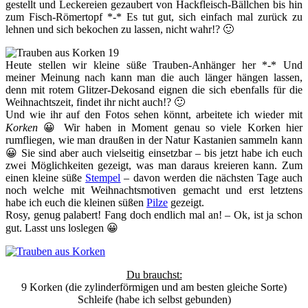
gestellt und Leckereien gezaubert von Hackfleisch-Bällchen bis hin
zum Fisch-Römertopf *-* Es tut gut, sich einfach mal zurück zu
lehnen und sich bekochen zu lassen, nicht wahr!? 🙂
Heute stellen wir kleine süße Trauben-Anhänger her *-* Und
meiner Meinung nach kann man die auch länger hängen lassen,
denn mit rotem Glitzer-Dekosand eignen die sich ebenfalls für die
Weihnachtszeit, findet ihr nicht auch!? 🙂
Und wie ihr auf den Fotos sehen könnt, arbeitete ich wieder mit
Korken
😀 Wir haben in Moment genau so viele Korken hier
rumfliegen, wie man draußen in der Natur Kastanien sammeln kann
😀 Sie sind aber auch vielseitig einsetzbar – bis jetzt habe ich euch
zwei Möglichkeiten gezeigt, was man daraus kreieren kann. Zum
einen kleine süße
Stempel
– davon werden die nächsten Tage auch
noch welche mit Weihnachtsmotiven gemacht und erst letztens
habe ich euch die kleinen süßen
Pilze
gezeigt.
Rosy, genug palabert! Fang doch endlich mal an! – Ok, ist ja schon
gut. Lasst uns loslegen 😀
Du brauchst:
9 Korken (die zylinderförmigen und am besten gleiche Sorte)
Schleife (habe ich selbst gebunden)