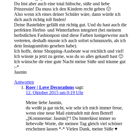
Du bist aber auch eine total hübsche, süße und liebe
Prinzessin! Da muss ich den Kindern recht geben 🙂
Also wenn ich eines deiner Schüler wäre, dann würde ich
dich auch richtig toll finden!
Deine Bastelidee gefällt mir richtig gut. Und du hast auch die
perfekten Herbst- und Winterfarben integriert (bei meinem
herbstlichen Fashionpost sind diese Farben lustigerweise auch
vertreten, deshalb musste ich auch sofort schmunzeln, als ich
dein Instagramfoto gesehen habe).
Ich hoffe, deine Shopping-Ausbeute war reichlich und viel!
Ich wüsste ja jetzt zu gerne, was du so alles gekauft hast 🙂
Ich wünsche dir eine gute Nacht meine Süße und träume gut
:-*
Jasmin
Antworten
Rosy | Love Decorations
sagt:
12. Oktober 2015 um 0:19 Uhr
Meine liebe Jasmin,
du weißt ja gar nicht, wie sehr ich mich immer freue,
wenn eine neue Mail eintrudelt mit dem Betreff
„[Kommentar: Jasmin]“! Du hinterlässt immer so
liebevolle Worte, die meinen Tag gleich viel schöner
erscheinen lassen *-* Vielen Dank, meine Süße ♥