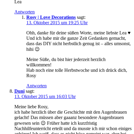
Lea
Antworten
Rosy | Love Decorations
sagt:
13. Oktober 2015 um 19:25 Uhr
Ohh, danke für deine süßen Worte, meine liebste Lea ♥
Und ich habe mir die ganze Zeit Gedanken gemacht,
dass das DIY nicht herbstlich genug ist – alles umsonst,
hihi 😉
Meine Süße, du bist hier jederzeit herzlich
willkommen!
Hab noch eine tolle Herbstwoche und ich drück dich,
Rosy
Antworten
Duni
sagt:
13. Oktober 2015 um 16:03 Uhr
Meine liebe Rosy,
ich habe herzlich über die Geschichte mit den Augenbrauen
gelacht! Das müssen aber gaaanz besondere Augenbrauen
gewesen sein 😉 Früher hatte ich kurzfristig
Nachhilfeunterricht erteilt und da musste ich mir schon einiges
anhören! Ich weiß, dass es nicht böse gemeint war, aber bei