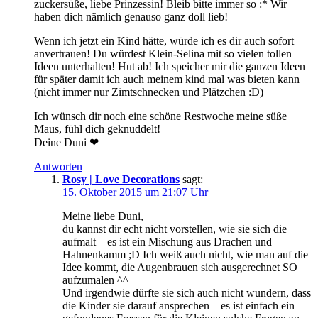
zuckersüße, liebe Prinzessin! Bleib bitte immer so :* Wir
haben dich nämlich genauso ganz doll lieb!
Wenn ich jetzt ein Kind hätte, würde ich es dir auch sofort
anvertrauen! Du würdest Klein-Selina mit so vielen tollen
Ideen unterhalten! Hut ab! Ich speicher mir die ganzen Ideen
für später damit ich auch meinem kind mal was bieten kann
(nicht immer nur Zimtschnecken und Plätzchen :D)
Ich wünsch dir noch eine schöne Restwoche meine süße
Maus, fühl dich geknuddelt!
Deine Duni ❤
Antworten
Rosy | Love Decorations
sagt:
15. Oktober 2015 um 21:07 Uhr
Meine liebe Duni,
du kannst dir echt nicht vorstellen, wie sie sich die
aufmalt – es ist ein Mischung aus Drachen und
Hahnenkamm ;D Ich weiß auch nicht, wie man auf die
Idee kommt, die Augenbrauen sich ausgerechnet SO
aufzumalen ^^
Und irgendwie dürfte sie sich auch nicht wundern, dass
die Kinder sie darauf ansprechen – es ist einfach ein