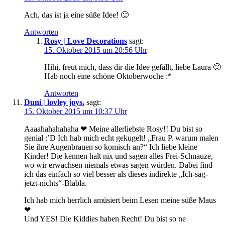
Ach, das ist ja eine süße Idee! 🙂
Antworten
Rosy | Love Decorations
sagt:
15. Oktober 2015 um 20:56 Uhr
Hihi, freut mich, dass dir die Idee gefällt, liebe Laura 🙂
Hab noch eine schöne Oktoberwoche :*
Antworten
Duni | lovley joys.
sagt:
15. Oktober 2015 um 10:37 Uhr
Aaaahahahahaha ❤ Meine allerliebste Rosy!! Du bist so
genial :’D Ich hab mich echt gekugelt! „Frau P. warum malen
Sie ihre Augenbrauen so komisch an?“ Ich liebe kleine
Kinder! Die kennen halt nix und sagen alles Frei-Schnauze,
wo wir erwachsen niemals etwas sagen würden. Dabei find
ich das einfach so viel besser als dieses indirekte „Ich-sag-
jetzt-nichts“-Blabla.
Ich hab mich herrlich amüsiert beim Lesen meine süße Maus
❤
Und YES! Die Kiddies haben Recht! Du bist so ne