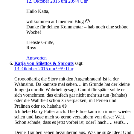
12. Oktober 2015 um 20:44 Uhr
Hallo Katta,
willkommen auf meinem Blog 🙂
Danke für deinen Kommentar – hab noch eine schöne
Woche!
Liebste Grüße,
Rosy
Antworten
Katja von Stilettos & Sprouts
sagt:
13. Oktober 2015 um 9:59 Uhr
Grooooßartig die Story mit den Augenbrauen! Ist ja der
Wahnsinn. Da kannste mal sehen… im Grunde hat der kleine
Junge ja nur die Wahrheit gesagt. Guuut für später sollte er
sich vornehmen, das einfach gar nicht mehr zu tun (hahaha)
oder die Wahrheit schön zu verpacken, mit Perlen und
Pralinen oder so, hahaha 😉
Ich liebe Harry Potter auch. Die Filme kann ich immer wieder
sehen und lasse mich so gerne verzaubern von dieser Welt.
Schon schade, dass es jetzt vorbei ist, oder? hach…. seufz…
Deine Trauben sehen bezaubernd aus. Was ne süße Idee! Und