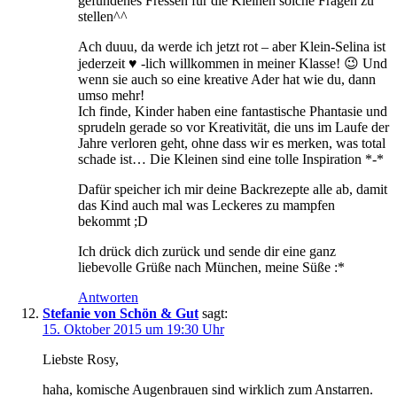
gefundenes Fressen für die Kleinen solche Fragen zu
stellen^^
Ach duuu, da werde ich jetzt rot – aber Klein-Selina ist
jederzeit ♥ -lich willkommen in meiner Klasse! 😉 Und
wenn sie auch so eine kreative Ader hat wie du, dann
umso mehr!
Ich finde, Kinder haben eine fantastische Phantasie und
sprudeln gerade so vor Kreativität, die uns im Laufe der
Jahre verloren geht, ohne dass wir es merken, was total
schade ist… Die Kleinen sind eine tolle Inspiration *-*
Dafür speicher ich mir deine Backrezepte alle ab, damit
das Kind auch mal was Leckeres zu mampfen
bekommt ;D
Ich drück dich zurück und sende dir eine ganz
liebevolle Grüße nach München, meine Süße :*
Antworten
Stefanie von Schön & Gut
sagt:
15. Oktober 2015 um 19:30 Uhr
Liebste Rosy,
haha, komische Augenbrauen sind wirklich zum Anstarren.