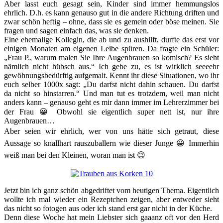
Aber lasst euch gesagt sein, Kinder sind immer hemmungslos
ehrlich. D.h. es kann genauso gut in die andere Richtung driften und
zwar schön heftig – ohne, dass sie es gemein oder böse meinen. Sie
fragen und sagen einfach das, was sie denken.
Eine ehemalige Kollegin, die ab und zu aushilft, durfte das erst vor
einigen Monaten am eigenen Leibe spüren. Da fragte ein Schüler:
„Frau P., warum malen Sie Ihre Augenbrauen so komisch? Es sieht
nämlich nicht hübsch aus.“ Ich gebe zu, es ist wirklich seeeehr
gewöhnungsbedürftig aufgemalt. Kennt ihr diese Situationen, wo ihr
euch selber 1000x sagt: „Du darfst nicht dahin schauen. Du darfst
da nicht so hinstarren.“ Und man tut es trotzdem, weil man nicht
anders kann – genauso geht es mir dann immer im Lehrerzimmer bei
der Frau 😀 Obwohl sie eigentlich super nett ist, nur ihre
Augenbrauen…
Aber seien wir ehrlich, wer von uns hätte sich getraut, diese
Aussage so knallhart rauszuballern wie dieser Junge 😀 Immerhin
weiß man bei den Kleinen, woran man ist 😉
Jetzt bin ich ganz schön abgedriftet vom heutigen Thema. Eigentlich
wollte ich mal wieder ein Rezeptchen zeigen, aber entweder sieht
das nicht so fotogen aus oder ich stand erst gar nicht in der Küche.
Denn diese Woche hat mein Liebster sich gaaanz oft vor den Herd