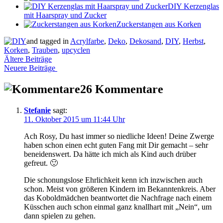
DIY Kerzenglas
mit Haarspray und Zucker
Zuckerstangen aus Korken
and tagged in
Acrylfarbe
,
Deko
,
Dekosand
,
DIY
,
Herbst
,
Korken
,
Trauben
,
upcyclen
Beitragsnavigation
Ältere Beiträge
Neuere Beiträge
26 Kommentare
Stefanie
sagt:
11. Oktober 2015 um 11:44 Uhr
Ach Rosy, Du hast immer so niedliche Ideen! Deine Zwerge
haben schon einen echt guten Fang mit Dir gemacht – sehr
beneidenswert. Da hätte ich mich als Kind auch drüber
gefreut. 🙂
Die schonungslose Ehrlichkeit kenn ich inzwischen auch
schon. Meist von größeren Kindern im Bekanntenkreis. Aber
das Koboldmädchen beantwortet die Nachfrage nach einem
Küsschen auch schon einmal ganz knallhart mit „Nein“, um
dann spielen zu gehen.