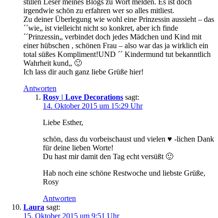
stillen Leser meines Blogs zu Wort melden. Es ist doch
irgendwie schön zu erfahren wer so alles mitliest.
Zu deiner Überlegung wie wohl eine Prinzessin aussieht – das
´´wie„ ist vielleicht nicht so konkret, aber ich finde
´´Prinzessin„ verbindet doch jedes Mädchen und Kind mit
einer hübschen , schönen Frau – also war das ja wirklich ein
total süßes Kompliment!UND ´´ Kindermund tut bekanntlich
Wahrheit kund„ 🙂
Ich lass dir auch ganz liebe Grüße hier!
Antworten
Rosy | Love Decorations
sagt:
14. Oktober 2015 um 15:29 Uhr
Liebe Esther,
schön, dass du vorbeischaust und vielen ♥ -lichen Dank
für deine lieben Worte!
Du hast mir damit den Tag echt versüßt 🙂
Hab noch eine schöne Restwoche und liebste Grüße,
Rosy
Antworten
Laura
sagt:
15. Oktober 2015 um 9:51 Uhr