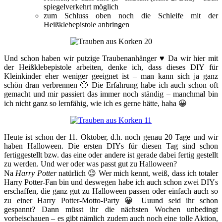
spiegelverkehrt möglich
zum Schluss oben noch die Schleife mit der
Heißklebepistole anbringen
Und schon haben wir putzige Traubenanhänger ♥ Da wir hier mit
der Heißklebepistole arbeiten, denke ich, dass dieses DIY für
Kleinkinder eher weniger geeignet ist – man kann sich ja ganz
schön dran verbrennen 🙁 Die Erfahrung habe ich auch schon oft
gemacht und mir passiert das immer noch ständig – manchmal bin
ich nicht ganz so lernfähig, wie ich es gerne hätte, haha 😀
Heute ist schon der 11. Oktober, d.h. noch genau 20 Tage und wir
haben Halloween. Die ersten DIYs für diesen Tag sind schon
fertiggestellt bzw. das eine oder andere ist gerade dabei fertig gestellt
zu werden. Und wer oder was passt gut zu Halloween?
Na
Harry Potter
natürlich 😉 Wer mich kennt, weiß, dass ich totaler
Harry Potter-Fan bin und deswegen habe ich auch schon zwei DIYs
erschaffen, die ganz gut zu Halloween passen oder einfach auch so
zu einer Harry Potter-Motto-Party 😀 Uuund seid ihr schon
gespannt? Dann müsst ihr die nächsten Wochen unbedingt
vorbeischauen – es gibt nämlich zudem auch noch eine tolle Aktion,