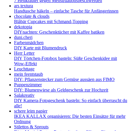
7 Heilkräuter gegen Menstruationsbeschwerden
ars textura
Handtasche häkeln – einfache Tasche für Anfängerinnen
chocolate & clouds
Blåbär Cupcakes mit Schmand-Topping
dekotopia
DIYnachten: Geschenktücher mit Kaffee batiken
duni.cheri
Farbenmädchen
DIY Karte mit Blumendruck
Herr Letter
DIY Törtchen-Fotobox basteln: Süße Geschenkidee mit
Wow-Effekt
Leuchttage
mein feentstaub
DIY: Pflanzenstecker zum Gemüse aussäen aus FIMO
Puppenzimmer
DIY: Blumenwiese als Geldgeschenk zur Hochzeit
Salakreativ
DIY Kamera-Fotogeschenk basteln: So einfach überrascht du
alle!
schere leim papier
IKEA KALLAX organisieren: Die besten Einsätze für mehr
Ordnung
Stilettos & Sprouts