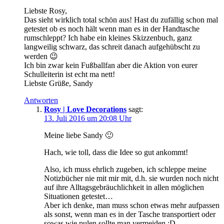
Liebste Rosy,
Das sieht wirklich total schön aus! Hast du zufällig schon mal
getestet ob es noch hält wenn man es in der Handtasche
rumschleppt? Ich habe ein kleines Skizzenbuch, ganz
langweilig schwarz, das schreit danach aufgehübscht zu
werden 😉
Ich bin zwar kein Fußballfan aber die Aktion von eurer
Schulleiterin ist echt ma nett!
Liebste Grüße, Sandy
Antworten
Rosy | Love Decorations
sagt:
13. Juli 2016 um 20:08 Uhr
Meine liebe Sandy 🙂
Hach, wie toll, dass die Idee so gut ankommt!
Also, ich muss ehrlich zugeben, ich schleppe meine
Notizbücher nie mit mir mit, d.h. sie wurden noch nicht
auf ihre Alltagsgebräuchlichkeit in allen möglichen
Situationen getestet…
Aber ich denke, man muss schon etwas mehr aufpassen
als sonst, wenn man es in der Tasche transportiert oder
sowas wie pulen sollte man vermeiden ;D