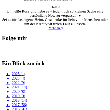
Hallo!
Ich heiße Rosy und liebe es – jeder noch so kleinen Sache eine
persönliche Note zu verpassen! ♥
Sei es für das eigene Heim, Geschenke für liebevolle Menschen oder
um der Kreativität freien Lauf zu lassen.
[Mehr hier]
Folge mir
Ein Blick zurück
►
2025 (1)
►
2023 (4)
►
2022 (9)
►
2021 (14)
►
2020 (8)
►
2019 (9)
►
2018 (14)
►
2017 (56)
►
2016 (91)