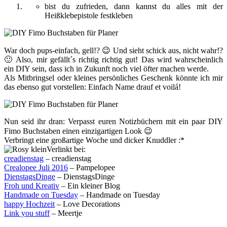
bist du zufrieden, dann kannst du alles mit der
Heißklebepistole festkleben
War doch pups-einfach, gell!? 😉 Und sieht schick aus, nicht wahr!?
🙂 Also, mir gefällt´s richtig richtig gut! Das wird wahrscheinlich
ein DIY sein, dass ich in Zukunft noch viel öfter machen werde.
Als Mitbringsel oder kleines persönliches Geschenk könnte ich mir
das ebenso gut vorstellen: Einfach Name drauf et voilá!
Nun seid ihr dran: Verpasst euren Notizbüchern mit ein paar DIY
Fimo Buchstaben einen einzigartigen Look 😉
Verbringt eine großartige Woche und dicker Knuddler :*
Verlinkt bei:
creadienstag
– creadienstag
Crealopee Juli 2016
– Pampelopee
DienstagsDinge
– DienstagsDinge
Froh und Kreativ
– Ein kleiner Blog
Handmade on Tuesday
– Handmade on Tuesday
happy Hochzeit
– Love Decorations
Link you stuff
– Meertje