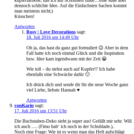
kupferfarbene, das ich am Schönsten finde…eine süße aber
dennoch schlichte Idee. Auf die Einfachsten Sachen kommt
man meistens nicht;)
Küsschen!
Antworten
Rosy | Love Decorations
sagt:
18. Juli 2016 um 14:49 Uhr
Oh ja, das hast du ganz gut formuliert 😉 Aber in dem
Fall hatte ich noch einmal Glück und die Inspiration
bzw. Idee kam irgendwann mit der Zeit 😀
Wie toll – du stehst auch auf Kupfer!? Ich habe
ebenfalls eine Schwäche dafür 🙂
Ich drück dich und sende dir für die neue Woche ganz
viel Liebe, liebste Hannah ♥
Antworten
vonKarin
sagt:
17. Juli 2016 um 13:51 Uhr
Die Buchstaben-Deko sieht ja super aus! Gefällt mir sehr. Will
ich auch …. (Fimo hab‘ ich noch in der Schublade.),
Noch eine Frage: Wie ist es wenn man das Heft aufschlägt