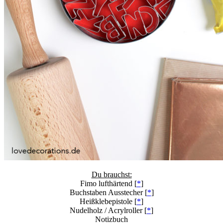
Du brauchst:
Fimo lufthärtend [
*
]
Buchstaben Ausstecher [
*
]
Heißklebepistole [
*
]
Nudelholz / Acrylroller [
*
]
Notizbuch