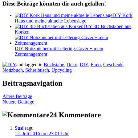
Diese Beiträge könnten dir auch gefallen!
DIY Kork
Haus und meine aktuelle Lebenslage
DIY 3D Buchstaben aus
Korken
DIY Notizbücher mit Lettering-Cover + mein
Zeitmanagement
and tagged in
Buchstabe
,
Deko
,
DIY
,
Fimo
,
Geschenk
,
Notizbuch
,
Schreibtisch
,
Upcycling
Beitragsnavigation
Ältere Beiträge
Neuere Beiträge
24 Kommentare
Susi
sagt:
12. Juli 2016 um 23:01 Uhr