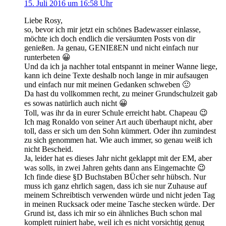
15. Juli 2016 um 16:58 Uhr
Liebe Rosy,
so, bevor ich mir jetzt ein schönes Badewasser einlasse,
möchte ich doch endlich die versäumten Posts von dir
genießen. Ja genau, GENIEßEN und nicht einfach nur
runterbeten 😀
Und da ich ja nachher total entspannt in meiner Wanne liege,
kann ich deine Texte deshalb noch lange in mir aufsaugen
und einfach nur mit meinen Gedanken schweben 🙂
Da hast du vollkommen recht, zu meiner Grundschulzeit gab
es sowas natürlich auch nicht 😀
Toll, was ihr da in eurer Schule erreicht habt. Chapeau 😉
Ich mag Ronaldo von seiner Art auch überhaupt nicht, aber
toll, dass er sich um den Sohn kümmert. Oder ihn zumindest
zu sich genommen hat. Wie auch immer, so genau weiß ich
nicht Bescheid.
Ja, leider hat es dieses Jahr nicht geklappt mit der EM, aber
was solls, in zwei Jahren gehts dann ans Eingemachte 😉
Ich finde diese §D Buchstaben BÜcher sehr hübsch. Nur
muss ich ganz ehrlich sagen, dass ich sie nur Zuhause auf
meinem Schreibtisch verwenden würde und nicht jeden Tag
in meinen Rucksack oder meine Tasche stecken würde. Der
Grund ist, dass ich mir so ein ähnliches Buch schon mal
komplett ruiniert habe, weil ich es nicht vorsichtig genug