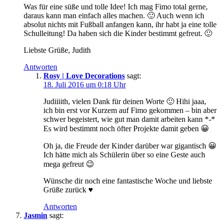
Was für eine süße und tolle Idee! Ich mag Fimo total gerne,
daraus kann man einfach alles machen. 🙂 Auch wenn ich
absolut nichts mit Fußball anfangen kann, ihr habt ja eine tolle
Schulleitung! Da haben sich die Kinder bestimmt gefreut. 🙂
Liebste Grüße, Judith
Antworten
Rosy | Love Decorations
sagt:
18. Juli 2016 um 0:18 Uhr
Judiiiith, vielen Dank für deinen Worte 🙂 Hihi jaaa,
ich bin erst vor Kurzem auf Fimo gekommen – bin aber
schwer begeistert, wie gut man damit arbeiten kann *-*
Es wird bestimmt noch öfter Projekte damit geben 😀
Oh ja, die Freude der Kinder darüber war gigantisch 😀
Ich hätte mich als Schülerin über so eine Geste auch
mega gefreut 😉
Wünsche dir noch eine fantastische Woche und liebste
Grüße zurück ♥
Antworten
Jasmin
sagt: