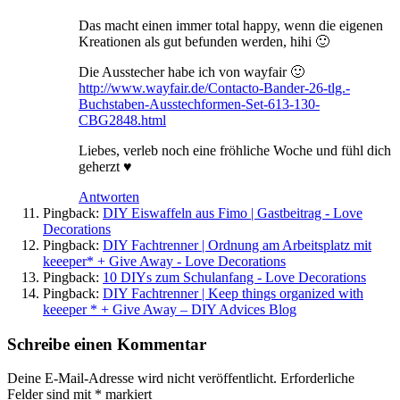
Das macht einen immer total happy, wenn die eigenen
Kreationen als gut befunden werden, hihi 🙂
Die Ausstecher habe ich von wayfair 🙂
http://www.wayfair.de/Contacto-Bander-26-tlg.-
Buchstaben-Ausstechformen-Set-613-130-
CBG2848.html
Liebes, verleb noch eine fröhliche Woche und fühl dich
geherzt ♥
Antworten
Pingback:
DIY Eiswaffeln aus Fimo | Gastbeitrag - Love
Decorations
Pingback:
DIY Fachtrenner | Ordnung am Arbeitsplatz mit
keeeper* + Give Away - Love Decorations
Pingback:
10 DIYs zum Schulanfang - Love Decorations
Pingback:
DIY Fachtrenner | Keep things organized with
keeeper * + Give Away – DIY Advices Blog
Schreibe einen Kommentar
Deine E-Mail-Adresse wird nicht veröffentlicht.
Erforderliche
Felder sind mit
*
markiert