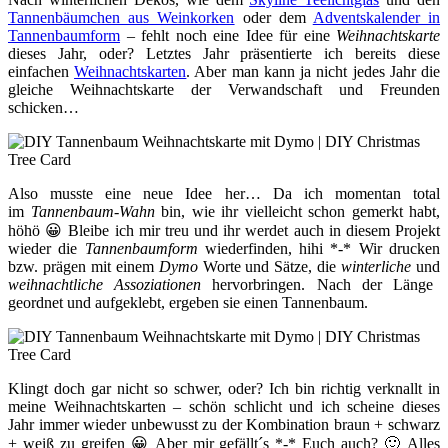
Tannenbäumchen aus Weinkorken
oder dem
Adventskalender in
Tannenbaumform
– fehlt noch eine Idee für eine
Weihnachtskarte
dieses Jahr, oder? Letztes Jahr präsentierte ich bereits diese
einfachen
Weihnachtskarten
. Aber man kann ja nicht jedes Jahr die
gleiche Weihnachtskarte der Verwandschaft und Freunden
schicken…
Also musste eine neue Idee her… Da ich momentan total
im
Tannenbaum-Wahn
bin, wie ihr vielleicht schon gemerkt habt,
höhö 😀 Bleibe ich mir treu und ihr werdet auch in diesem Projekt
wieder die
Tannenbaumform
wiederfinden, hihi *-* Wir drucken
bzw. prägen mit einem
Dymo
Worte und Sätze, die
winterliche
und
weihnachtliche Assoziationen
hervorbringen. Nach der Länge
geordnet und aufgeklebt, ergeben sie einen Tannenbaum.
Klingt doch gar nicht so schwer, oder? Ich bin richtig verknallt in
meine Weihnachtskarten – schön schlicht und ich scheine dieses
Jahr immer wieder unbewusst zu der Kombination braun + schwarz
+ weiß zu greifen 😀 Aber mir gefällt´s *-* Euch auch? 🙂 Alles