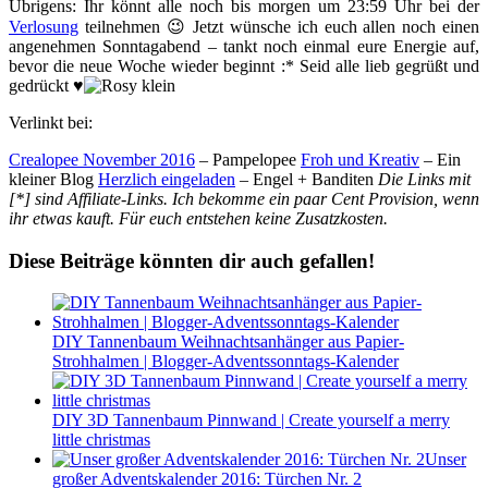
Übrigens: Ihr könnt alle noch bis morgen um 23:59 Uhr bei der
Verlosung
teilnehmen 😉 Jetzt wünsche ich euch allen noch einen
angenehmen Sonntagabend – tankt noch einmal eure Energie auf,
bevor die neue Woche wieder beginnt :* Seid alle lieb gegrüßt und
gedrückt ♥
Verlinkt bei:
Crealopee November 2016
– Pampelopee
Froh und Kreativ
– Ein
kleiner Blog
Herzlich eingeladen
– Engel + Banditen
Die Links mit
[*] sind Affiliate-Links. Ich bekomme ein paar Cent Provision, wenn
ihr etwas kauft. Für euch entstehen keine Zusatzkosten.
Diese Beiträge könnten dir auch gefallen!
DIY Tannenbaum Weihnachtsanhänger aus Papier-
Strohhalmen | Blogger-Adventssonntags-Kalender
DIY 3D Tannenbaum Pinnwand | Create yourself a merry
little christmas
Unser
großer Adventskalender 2016: Türchen Nr. 2