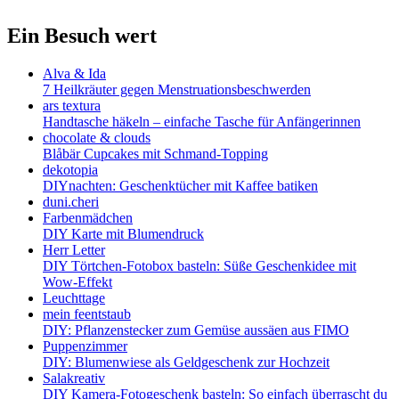
Ein Besuch wert
Alva & Ida
7 Heilkräuter gegen Menstruationsbeschwerden
ars textura
Handtasche häkeln – einfache Tasche für Anfängerinnen
chocolate & clouds
Blåbär Cupcakes mit Schmand-Topping
dekotopia
DIYnachten: Geschenktücher mit Kaffee batiken
duni.cheri
Farbenmädchen
DIY Karte mit Blumendruck
Herr Letter
DIY Törtchen-Fotobox basteln: Süße Geschenkidee mit
Wow-Effekt
Leuchttage
mein feentstaub
DIY: Pflanzenstecker zum Gemüse aussäen aus FIMO
Puppenzimmer
DIY: Blumenwiese als Geldgeschenk zur Hochzeit
Salakreativ
DIY Kamera-Fotogeschenk basteln: So einfach überrascht du