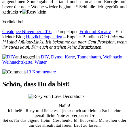
angenehmen Sonntagabend – tankt noch einmal eure Energie auf,
bevor die neue Woche wieder beginnt :* Seid alle lieb gegrüßt und
gedrückt ♥
Verlinkt bei:
Crealopee November 2016
– Pampelopee
Froh und Kreativ
– Ein
kleiner Blog
Herzlich eingeladen
– Engel + Banditen
Die Links mit
[*] sind Affiliate-Links. Ich bekomme ein paar Cent Provision, wenn
ihr etwas kauft. Für euch entstehen keine Zusatzkosten.
and tagged in
DIY
,
Dymo
,
Karte
,
Tannenbaum
,
Weihnacht
,
Weihnachtskarte
,
Winter
13 Kommentare
Schön, dass Du da bist!
Hallo!
Ich heiße Rosy und liebe es – jeder noch so kleinen Sache eine
persönliche Note zu verpassen! ♥
Sei es für das eigene Heim, Geschenke für liebevolle Menschen oder
um der Kreativität freien Lauf zu lassen.