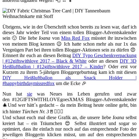
anderem digitalen Wegen? 📮 ↔️ 📱
Übrigens, wie in der Überschrift schon bereits zu lesen war, darf ich
dieses Jahr wieder Teil von einem tollen Blogger-Adventskalender
sein 🙂 Die liebe
Ioana
von
Miss Red Fox
müsstet ihr inzwischen
von meinem Blog kennen 😉 Ich hatte schon mehr als nur 1x das
Vergnügen Part bei ihren tollen Blogger-Aktionen sein zu dürfen 😍
Erinnert ihr euch an diesen Beitrag
DIY Typo Geschenkverpackung
| #12giftswithlove 2017 – Black & White
oder an diesen
DIY 3D
Heißluftballon | #12giftswithlove 2017 – Kinder
? Oder erst vor
Kurzem zu ihrem 5-jährigen Bloggergeburtstag kam ich mit diesen
DIY Heißluftballon als Snack Holder |
#happybirthdaymissredfox
um die Ecke 🎉
Nun hat
sie
was Neues ins Leben gerufen und zwar
den #12GIFTSWITHLOVEgoesXMAS Blogger-Adventskalender
🎄Und wer hätt´s gedacht – da mein Beitrag heute online geht, bin
ich hinter
Türchen Nr. 3
🚪🙋🏻‍♀️
Und schaut euch mal diese Grafik an, die unsere liebe
Ioana
selbst
kreiert hat – ein Träumchen 😍 Selbst illustriert und sogar so
optimiert, dass ihr einfach nur noch auf das entsprechende Foto der
jeweiligen Bloggerin klicken müsst, um auf den entsprechenden