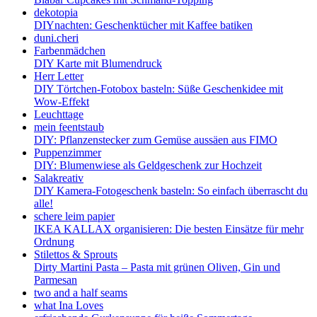
dekotopia
DIYnachten: Geschenktücher mit Kaffee batiken
duni.cheri
Farbenmädchen
DIY Karte mit Blumendruck
Herr Letter
DIY Törtchen-Fotobox basteln: Süße Geschenkidee mit
Wow-Effekt
Leuchttage
mein feentstaub
DIY: Pflanzenstecker zum Gemüse aussäen aus FIMO
Puppenzimmer
DIY: Blumenwiese als Geldgeschenk zur Hochzeit
Salakreativ
DIY Kamera-Fotogeschenk basteln: So einfach überrascht du
alle!
schere leim papier
IKEA KALLAX organisieren: Die besten Einsätze für mehr
Ordnung
Stilettos & Sprouts
Dirty Martini Pasta – Pasta mit grünen Oliven, Gin und
Parmesan
two and a half seams
what Ina Loves