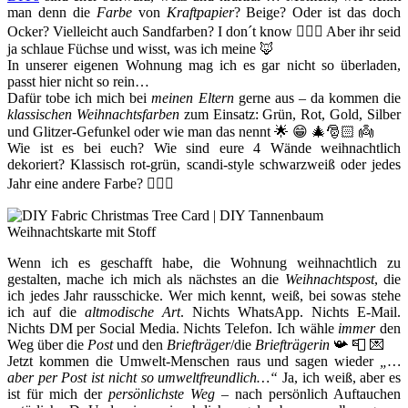
man denn die
Farbe
von
Kraftpapier
? Beige? Oder ist das doch
Ocker? Vielleicht auch Sandfarben? I don´t know 🤷🏻‍♀️ Aber ihr seid
ja schlaue Füchse und wisst, was ich meine 🦊
In unserer eigenen Wohnung mag ich es gar nicht so überladen,
passt hier nicht so rein…
Dafür tobe ich mich bei
meinen Eltern
gerne aus – da kommen die
klassischen Weihnachtsfarben
zum Einsatz: Grün, Rot, Gold, Silber
und Glitzer-Gefunkel oder wie man das nennt 🌟 😁 🎄🎅🏻 👼
Wie ist es bei euch? Wie sind eure 4 Wände weihnachtlich
dekoriert? Klassisch rot-grün, scandi-style schwarzweiß oder jedes
Jahr eine andere Farbe? 💁🏻‍♀️
Wenn ich es geschafft habe, die Wohnung weihnachtlich zu
gestalten, mache ich mich als nächstes an die
Weihnachtspost
, die
ich jedes Jahr rausschicke. Wer mich kennt, weiß, bei sowas stehe
ich auf die
altmodische Art
. Nichts WhatsApp. Nichts E-Mail.
Nichts DM per Social Media. Nichts Telefon. Ich wähle
immer
den
Weg über die
Post
und den
Briefträger
/die
Briefträgerin
📯 📮 💌
Jetzt kommen die Umwelt-Menschen raus und sagen wieder
„…
aber per Post ist nicht so umweltfreundlich…“
Ja, ich weiß, aber es
ist für mich der
persönlichste Weg
– nach persönlich Auftauchen