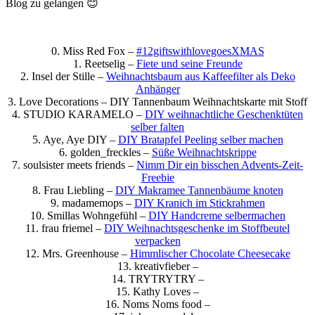
Blog zu gelangen 😊
0. Miss Red Fox –
#12giftswithlovegoesXMAS
1. Reetselig –
Fiete und seine Freunde
2. Insel der Stille –
Weihnachtsbaum aus Kaffeefilter als Deko
Anhänger
3. Love Decorations – DIY Tannenbaum Weihnachtskarte mit Stoff
4. STUDIO KARAMELO –
DIY weihnachtliche Geschenktüten
selber falten
5. Aye, Aye DIY –
DIY Bratapfel Peeling selber machen
6. golden_freckles –
Süße Weihnachtskrippe
7. soulsister meets friends –
Nimm Dir ein bisschen Advents-Zeit-
Freebie
8. Frau Liebling –
DIY Makramee Tannenbäume knoten
9. madamemops –
DIY Kranich im Stickrahmen
10. Smillas Wohngefühl –
DIY Handcreme selbermachen
11. frau friemel –
DIY Weihnachtsgeschenke im Stoffbeutel
verpacken
12. Mrs. Greenhouse –
Himmlischer Chocolate Cheesecake
13. kreativfieber –
14. TRYTRYTRY –
15. Kathy Loves –
16. Noms Noms food –