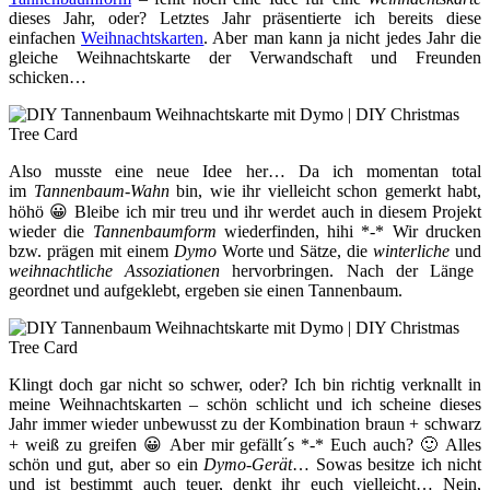
dieses Jahr, oder? Letztes Jahr präsentierte ich bereits diese
einfachen
Weihnachtskarten
. Aber man kann ja nicht jedes Jahr die
gleiche Weihnachtskarte der Verwandschaft und Freunden
schicken…
Also musste eine neue Idee her… Da ich momentan total
im
Tannenbaum-Wahn
bin, wie ihr vielleicht schon gemerkt habt,
höhö 😀 Bleibe ich mir treu und ihr werdet auch in diesem Projekt
wieder die
Tannenbaumform
wiederfinden, hihi *-* Wir drucken
bzw. prägen mit einem
Dymo
Worte und Sätze, die
winterliche
und
weihnachtliche Assoziationen
hervorbringen. Nach der Länge
geordnet und aufgeklebt, ergeben sie einen Tannenbaum.
Klingt doch gar nicht so schwer, oder? Ich bin richtig verknallt in
meine Weihnachtskarten – schön schlicht und ich scheine dieses
Jahr immer wieder unbewusst zu der Kombination braun + schwarz
+ weiß zu greifen 😀 Aber mir gefällt´s *-* Euch auch? 🙂 Alles
schön und gut, aber so ein
Dymo-Gerät
… Sowas besitze ich nicht
und ist bestimmt auch teuer, denkt ihr euch vielleicht… Nein,