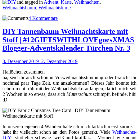
and tagged in
Advent
,
Karte
,
Weihnachten
,
Weihnachtsbaum
,
Weihnachtskarte
4 Kommentare
DIY Tannenbaum Weihnachtskarte mit
Stoff | #12GIFTSWITHLOVEgoesXMAS
Blogger-Adventskalender Türchen Nr. 3
3. Dezember 2019
12. Dezember 2019
Hallöchen zusammen
na, seid ihr auch schon in Vorweihnachtsstimmung oder braucht ihr
nochmal paar Tage Zeit, um anzukommen? Dieses Jahr konnte ich
schon recht früh mit der Weihnachtsdeko anfangen, da ich mich seit
2 Wochen in so etwas, dass sich
Mutterschutz
schimpft, befinde, hihi
;D
In unseren eigenen 4 Wänden halte ich mich farblich meist zurück –
habt ihr vielleicht schon an den Fotos gemerkt. Viele
Weihnachts-
DIYs
sind eher schwarz, weiß und kraftfar-… Moment, wie nennt