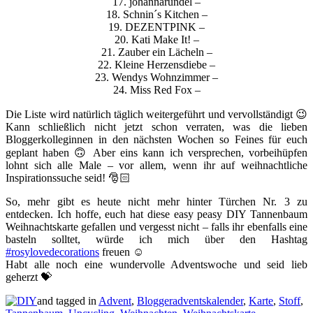
17. johannarundel –
18. Schnin´s Kitchen –
19. DEZENTPINK –
20. Kati Make It! –
21. Zauber ein Lächeln –
22. Kleine Herzensdiebe –
23. Wendys Wohnzimmer –
24. Miss Red Fox –
Die Liste wird natürlich täglich weitergeführt und vervollständigt 😉
Kann schließlich nicht jetzt schon verraten, was die lieben
Bloggerkolleginnen in den nächsten Wochen so Feines für euch
geplant haben 🙃 Aber eins kann ich versprechen, vorbeihüpfen
lohnt sich alle Male – vor allem, wenn ihr auf weihnachtliche
Inspirationssuche seid! 🎅🏻
So, mehr gibt es heute nicht mehr hinter Türchen Nr. 3 zu
entdecken. Ich hoffe, euch hat diese easy peasy DIY Tannenbaum
Weihnachtskarte gefallen und vergesst nicht – falls ihr ebenfalls eine
basteln solltet, würde ich mich über den Hashtag
#rosylovedecorations
freuen ☺️
Habt alle noch eine wundervolle Adventswoche und seid lieb
geherzt 💝
and tagged in
Advent
,
Bloggeradventskalender
,
Karte
,
Stoff
,