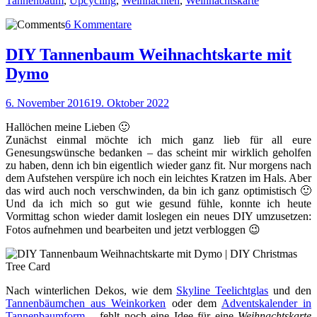
Tannenbaum
,
Upcycling
,
Weihnachten
,
Weihnachtskarte
6 Kommentare
DIY Tannenbaum Weihnachtskarte mit
Dymo
6. November 2016
19. Oktober 2022
Hallöchen meine Lieben 🙂
Zunächst einmal möchte ich mich ganz lieb für all eure
Genesungswünsche bedanken – das scheint mir wirklich geholfen
zu haben, denn ich bin eigentlich wieder ganz fit. Nur morgens nach
dem Aufstehen verspüre ich noch ein leichtes Kratzen im Hals. Aber
das wird auch noch verschwinden, da bin ich ganz optimistisch 🙂
Und da ich mich so gut wie gesund fühle, konnte ich heute
Vormittag schon wieder damit loslegen ein neues DIY umzusetzen:
Fotos aufnehmen und bearbeiten und jetzt verbloggen 😉
Nach winterlichen Dekos, wie dem
Skyline Teelichtglas
und den
Tannenbäumchen aus Weinkorken
oder dem
Adventskalender in
Tannenbaumform
– fehlt noch eine Idee für eine
Weihnachtskarte