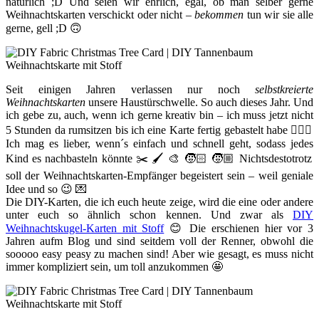
natürlich ;D Und seien wir ehrlich, egal, ob man selber gerne
Weihnachtskarten verschickt oder nicht –
bekommen
tun wir sie alle
gerne, gell ;D 🙃
Seit einigen Jahren verlassen nur noch
selbstkreierte
Weihnachtskarten
unsere Haustürschwelle. So auch dieses Jahr. Und
ich gebe zu, auch, wenn ich gerne kreativ bin – ich muss jetzt nicht
5 Stunden da rumsitzen bis ich eine Karte fertig gebastelt habe 🤷🏻‍♀️
Ich mag es lieber, wenn´s einfach und schnell geht, sodass jedes
Kind es nachbasteln könnte ✂️ 🖌 🎨 🧒🏻 🧒🏼 Nichtsdestotrotz
soll der Weihnachtskarten-Empfänger begeistert sein – weil geniale
Idee und so 😉 💌
Die DIY-Karten, die ich euch heute zeige, wird die eine oder andere
unter euch so ähnlich schon kennen. Und zwar als
DIY
Weihnachtskugel-Karten mit Stoff
😊 Die erschienen hier vor 3
Jahren aufm Blog und sind seitdem voll der Renner, obwohl die
sooooo easy peasy zu machen sind! Aber wie gesagt, es muss nicht
immer kompliziert sein, um toll anzukommen 🤩