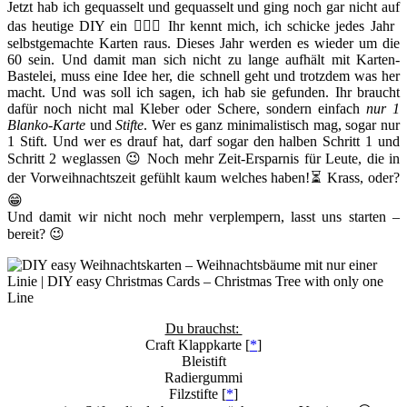
Jetzt hab ich gequasselt und gequasselt und ging noch gar nicht auf
das heutige DIY ein 🤦🏻‍♀️ Ihr kennt mich, ich schicke jedes Jahr
selbstgemachte Karten raus. Dieses Jahr werden es wieder um die
60 sein. Und damit man sich nicht zu lange aufhält mit Karten-
Bastelei, muss eine Idee her, die schnell geht und trotzdem was her
macht. Und was soll ich sagen, ich hab sie gefunden. Ihr braucht
dafür noch nicht mal Kleber oder Schere, sondern einfach
nur
1
Blanko-Karte
und
Stifte
. Wer es ganz minimalistisch mag, sogar nur
1 Stift. Und wer es drauf hat, darf sogar den halben Schritt 1 und
Schritt 2 weglassen 😉 Noch mehr Zeit-Ersparnis für Leute, die in
der Vorweihnachtszeit gefühlt kaum welches haben!⏳ Krass, oder?
😁
Und damit wir nicht noch mehr verplempern, lasst uns starten –
bereit? 😉
Du brauchst:
Craft Klappkarte [
*
]
Bleistift
Radiergummi
Filzstifte [
*
]