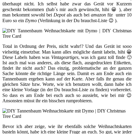
überhaupt nicht. Ich selbst habe zwar das Gerät vor Kurzem
geschenkt bekommen (hab´s mir auch gewünscht, hihi 😀 ), aber
man bekommt sowohl bei
Depot
als auch bei
amazon
für unter 10
Euro so ein
Dymo
(Verlinkung in der Du brauchst-Liste 😉 ).
Total in Ordnung der Preis, nicht wahr!? Und das Gerät ist sooo
vielseitig einsetzbar. Man kann alles mögliche damit labeln, hihi 😀
Diese Labels haben was
Vintageartiges
, was ich ganz toll finde 🙂
Ist auch mal was anderes, als diese flach, ausgedruckten Etiketten,
findet ihr nicht auch? Das einzig, problematische an der ganzen
Sache könnte die richtige Länge sein. Damit es am Ende auch ein
Tannenbaum ergeben kann auf der Karte. Aber falls ihr genau die
gleichen Sätze bzw. Worte, wie ich benutzen wollt, dann habe ich
eine kleine Vorlage (in der Du brauchst-Liste zu finden) vorbereitet.
So dass es am Ende bei euch auch so aussieht, wie bei mir 😉
Ansonsten müsst ihr ein bisschen rumprobieren.
Bevor ich aber zeige, wie ihr ebenfalls solche Weihnachtskarten
basteln könnt, habe ich eine kleine Frage an euch. So gut, wie jeder