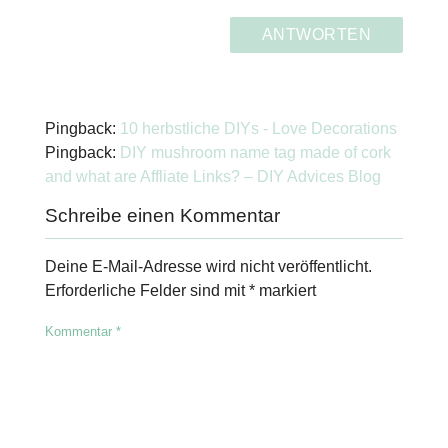
ANTWORTEN
Pingback:
10 herbstliche DIYs - Love Decorations
Pingback:
DIY mushroom name tag made of cork
and what are Affliate Links? – DIY Advices Blog
Schreibe einen Kommentar
Deine E-Mail-Adresse wird nicht veröffentlicht.
Erforderliche Felder sind mit
*
markiert
Kommentar
*