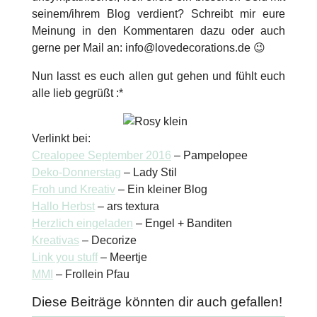
seinem/ihrem Blog verdient? Schreibt mir eure
Meinung in den Kommentaren dazu oder auch
gerne per Mail an: info@lovedecorations.de 😉
Nun lasst es euch allen gut gehen und fühlt euch
alle lieb gegrüßt :*
Verlinkt bei:
Crealopee September 2016
– Pampelopee
Deko-Donnerstag
– Lady Stil
Froh und Kreativ
– Ein kleiner Blog
Hallo Herbst
– ars textura
Herzlich eingeladen
– Engel + Banditen
Kreativas
– Decorize
Link you stuff
– Meertje
MMI
– Frollein Pfau
Diese Beiträge könnten dir auch gefallen!