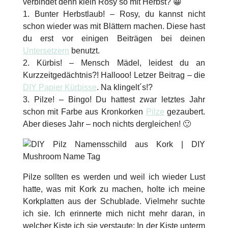
verbindet denn klein Rosy so mit Herbst? 😀
1. Bunter Herbstlaub! – Rosy, du kannst nicht
schon wieder was mit Blättern machen. Diese hast
du erst vor einigen Beiträgen bei deinen
Untersetzern
benutzt.
2. Kürbis! – Mensch Mädel, leidest du an
Kurzzeitgedächtnis?! Hallooo! Letzer Beitrag – die
DIY Papier Kürbisse
. Na klingelt´s!?
3. Pilze! – Bingo! Du hattest zwar letztes Jahr
schon mit Farbe aus Kronkorken
Pilze
gezaubert.
Aber dieses Jahr – noch nichts dergleichen! 🙂
Pilze sollten es werden und weil ich wieder Lust
hatte, was mit Kork zu machen, holte ich meine
Korkplatten aus der Schublade. Vielmehr suchte
ich sie. Ich erinnerte mich nicht mehr daran, in
welcher Kiste ich sie verstaute: In der Kiste unterm