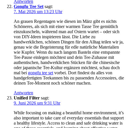
Antworten
Gongfu Tee Set
sagt:
7. Mai 2026 um 13:23 Uhr
An grauen Regentagen wie diesen im März gibt es nichts
Schöneres, als sich mit einer warmen Tasse Tee gemütlich
einzukuscheln, während man auf Ostern wartet – oder sich
von DIY-Ideen inspirieren lässt. Die Liebe zu
handwerklichen, schönen Dingen für den Alltag teilen wir ja,
genau wie die Begeisterung für edle natürliche Materialien
wie Kupfer. Wenn du nach langem Basteln eine entspannte
Tee-Pause einlegen möchtest und dein Tee-Zuhause mit
authentischen, handwerklichen Stücken für die chinesische
oder japanische Tee-Kultur ergänzen möchtest, schau doch
mal bei
gongfu tee set
vorbei. Dort findest du alles von
handgefertigten Teekannen bis zu passenden Accessoires, die
deinen Tee-Moment noch schöner machen.
Antworten
Unified Filter
sagt:
9. Juni 2026 um 9:31 Uhr
While focusing on making a beautiful home environment, it’s
also important to take care of everyday essentials that support
a healthy lifestyle. Access to clean and safe drinking water is