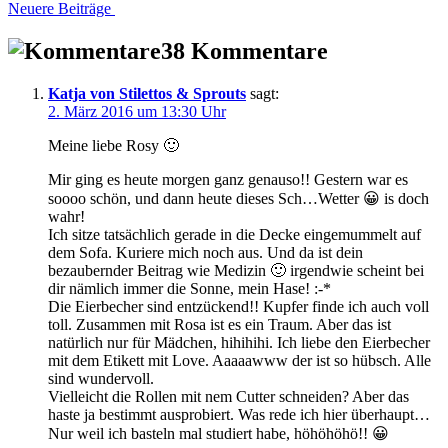
Neuere Beiträge
38 Kommentare
Katja von Stilettos & Sprouts
sagt:
2. März 2016 um 13:30 Uhr
Meine liebe Rosy 🙂
Mir ging es heute morgen ganz genauso!! Gestern war es
soooo schön, und dann heute dieses Sch…Wetter 😀 is doch
wahr!
Ich sitze tatsächlich gerade in die Decke eingemummelt auf
dem Sofa. Kuriere mich noch aus. Und da ist dein
bezaubernder Beitrag wie Medizin 🙂 irgendwie scheint bei
dir nämlich immer die Sonne, mein Hase! :-*
Die Eierbecher sind entzückend!! Kupfer finde ich auch voll
toll. Zusammen mit Rosa ist es ein Traum. Aber das ist
natürlich nur für Mädchen, hihihihi. Ich liebe den Eierbecher
mit dem Etikett mit Love. Aaaaawww der ist so hübsch. Alle
sind wundervoll.
Vielleicht die Rollen mit nem Cutter schneiden? Aber das
haste ja bestimmt ausprobiert. Was rede ich hier überhaupt…
Nur weil ich basteln mal studiert habe, höhöhöhö!! 😀