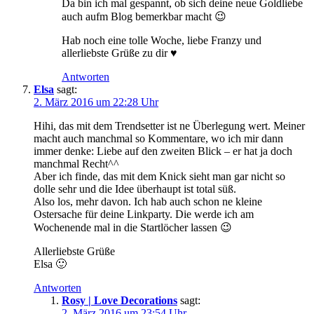
Da bin ich mal gespannt, ob sich deine neue Goldliebe
auch aufm Blog bemerkbar macht 😉
Hab noch eine tolle Woche, liebe Franzy und
allerliebste Grüße zu dir ♥
Antworten
Elsa
sagt:
2. März 2016 um 22:28 Uhr
Hihi, das mit dem Trendsetter ist ne Überlegung wert. Meiner
macht auch manchmal so Kommentare, wo ich mir dann
immer denke: Liebe auf den zweiten Blick – er hat ja doch
manchmal Recht^^
Aber ich finde, das mit dem Knick sieht man gar nicht so
dolle sehr und die Idee überhaupt ist total süß.
Also los, mehr davon. Ich hab auch schon ne kleine
Ostersache für deine Linkparty. Die werde ich am
Wochenende mal in die Startlöcher lassen 😉
Allerliebste Grüße
Elsa 🙂
Antworten
Rosy | Love Decorations
sagt:
2. März 2016 um 23:54 Uhr