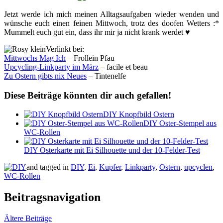
Jetzt werde ich mich meinen Alltagsaufgaben wieder wenden und
wünsche euch einen feinen Mittwoch, trotz des doofen Wetters :*
Mummelt euch gut ein, dass ihr mir ja nicht krank werdet ♥
Verlinkt bei:
Mittwochs Mag Ich
– Frollein Pfau
Upcycling-Linkparty im März
– facile et beau
Zu Ostern gibts nix Neues
– Tintenelfe
Diese Beiträge könnten dir auch gefallen!
DIY Knopfbild Ostern
DIY Oster-Stempel aus
WC-Rollen
DIY Osterkarte mit Ei Silhouette und der 10-Felder-Test
and tagged in
DIY
,
Ei
,
Kupfer
,
Linkparty
,
Ostern
,
upcyclen
,
WC-Rollen
Beitragsnavigation
Ältere Beiträge