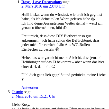
Rosy | Love Decorations
sagt:
2. März 2016 um 23:40 Uhr
Huiii Liska, wenn du wüsstest, wie breit ich gegrinst
habe, als ich deine tollen Worte gelesen habe 🙂
Ich find deine Aussage zum Wetter genial – werd ich
genauso übernehmen, hihi ;D
Freut mich, dass diese DIY Eierbecher so gut
ankommen – ich hatte schon die Befürchtung, dass
jeder mich für verrückt hält: Aus WC-Rollen
Eierbecher zu basteln 😀
Hehe, das war gar nicht meine Absicht, dass jemand
Heißhunger auf das Ei bekommt – aber wenn das hier
einer darf, dann du 😉
Fühl dich ganz lieb gegrüßt und gedrückt, meine Liebe
♥
Antworten
Jasmin
sagt:
2. März 2016 um 15:21 Uhr
Liebe Rosy,
oh, da habe ich ja einiges auf deinem Blog verpasst in letzter