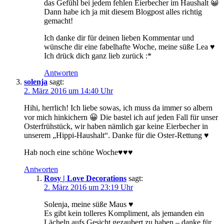
das Gefühl bei jedem fehlen Eierbecher im Haushalt 😀
Dann habe ich ja mit diesem Blogpost alles richtig
gemacht!
Ich danke dir für deinen lieben Kommentar und
wünsche dir eine fabelhafte Woche, meine süße Lea ♥
Ich drück dich ganz lieb zurück :*
Antworten
solenja
sagt:
2. März 2016 um 14:40 Uhr
Hihi, herrlich! Ich liebe sowas, ich muss da immer so albern
vor mich hinkichern 😀 Die bastel ich auf jeden Fall für unser
Osterfrühstück, wir haben nämlich gar keine Eierbecher in
unserem „Hippi-Haushalt“. Danke für die Oster-Rettung ♥
Hab noch eine schöne Woche♥♥♥
Antworten
Rosy | Love Decorations
sagt:
2. März 2016 um 23:19 Uhr
Solenja, meine süße Maus ♥
Es gibt kein tolleres Kompliment, als jemanden ein
Lächeln aufs Gesicht gezaubert zu haben – danke für