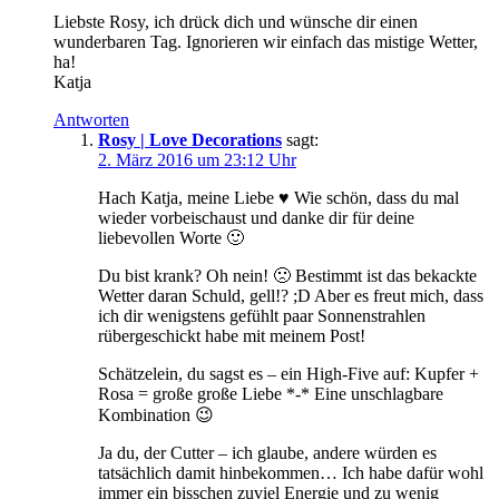
Liebste Rosy, ich drück dich und wünsche dir einen
wunderbaren Tag. Ignorieren wir einfach das mistige Wetter,
ha!
Katja
Antworten
Rosy | Love Decorations
sagt:
2. März 2016 um 23:12 Uhr
Hach Katja, meine Liebe ♥ Wie schön, dass du mal
wieder vorbeischaust und danke dir für deine
liebevollen Worte 🙂
Du bist krank? Oh nein! 🙁 Bestimmt ist das bekackte
Wetter daran Schuld, gell!? ;D Aber es freut mich, dass
ich dir wenigstens gefühlt paar Sonnenstrahlen
rübergeschickt habe mit meinem Post!
Schätzelein, du sagst es – ein High-Five auf: Kupfer +
Rosa = große große Liebe *-* Eine unschlagbare
Kombination 😉
Ja du, der Cutter – ich glaube, andere würden es
tatsächlich damit hinbekommen… Ich habe dafür wohl
immer ein bisschen zuviel Energie und zu wenig