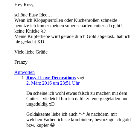
Hey Rosy,
schöne Easy Idee…
Wenn ich Klopapierrollen oder Küchenrollen schneide
benutze ich immer meinen super scharfen cutter.. da gibt’s
keine Knicke 🙂
Meine Kupferliebe wird gerade durch Gold abgelöst.. hätt ich
nie gedacht XD
Viele liebe Grüße
Franzy
Antworten
Rosy | Love Decorations
sagt:
2. März 2016 um 23:51 Uhr
Da scheine ich wohl etwas falsch zu machen mit dem
Cutter – vielleicht bin ich dafür zu energiegeladen und
ungeduldig xD
Goldakzente liebe ich auch *-* Je nachdem, mit
welchen Farben ich sie kombiniere, bevorzuge ich gold
bzw. kupfer 😀