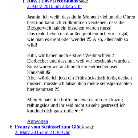
Rosy | Love Decorations
sagt:
2. März 2016 um 23:46 Uhr
Jasmin, ich weiß, dass du in Moment viel um die Ohren
hast und kann ich vollkommen verstehen, dass die
Bloggerwelt halt ein bisschen warten muss!
Das reale Leben da draußen geht einfach vor – egal,
wie man es dreht oder wendet 😉 Also, alles halb so
wild!
Hihi, wir haben auch erst seit Weihnachten 2
Eierbecher und dass nur, weil wir beschenkt wurden.
Sonst wären wir auch noch ein eierbecherloser
Haushalt 😀
Aber würde ich jetzt ein Frühstückstisch fertig decken
müssen, müsste ich tatsächlich meine selbstgemachten
hier benutzen 😉
Mein Schatz, ich hoffe, bei euch läuft der Umzug
reibungslos und ihr seid nicht zu sehr gestresst! Ich
knuddel dich ganz dolle ♥ :*
Antworten
Franzy vom Schlüssel zum Glück
sagt:
2. März 2016 um 21:36 Uhr