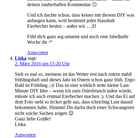
deinen zauberhaften Kommentar 🙂
Und ich dachte schon, dass keiner mit diesem DIY was
anfangen kann, weil bestimmt jeder Haushalt
Eierbecher besitzt – außer wir… ;D
Fühl dich ganz arg umarmt und noch eine fabelhafte
Woche dir :*
Antworten
Liska
sagt:
2. März 2016 um 15:20 Uhr
Sieh es mal so, meistens ist das Wetter erst nach ostern stabil
frühlingshaft und dieses Jahr ist Ostern schon ganz früh. Ergo:
Bald ist Frühling ;-)! Das ist eine wirklich nette kleine Last-
Minute DIY Idee – wenn ich zum Osterbrunch laden würde,
müsste ich auch erstmal Eierbecher machen :). Und das Ei auf
dem Foto sieht so lecker gelb aus, dass ichrichtig Lust darauf
bekommen habe. Hmmm! Du darfst doch einer Schwangeren
nicht solche Sachen zeigen 😉
Ganz liebe Grüße!
Liska
Antworten