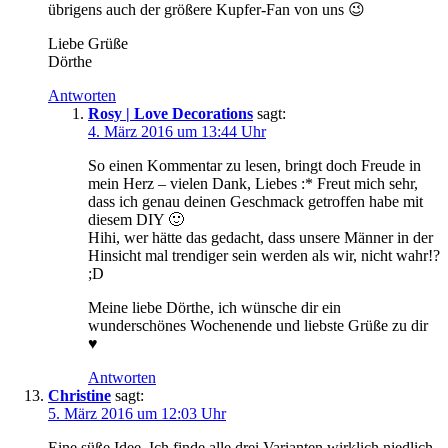
übrigens auch der größere Kupfer-Fan von uns 😉
Liebe Grüße
Dörthe
Antworten
Rosy | Love Decorations
sagt:
4. März 2016 um 13:44 Uhr
So einen Kommentar zu lesen, bringt doch Freude in
mein Herz – vielen Dank, Liebes :* Freut mich sehr,
dass ich genau deinen Geschmack getroffen habe mit
diesem DIY 🙂
Hihi, wer hätte das gedacht, dass unsere Männer in der
Hinsicht mal trendiger sein werden als wir, nicht wahr!?
;D
Meine liebe Dörthe, ich wünsche dir ein
wunderschönes Wochenende und liebste Grüße zu dir
♥
Antworten
Christine
sagt:
5. März 2016 um 12:03 Uhr
Eine süße Idee. Ich finde alle drei Varianten wirklich niedlich.