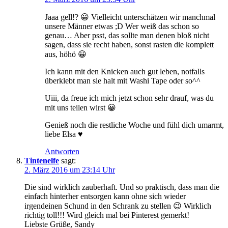
Jaaa gell!? 😀 Vielleicht unterschätzen wir manchmal
unsere Männer etwas ;D Wer weiß das schon so
genau… Aber psst, das sollte man denen bloß nicht
sagen, dass sie recht haben, sonst rasten die komplett
aus, höhö 😀
Ich kann mit den Knicken auch gut leben, notfalls
überklebt man sie halt mit Washi Tape oder so^^
Uiii, da freue ich mich jetzt schon sehr drauf, was du
mit uns teilen wirst 😀
Genieß noch die restliche Woche und fühl dich umarmt,
liebe Elsa ♥
Antworten
Tintenelfe
sagt:
2. März 2016 um 23:14 Uhr
Die sind wirklich zauberhaft. Und so praktisch, dass man die
einfach hinterher entsorgen kann ohne sich wieder
irgendeinen Schund in den Schrank zu stellen 😉 Wirklich
richtig toll!!! Wird gleich mal bei Pinterest gemerkt!
Liebste Grüße, Sandy