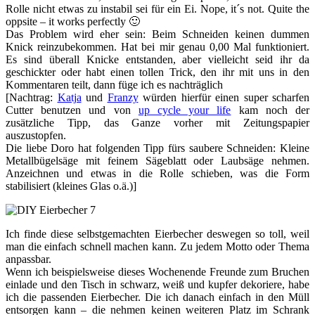
Rolle nicht etwas zu instabil sei für ein Ei. Nope, it´s not. Quite the
oppsite – it works perfectly 🙂
Das Problem wird eher sein: Beim Schneiden keinen dummen
Knick reinzubekommen. Hat bei mir genau 0,00 Mal funktioniert.
Es sind überall Knicke entstanden, aber vielleicht seid ihr da
geschickter oder habt einen tollen Trick, den ihr mit uns in den
Kommentaren teilt, dann füge ich es nachträglich
[Nachtrag:
Katja
und
Franzy
würden hierfür einen super scharfen
Cutter benutzen und von
up cycle your life
kam noch der
zusätzliche Tipp, das Ganze vorher mit Zeitungspapier
auszustopfen.
Die liebe Doro hat folgenden Tipp fürs saubere Schneiden: Kleine
Metallbügelsäge mit feinem Sägeblatt oder Laubsäge nehmen.
Anzeichnen und etwas in die Rolle schieben, was die Form
stabilisiert (kleines Glas o.ä.)]
Ich finde diese selbstgemachten Eierbecher deswegen so toll, weil
man die einfach schnell machen kann. Zu jedem Motto oder Thema
anpassbar.
Wenn ich beispielsweise dieses Wochenende Freunde zum Bruchen
einlade und den Tisch in schwarz, weiß und kupfer dekoriere, habe
ich die passenden Eierbecher. Die ich danach einfach in den Müll
entsorgen kann – die nehmen keinen weiteren Platz im Schrank