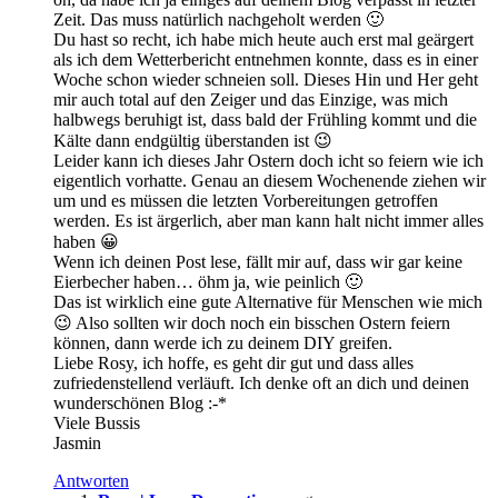
Zeit. Das muss natürlich nachgeholt werden 🙂
Du hast so recht, ich habe mich heute auch erst mal geärgert
als ich dem Wetterbericht entnehmen konnte, dass es in einer
Woche schon wieder schneien soll. Dieses Hin und Her geht
mir auch total auf den Zeiger und das Einzige, was mich
halbwegs beruhigt ist, dass bald der Frühling kommt und die
Kälte dann endgültig überstanden ist 😉
Leider kann ich dieses Jahr Ostern doch icht so feiern wie ich
eigentlich vorhatte. Genau an diesem Wochenende ziehen wir
um und es müssen die letzten Vorbereitungen getroffen
werden. Es ist ärgerlich, aber man kann halt nicht immer alles
haben 😀
Wenn ich deinen Post lese, fällt mir auf, dass wir gar keine
Eierbecher haben… öhm ja, wie peinlich 🙂
Das ist wirklich eine gute Alternative für Menschen wie mich
😉 Also sollten wir doch noch ein bisschen Ostern feiern
können, dann werde ich zu deinem DIY greifen.
Liebe Rosy, ich hoffe, es geht dir gut und dass alles
zufriedenstellend verläuft. Ich denke oft an dich und deinen
wunderschönen Blog :-*
Viele Bussis
Jasmin
Antworten