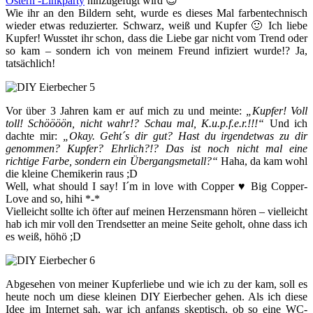
Ostern -Linkparty
hinzugefügt wird 😉
Wie ihr an den Bildern seht, wurde es dieses Mal farbentechnisch
wieder etwas reduzierter. Schwarz, weiß und Kupfer 🙂 Ich liebe
Kupfer! Wusstet ihr schon, dass die Liebe gar nicht vom Trend oder
so kam – sondern ich von meinem Freund infiziert wurde!? Ja,
tatsächlich!
Vor über 3 Jahren kam er auf mich zu und meinte:
„Kupfer! Voll
toll! Schöööön, nicht wahr!? Schau mal, K.u.p.f.e.r.!!!“
Und ich
dachte mir:
„Okay. Geht´s dir gut? Hast du irgendetwas zu dir
genommen? Kupfer? Ehrlich?!? Das ist noch nicht mal eine
richtige Farbe, sondern ein Übergangsmetall?“
Haha, da kam wohl
die kleine Chemikerin raus ;D
Well, what should I say! I´m in love with Copper ♥ Big Copper-
Love and so, hihi *-*
Vielleicht sollte ich öfter auf meinen Herzensmann hören – vielleicht
hab ich mir voll den Trendsetter an meine Seite geholt, ohne dass ich
es weiß, höhö ;D
Abgesehen von meiner Kupferliebe und wie ich zu der kam, soll es
heute noch um diese kleinen DIY Eierbecher gehen. Als ich diese
Idee im Internet sah, war ich anfangs skeptisch, ob so eine WC-