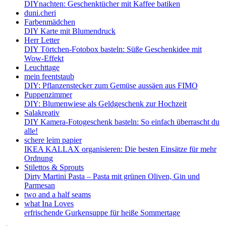
DIYnachten: Geschenktücher mit Kaffee batiken
duni.cheri
Farbenmädchen
DIY Karte mit Blumendruck
Herr Letter
DIY Törtchen-Fotobox basteln: Süße Geschenkidee mit
Wow-Effekt
Leuchttage
mein feentstaub
DIY: Pflanzenstecker zum Gemüse aussäen aus FIMO
Puppenzimmer
DIY: Blumenwiese als Geldgeschenk zur Hochzeit
Salakreativ
DIY Kamera-Fotogeschenk basteln: So einfach überrascht du
alle!
schere leim papier
IKEA KALLAX organisieren: Die besten Einsätze für mehr
Ordnung
Stilettos & Sprouts
Dirty Martini Pasta – Pasta mit grünen Oliven, Gin und
Parmesan
two and a half seams
what Ina Loves
erfrischende Gurkensuppe für heiße Sommertage