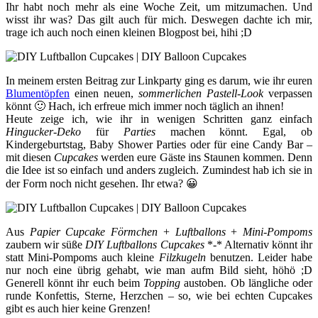
Ihr habt noch mehr als eine Woche Zeit, um mitzumachen. Und
wisst ihr was? Das gilt auch für mich. Deswegen dachte ich mir,
trage ich auch noch einen kleinen Blogpost bei, hihi ;D
In meinem ersten Beitrag zur Linkparty ging es darum, wie ihr euren
Blumentöpfen
einen neuen,
sommerlichen Pastell-Look
verpassen
könnt 🙂 Hach, ich erfreue mich immer noch täglich an ihnen!
Heute zeige ich, wie ihr in wenigen Schritten ganz einfach
Hingucker-Deko
für
Parties
machen könnt. Egal, ob
Kindergeburtstag, Baby Shower Parties oder für eine Candy Bar –
mit diesen
Cupcakes
werden eure Gäste ins Staunen kommen. Denn
die Idee ist so einfach und anders zugleich. Zumindest hab ich sie in
der Form noch nicht gesehen. Ihr etwa? 😀
Aus
Papier Cupcake Förmchen
+
Luftballons
+
Mini-Pompoms
zaubern wir süße
DIY Luftballons Cupcakes
*-* Alternativ könnt ihr
statt Mini-Pompoms auch kleine
Filzkugeln
benutzen. Leider habe
nur noch eine übrig gehabt, wie man aufm Bild sieht, höhö ;D
Generell könnt ihr euch beim
Topping
austoben. Ob längliche oder
runde Konfettis, Sterne, Herzchen – so, wie bei echten Cupcakes
gibt es auch hier keine Grenzen!