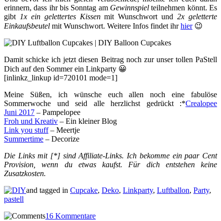
erinnern, dass ihr bis Sonntag am
Gewinnspiel
teilnehmen könnt. Es
gibt
1x ein gelettertes Kissen
mit Wunschwort und
2x geletterte
Einkaufsbeutel
mit Wunschwort. Weitere Infos findet ihr
hier
😉
Damit schicke ich jetzt diesen Beitrag noch zur unser tollen PaStell
Dich auf den Sommer ein Linkparty 😀
[inlinkz_linkup id=720101 mode=1]
Meine Süßen, ich wünsche euch allen noch eine fabulöse
Sommerwoche und seid alle herzlichst gedrückt :*
Crealopee
Juni 2017
– Pampelopee
Froh und Kreativ
– Ein kleiner Blog
Link you stuff
– Meertje
Summertime
– Decorize
Die Links mit [*] sind Affiliate-Links. Ich bekomme ein paar Cent
Provision, wenn du etwas kaufst. Für dich entstehen keine
Zusatzkosten.
and tagged in
Cupcake
,
Deko
,
Linkparty
,
Luftballon
,
Party
,
pastell
16 Kommentare