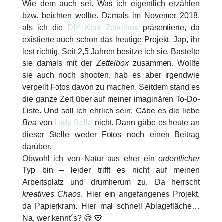
Wie dem auch sei. Was ich eigentlich erzählen
bzw. beichten wollte. Damals im Novemer 2018,
als ich die
DIY Kork Zettelbox
präsentierte, da
existierte auch schon das heutige Projekt. Jap, ihr
lest richtig. Seit 2,5 Jahren besitze ich sie. Bastelte
sie damals mit der
Zettelbox
zusammen. Wollte
sie auch noch shooten, hab es aber irgendwie
verpeilt Fotos davon zu machen. Seitdem stand es
die ganze Zeit über auf meiner imaginären To-Do-
Liste. Und soll ich ehrlich sein: Gäbe es die liebe
Bea
von
Lady Bella
nicht. Dann gäbe es heute an
dieser Stelle weder Fotos noch einen Beitrag
darüber.
Obwohl ich von Natur aus eher ein
ordentlicher
Typ bin – leider trifft es nicht auf meinen
Arbeitsplatz und drumherum zu. Da herrscht
kreatives Chaos
. Hier ein angefangenes Projekt,
da Papierkram. Hier mal schnell Ablagefläche…
Na, wer kennt´s? 😅 🙈