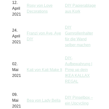
12.
Rosy von Love
DIY Papierablage
April
Decorations
aus Kork
2021
DIY
24.
Franzi von Aye, Aye
Garnrollenhalter
April
DIY
für die Wand
2021
selber machen
DIY-
02.
Aufbewahrung |
Mai
Kati von Kati Make It
Pimp up dein
2021
IKEA KALLAX
REGAL
09.
DIY Pinselbox –
Mai
Bea von Lady Bella
ein Upcycling
2021