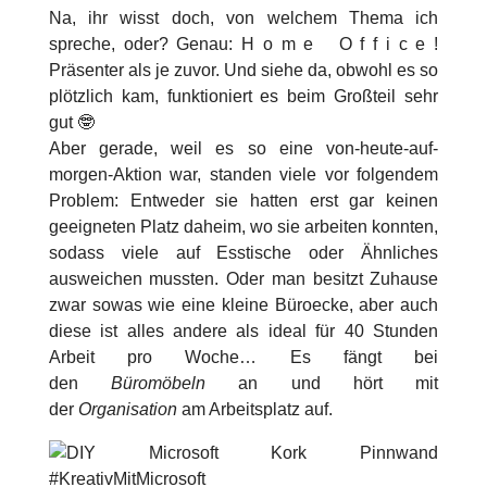
Na, ihr wisst doch, von welchem Thema ich
spreche, oder? Genau: H o m e O f f i c e !
Präsenter als je zuvor. Und siehe da, obwohl es so
plötzlich kam, funktioniert es beim Großteil sehr
gut 🤓
Aber gerade, weil es so eine von-heute-auf-
morgen-Aktion war, standen viele vor folgendem
Problem: Entweder sie hatten erst gar keinen
geeigneten Platz daheim, wo sie arbeiten konnten,
sodass viele auf Esstische oder Ähnliches
ausweichen mussten. Oder man besitzt Zuhause
zwar sowas wie eine kleine Büroecke, aber auch
diese ist alles andere als ideal für 40 Stunden
Arbeit pro Woche… Es fängt bei
den
Büromöbeln
an und hört mit
der
Organisation
am Arbeitsplatz auf.