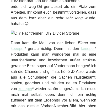
kurz-hier-drauf-ab-und-räum-es-nachher-
ordentlich-weg-Ort gemausert als ein Platz zum
Arbeiten. Ihr könnt euch bestimmt vorstellen, dass
aus dem
kurz
eher ein
sehr sehr lang
wurde,
hahaha 😀
Dann kam die Mail von der lieben
Elena
von
keeeper
* genau richtig. Denn mit den
keeeper
*
Produkten kann man wunderbar mal so eine
unaufgeräumte und inzwischen außer struktur-
geratene Ecke super auf Vordermann bringen! Ich
sah die Chance und griff zu, höhö ;D Also, wurde
aus alle Schubladen die Sachen rausgekramt,
sortiert, geordnet und mit den neuen Produkten
von
keeeper
* wieder schön eingeräumt. Ich muss
mich mal selbst loben, denn ich bin richtig
zufrieden mit dem Ergebnis! Vor allem, wenn ich
mir das direkte Vorher-Nachher-Bild hier oben