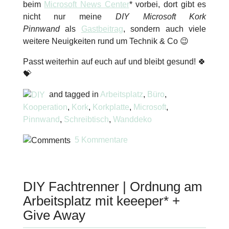
beim
Microsoft News Center
* vorbei, dort gibt es
nicht nur meine
DIY Microsoft Kork
Pinnwand
als
Gastbeitrag
, sondern auch viele
weitere Neuigkeiten rund um Technik & Co 😉
Passt weiterhin auf euch auf und bleibt gesund! 🍀
💝
and tagged in
Arbeitsplatz
,
Büro
,
Kooperation
,
Kork
,
Korkplatte
,
Microsoft
,
Pinnwand
,
Schreibtisch
,
Wanddeko
5 Kommentare
DIY Fachtrenner | Ordnung am
Arbeitsplatz mit keeeper* +
Give Away