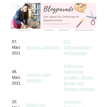
07.
DIY-
März
Bea von Lady Bella
Ordnungsboxen
2021
mit Pinnwand
Ordnung im
08.
Nähzimmer
Lisa von Lalilly
März
schaffen – Borten,
Herzilein
2021
Bänder und
Kordeln verstauen
20.
Upcycling
Saskia von