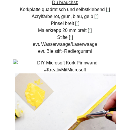
Du brauchst:
Korkplatte quadratisch und selbstklebend [
*
]
Acrylfarbe rot, grün, blau, gelb [
*
]
Pinsel breit [
*
]
Malerkrepp 20 mm breit [
*
]
Stifte [
*
]
evt. Wasserwaage/Laserwaage
evt. Bleistift+Radiergummi