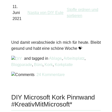
11.
Stoffe ordnen und
Juni
Nastja von DIY Eule
sortieren
2021
Und damit verabschiede ich mich für heute. Bleibt
gesund und habt eine schöne Woche 💝
and tagged in
Ablage
,
Arbeitsplatz
,
Blogparade
,
Büro
,
Kork
,
Korkplatte
24 Kommentare
DIY Microsoft Kork Pinnwand
#KreativMitMicrosoft*