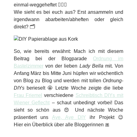
einmal-weggeheftet 💁🏻‍♀️
Wie sieht es bei euch aus? Erst ansammeln und
irgendwann abarbeiten/abheften oder gleich
direkt? 🗂
So, wie bereits erwähnt: Mach ich mit diesem
Beitrag bei der Blogparade
Ordnung im
Bastelzimmer
von der lieben
Lady Bella
mit. Von
Anfang März bis Mitte Juni hüpfen wir wöchentlich
von Blog zu Blog und werden mit tollen
Ordnung-
DIYs
berieselt 🤩 Letzte Woche zeigte die liebe
Frau Friemel
verschiedene
Schreibtisch DIYs mit
Wiener Geflecht
– schaut unbedingt vorbei! Das
sieht so schön aus 😍 Und nächste Woche
präsentiert uns
Aye, Aye DIY
ihr Projekt 😉
Hier ein Überblick über alle Bloggerinnen 🎀