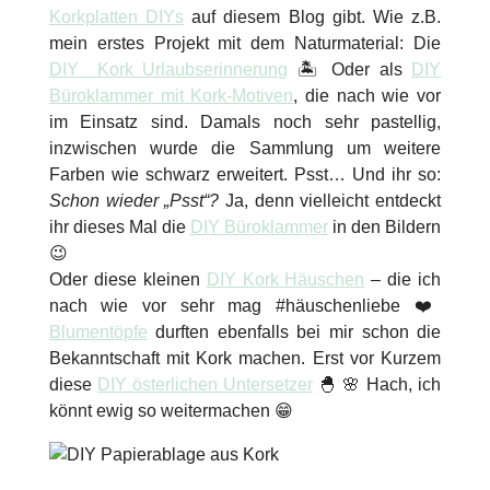
Korkplatten DIYs
auf diesem Blog gibt. Wie z.B.
mein erstes Projekt mit dem Naturmaterial: Die
DIY Kork Urlaubserinnerung
🏝 Oder als
DIY
Büroklammer mit Kork-Motiven
, die nach wie vor
im Einsatz sind. Damals noch sehr pastellig,
inzwischen wurde die Sammlung um weitere
Farben wie schwarz erweitert. Psst… Und ihr so:
Schon wieder „Psst“?
Ja, denn vielleicht entdeckt
ihr dieses Mal die
DIY Büroklammer
in den Bildern
😉
Oder diese kleinen
DIY Kork Häuschen
– die ich
nach wie vor sehr mag #häuschenliebe ❤️
Blumentöpfe
durften ebenfalls bei mir schon die
Bekanntschaft mit Kork machen. Erst vor Kurzem
diese
DIY österlichen Untersetzer
🐣 🌸 Hach, ich
könnt ewig so weitermachen 😁