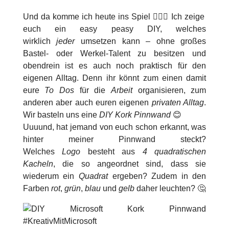
Und da komme ich heute ins Spiel 🙋🏻‍♀️ Ich zeige
euch ein easy peasy DIY, welches
wirklich
jeder
umsetzen kann – ohne großes
Bastel- oder Werkel-Talent zu besitzen und
obendrein ist es auch noch praktisch für den
eigenen Alltag. Denn ihr könnt zum einen damit
eure
To Dos
für die
Arbeit
organisieren, zum
anderen aber auch euren eigenen
privaten Alltag
.
Wir basteln uns eine
DIY Kork Pinnwand
😊
Uuuund, hat jemand von euch schon erkannt, was
hinter meiner Pinnwand steckt?
Welches
Logo
besteht aus
4 quadratischen
Kacheln
, die so angeordnet sind, dass sie
wiederum ein
Quadrat
ergeben? Zudem in den
Farben
rot
,
grün
,
blau
und
gelb
daher leuchten? 🤔