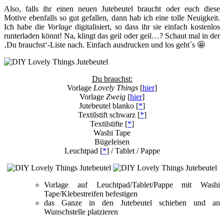
Also, falls ihr einen neuen Jutebeutel braucht oder euch diese
Motive ebenfalls so gut gefallen, dann hab ich eine tolle Neuigkeit.
Ich habe die
Vorlage
digitalisiert, so dass ihr sie einfach kostenlos
runterladen könnt! Na, klingt das geil oder geil…? Schaut mal in der
‚Du brauchst‘-Liste nach. Einfach ausdrucken und los geht´s 🤩
Du brauchst:
Vorlage
Lovely Things
[
hier
]
Vorlage
Zweig
[
hier
]
Jutebeutel blanko [
*
]
Textilstift schwarz [
*
]
Textilstifte [
*
]
Washi Tape
Bügeleisen
Leuchtpad [
*
] / Tablet / Pappe
Vorlage auf Leuchtpad/Tablet/Pappe mit Washi
Tape/Klebestreifen befestigen
das Ganze in den Jutebeutel schieben und an
Wunschstelle platzieren