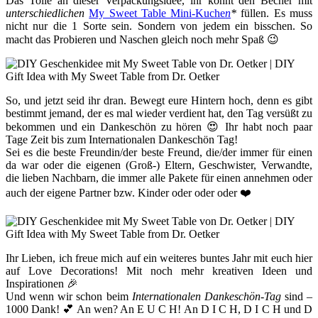
Das Tolle an dieser Verpackungsidee, ihr könnt den Becher mit
unterschiedlichen
My Sweet Table Mini-Kuche
n
*
füllen. Es muss
nicht nur die 1 Sorte sein. Sondern von jedem ein bisschen. So
macht das Probieren und Naschen gleich noch mehr Spaß 😉
So, und jetzt seid ihr dran. Bewegt eure Hintern hoch, denn es gibt
bestimmt jemand, der es mal wieder verdient hat, den Tag versüßt zu
bekommen und ein Dankeschön zu hören 😍 Ihr habt noch paar
Tage Zeit bis zum Internationalen Dankeschön Tag!
Sei es die beste Freundin/der beste Freund, die/der immer für einen
da war oder die eigenen (Groß-) Eltern, Geschwister, Verwandte,
die lieben Nachbarn, die immer alle Pakete für einen annehmen oder
auch der eigene Partner bzw. Kinder oder oder oder ❤️
Ihr Lieben, ich freue mich auf ein weiteres buntes Jahr mit euch hier
auf Love Decorations! Mit noch mehr kreativen Ideen und
Inspirationen 🎉
Und wenn wir schon beim
Internationalen Dankeschön-Tag
sind –
1000 Dank! 💕 An wen? An E U C H! An D I C H, D I C H und D