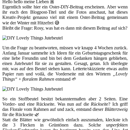
Hello hello meine Lieben 🎀
Eigentlich sollte hier ein Oster-DIY-Beitrag erscheinen. Aber wenn
ihr euch den Blogpost-Titel und die Fotos anschaut, hat dieses
Kreativ-Projekt genauso viel mit einem Oster-Beitrag gemeinsam
wie der Winter mit Hitzefrei
😅
Bleibt die Frage: Rosy, was hat es dann mit diesem Beitrag auf sich?
Um die Frage zu beantworten, müssen wir knapp 4 Wochen zurück.
Anfang Januar sammelte ich Ideen für ein Geburtstagsgeschenk für
eine liebe Freundin und bin bei dem Gedanken hängen geblieben,
einen
Jutebeutel
für sie zu gestalten. Gesagt, getan. Ich überlegte
mir, was auf den Beutel stehen kann. Letterte/skizzierte etwas aufm
Papier rum und voilà, die Vorderseite mit den Wörtern
„Lovely
Things“
+
floralem Rahmen
entstand 🌱
So ein Stoffbeutel besitzt bekanntermaßen aber 2 Seiten. Eine
Vorder- und eine Rückseite. Was nun auf die
Rückseite
? Ich griff
das Florale vom Rahmen auf und zack, entstand dieser
Blätterzweig
für die Rückseite 🌿
Statt die Blätter wie gewöhnlich einfach auszumalen, kleckste ich
die 3 Flecken in Grüntönen dazu. Solche
unperfekten