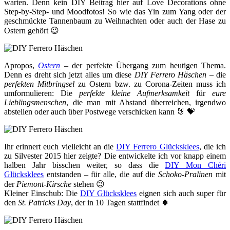
warten. Denn kein DIY Beitrag hier auf Love Decorations ohne
Step-by-Step- und Moodfotos! So wie das Yin zum Yang oder der
geschmückte Tannenbaum zu Weihnachten oder auch der Hase zu
Ostern gehört 😉
Apropos,
Ostern
– der perfekte Übergang zum heutigen Thema.
Denn es dreht sich jetzt alles um diese
DIY Ferrero Häschen
– die
perfekten Mitbringsel
zu Ostern bzw. zu Corona-Zeiten muss ich
umformulieren: Die
perfekte kleine Aufmerksamkeit
für
eure
Lieblingsmenschen
, die man mit Abstand überreichen, irgendwo
abstellen oder auch über Postwege verschicken kann 🐰 💝
Ihr erinnert euch vielleicht an die
DIY Ferrero Glücksklees
, die ich
zu Silvester 2015 hier zeigte? Die entwickelte ich vor knapp einem
halben Jahr bisschen weiter, so dass die
DIY Mon Chéri
Glücksklees
entstanden – für alle, die auf die
Schoko-Pralinen
mit
der
Piemont-Kirsche
stehen 😉
Kleiner Einschub: Die
DIY Glücksklees
eignen sich auch super für
den
St. Patricks Day
, der in 10 Tagen stattfindet 🍀