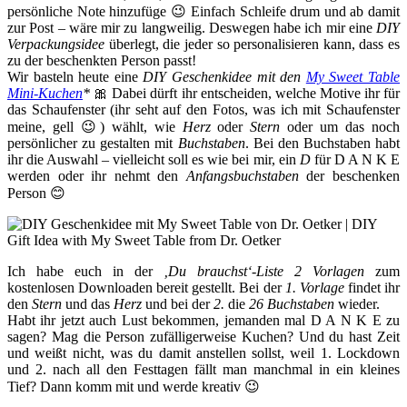
persönliche Note hinzufüge 😉 Einfach Schleife drum und ab damit
zur Post – wäre mir zu langweilig. Deswegen habe ich mir eine
DIY
Verpackungsidee
überlegt, die jeder so personalisieren kann, dass es
zu der beschenkten Person passt!
Wir basteln heute eine
DIY Geschenkidee mit den
My Sweet Table
Mini-Kuchen
*
🎀 Dabei dürft ihr entscheiden, welche Motive ihr für
das Schaufenster (ihr seht auf den Fotos, was ich mit Schaufenster
meine, gell 😉) wählt, wie
Herz
oder
Stern
oder um das noch
persönlicher zu gestalten mit
Buchstaben
. Bei den Buchstaben habt
ihr die Auswahl – vielleicht soll es wie bei mir, ein
D
für D A N K E
werden oder ihr nehmt den
Anfangsbuchstaben
der beschenken
Person 😊
Ich habe euch in der
‚Du brauchst‘-Liste
2 Vorlagen
zum
kostenlosen Downloaden bereit gestellt. Bei der
1. Vorlage
findet ihr
den
Stern
und das
Herz
und bei der
2.
die
26 Buchstaben
wieder.
Habt ihr jetzt auch Lust bekommen, jemanden mal D A N K E zu
sagen? Mag die Person zufälligerweise Kuchen? Und du hast Zeit
und weißt nicht, was du damit anstellen sollst, weil 1. Lockdown
und 2. nach all den Festtagen fällt man manchmal in ein kleines
Tief? Dann komm mit und werde kreativ 😉