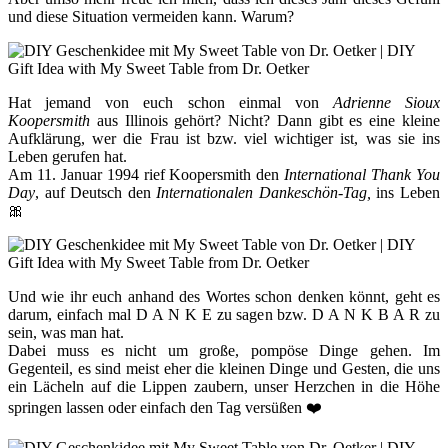
und diese Situation vermeiden kann. Warum?
Hat jemand von euch schon einmal von
Adrienne Sioux
Koopersmith
aus Illinois gehört? Nicht? Dann gibt es eine kleine
Aufklärung, wer die Frau ist bzw. viel wichtiger ist, was sie ins
Leben gerufen hat.
Am 11. Januar 1994 rief Koopersmith den
International Thank You
Day
, auf Deutsch den
Internationalen Dankeschön-Tag,
ins Leben
🎀
Und wie ihr euch anhand des Wortes schon denken könnt, geht es
darum, einfach mal D A N K E zu sagen bzw. D A N K B A R zu
sein, was man hat.
Dabei muss es nicht um große, pompöse Dinge gehen. Im
Gegenteil, es sind meist eher die kleinen Dinge und Gesten, die uns
ein Lächeln auf die Lippen zaubern, unser Herzchen in die Höhe
springen lassen oder einfach den Tag versüßen ❤️