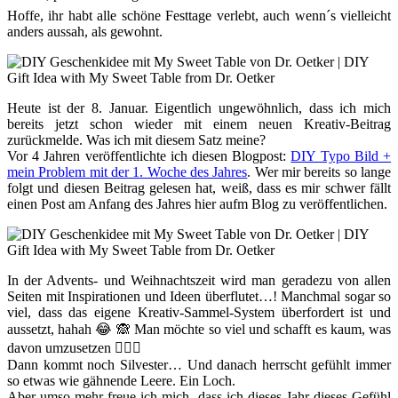
Hoffe, ihr habt alle schöne Festtage verlebt, auch wenn´s vielleicht
anders aussah, als gewohnt.
Heute ist der 8. Januar. Eigentlich ungewöhnlich, dass ich mich
bereits jetzt schon wieder mit einem neuen Kreativ-Beitrag
zurückmelde. Was ich mit diesem Satz meine?
Vor 4 Jahren veröffentlichte ich diesen Blogpost:
DIY Typo Bild +
mein Problem mit der 1. Woche des Jahres
. Wer mir bereits so lange
folgt und diesen Beitrag gelesen hat, weiß, dass es mir schwer fällt
einen Post am Anfang des Jahres hier aufm Blog zu veröffentlichen.
In der Advents- und Weihnachtszeit wird man geradezu von allen
Seiten mit Inspirationen und Ideen überflutet…! Manchmal sogar so
viel, dass das eigene Kreativ-Sammel-System überfordert ist und
aussetzt, hahah 😂 🙈 Man möchte so viel und schafft es kaum, was
davon umzusetzen 🤷🏻‍♀️
Dann kommt noch Silvester… Und danach herrscht gefühlt immer
so etwas wie gähnende Leere. Ein Loch.
Aber umso mehr freue ich mich, dass ich dieses Jahr dieses Gefühl