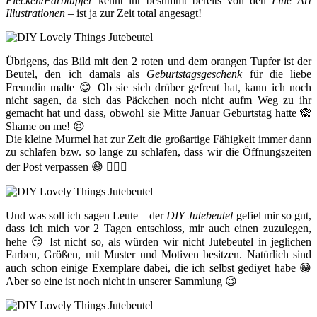
Flecken/Farbtupfer
kennt ihr bestimmt bereits von den
Line Art
Illustrationen
– ist ja zur Zeit total angesagt!
Übrigens, das Bild mit den 2 roten und dem orangen Tupfer ist der
Beutel, den ich damals als
Geburtstagsgeschenk
für die liebe
Freundin malte 😊 Ob sie sich drüber gefreut hat, kann ich noch
nicht sagen, da sich das Päckchen noch nicht aufm Weg zu ihr
gemacht hat und dass, obwohl sie Mitte Januar Geburtstag hatte 🙈
Shame on me! 😣
Die kleine Murmel hat zur Zeit die großartige Fähigkeit immer dann
zu schlafen bzw. so lange zu schlafen, dass wir die Öffnungszeiten
der Post verpassen 😅 🤷🏻‍♀️
Und was soll ich sagen Leute – der
DIY Jutebeutel
gefiel mir so gut,
dass ich mich vor 2 Tagen entschloss, mir auch einen zuzulegen,
hehe 😏 Ist nicht so, als würden wir nicht Jutebeutel in jeglichen
Farben, Größen, mit Muster und Motiven besitzen. Natürlich sind
auch schon einige Exemplare dabei, die ich selbst gediyet habe 😁
Aber so eine ist noch nicht in unserer Sammlung 😉