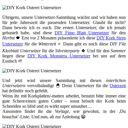
Übrigens, unsere Untersetzer-Sammlung wächst und wir haben nun
für jede Jahreszeit die passenden Untersetzer. Glaubt ihr nicht?
Dann beweis ich es euch. Die ersten Untersetzer, die ich jemals
gebastelt habe, sind diese
DIY Fimo Blatt Untersetzer
für den
Herbst
🍁 Erst vor 2 Monaten präsentierte ich diese
DIY Kork Stern
Untersetzer
für die
Winterzeit
⭐️ Dann gibt es noch diese
DIY Filz
Kleeblatt Untersetzer
für die
Silvesterparty
🍀 Und für den
Sommer
liegen diese
DIY Kork Monstera Untersetzer
bei uns auf dem
Esstisch 🌱
Und jetzt wird unsere Sammlung mit diesen
österlichen
Untersetzern
vervollständigt 🐣 Denn Untersetzer für die
Osterzeit
hat definitiv noch gefehlt.
Wenn ihr mit Korkplatten/-matten arbeitet, benutzt bitte immer eine
gute Schere/einen guten Cutter – sonst bröselt der Kork beim
Schneiden so blöd und es wirkt super unsauber…
Ansonsten findet ihr die
Vorlage
, wie gewohnt, in der ‚Du
brauchst‘-Liste. Und nun, ab zur Anleitung 😁