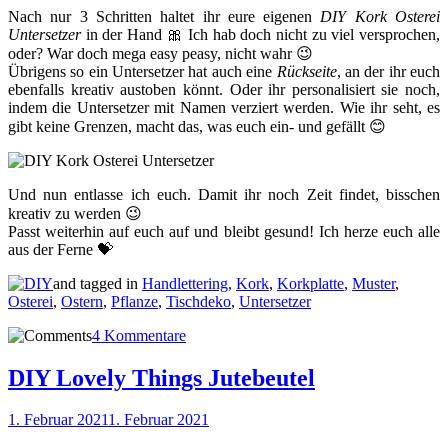
Nach nur 3 Schritten haltet ihr eure eigenen
DIY Kork Osterei
Untersetzer
in der Hand 🎀 Ich hab doch nicht zu viel versprochen,
oder? War doch mega easy peasy, nicht wahr 😉
Übrigens so ein Untersetzer hat auch eine
Rückseite
, an der ihr euch
ebenfalls kreativ austoben könnt. Oder ihr personalisiert sie noch,
indem die Untersetzer mit Namen verziert werden. Wie ihr seht, es
gibt keine Grenzen, macht das, was euch ein- und gefällt 😊
Und nun entlasse ich euch. Damit ihr noch Zeit findet, bisschen
kreativ zu werden 😉
Passt weiterhin auf euch auf und bleibt gesund! Ich herze euch alle
aus der Ferne 💝
and tagged in
Handlettering
,
Kork
,
Korkplatte
,
Muster
,
Osterei
,
Ostern
,
Pflanze
,
Tischdeko
,
Untersetzer
4 Kommentare
DIY Lovely Things Jutebeutel
1. Februar 2021
1. Februar 2021