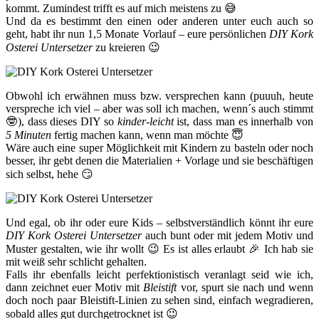
kommt. Zumindest trifft es auf mich meistens zu 😅
Und da es bestimmt den einen oder anderen unter euch auch so
geht, habt ihr nun 1,5 Monate Vorlauf – eure persönlichen
DIY Kork
Osterei Untersetzer
zu kreieren 😉
Obwohl ich erwähnen muss bzw. versprechen kann (puuuh, heute
verspreche ich viel – aber was soll ich machen, wenn´s auch stimmt
🤓), dass dieses DIY so
kinder-leicht
ist, dass man es innerhalb von
5 Minuten
fertig machen kann, wenn man möchte 😇
Wäre auch eine super Möglichkeit mit Kindern zu basteln oder noch
besser, ihr gebt denen die Materialien + Vorlage und sie beschäftigen
sich selbst, hehe 😏
Und egal, ob ihr oder eure Kids – selbstverständlich könnt ihr eure
DIY Kork Osterei Untersetzer
auch bunt oder mit jedem Motiv und
Muster gestalten, wie ihr wollt 😉 Es ist alles erlaubt 🎉 Ich hab sie
mit weiß sehr schlicht gehalten.
Falls ihr ebenfalls leicht perfektionistisch veranlagt seid wie ich,
dann zeichnet euer Motiv mit
Bleistift
vor, spurt sie nach und wenn
doch noch paar Bleistift-Linien zu sehen sind, einfach wegradieren,
sobald alles gut durchgetrocknet ist 😉