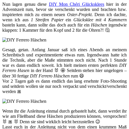
Nun lagen genau diese
DIY Mon Chéri Glücksklees
hier in der
Adventszeit rum, bevor sie verschenkt wurden und brachten bzw.
inspirierten mich zu einem neuen
Oster-Projekt
. Denn ich dachte,
wenn ich aus
1 Streifen Papier
ein
Glücksklee mit 4 Kammern
basteln kann, dann sollte das doch auch für ein
Häschen
irgendwie
klappen: 1 Kammer für den Kopf und 2 für die Ohren?! 🤔
Gesagt, getan. Anfang Januar saß ich eines Abends an meinem
Schreibtisch und experimentierte etwas rum. Irgendwann hatte ich
die Technik, aber die Maße stimmten noch nicht. Nach 1 Stunde
war es dann endlich soweit. Ich hielt meinen ersten perfekten
DIY
Ferrero Hasen
in der Hand 🐰 🤩 Seitdem stehen hier ungelogen –
über 30 fertige
DIY Ferrero Häschen
rum 😄
Vor 2 Tagen gab es dann endlich das lang ersehnte Foto-Shooting
und seitdem wollen sie nur noch verpackt und verschickt/verschenkt
werden 🎀
Wenn ihr die Anleitung einmal durch gebastelt habt, dann werdet ihr
wie am Fließband diese Häschen produzieren können, versprochen!
🐰 🎀 🐰 Denn sie sind wirklich leicht herzustellen 😉
Lasst euch in der Anleitung nicht von dem einen krummen Maß