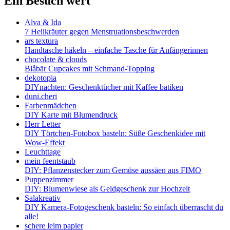
Ein Besuch wert
Alva & Ida
7 Heilkräuter gegen Menstruationsbeschwerden
ars textura
Handtasche häkeln – einfache Tasche für Anfängerinnen
chocolate & clouds
Blåbär Cupcakes mit Schmand-Topping
dekotopia
DIYnachten: Geschenktücher mit Kaffee batiken
duni.cheri
Farbenmädchen
DIY Karte mit Blumendruck
Herr Letter
DIY Törtchen-Fotobox basteln: Süße Geschenkidee mit
Wow-Effekt
Leuchttage
mein feentstaub
DIY: Pflanzenstecker zum Gemüse aussäen aus FIMO
Puppenzimmer
DIY: Blumenwiese als Geldgeschenk zur Hochzeit
Salakreativ
DIY Kamera-Fotogeschenk basteln: So einfach überrascht du
alle!
schere leim papier