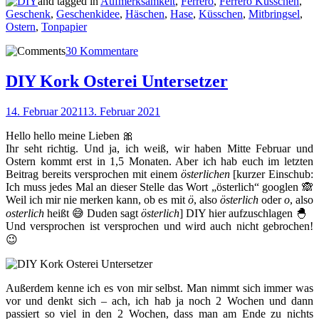
and tagged in
Aufmerksamkeit
,
Ferrero
,
Ferrero Küsschen
,
Geschenk
,
Geschenkidee
,
Häschen
,
Hase
,
Küsschen
,
Mitbringsel
,
Ostern
,
Tonpapier
30 Kommentare
DIY Kork Osterei Untersetzer
14. Februar 2021
13. Februar 2021
Hello hello meine Lieben 🎀
Ihr seht richtig. Und ja, ich weiß, wir haben Mitte Februar und
Ostern kommt erst in 1,5 Monaten. Aber ich hab euch im letzten
Beitrag bereits versprochen mit einem
österlichen
[kurzer Einschub:
Ich muss jedes Mal an dieser Stelle das Wort „österlich“ googlen 🙈
Weil ich mir nie merken kann, ob es mit
ö
, also
österlich
oder
o
, also
osterlich
heißt 😅 Duden sagt
österlich
] DIY hier aufzuschlagen 🐣
Und versprochen ist versprochen und wird auch nicht gebrochen!
😉
Außerdem kenne ich es von mir selbst. Man nimmt sich immer was
vor und denkt sich – ach, ich hab ja noch 2 Wochen und dann
passiert so viel in den 2 Wochen, dass man am Ende zu nichts