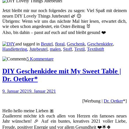
Jetzt bleibt mir nur noch folgendes zu sagen: Viel Spaß mit deinem
neuen DIY Lovely Things Jutebeutel 🌿 😊
Übrigens: Wenn wir uns das nächste Mal hier lesen, erwartet dich,
wie oben schon angedeutet, ein Oster-Beitrag 🐰
Also, bis dahin – passt auf euch auf und bleibt gesund ❤️
and tagged in
Beutel
,
floral
,
Geschenk
,
Geschenkidee
,
Handlettering
,
Jutebeutel
,
malen
,
Stoff
,
Textil
,
Textilstift
5 Kommentare
DIY Geschenkidee mit My Sweet Table |
Dr. Oetker*
9. Januar 2021
9. Januar 2021
[Werbung |
Dr. Oetker
*]
Hello hello meine Lieben 🎀
Zuallererst möchte ich euch allen von Herzen ein famoses neues
Jahr wünschen! 🎉 Auf ein buntes, kreatives 2021 voller Liebe,
Freude, positiver Energie und vor allem Gesundheit ❤️🌟🍀