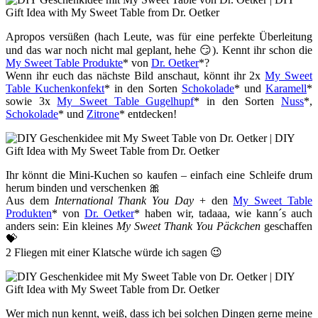
Apropos versüßen (hach Leute, was für eine perfekte Überleitung
und das war noch nicht mal geplant, hehe 😏). Kennt ihr schon die
My Sweet Table Produkte
* von
Dr. Oetker
*?
Wenn ihr euch das nächste Bild anschaut, könnt ihr 2x
My Sweet
Table Kuchenkonfekt
* in den Sorten
Schokolade
* und
Karamell
*
sowie 3x
My Sweet Table Gugelhupf
* in den Sorten
Nuss
*,
Schokolade
* und
Zitrone
* entdecken!
Ihr könnt die Mini-Kuchen so kaufen – einfach eine Schleife drum
herum binden und verschenken 🎀
Aus dem
International Thank You Day
+ den
My Sweet Table
Produkten
* von
Dr. Oetker
* haben wir, tadaaa, wie kann´s auch
anders sein: Ein kleines
My Sweet Thank You Päckchen
geschaffen
💝
2 Fliegen mit einer Klatsche würde ich sagen 😉
Wer mich nun kennt, weiß, dass ich bei solchen Dingen gerne meine