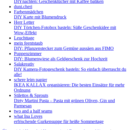
DIYnachten: Geschenktücher mit Kaffee batiken
duni.cheri
Farbenmädchen
DIY Karte mit Blumendruck
Herr Letter
DIY Törtchen-Fotobox basteln: Süße Geschenkidee mit
Wow-Effekt
Leuchttage
mein feentstaub
DIY: Pflanzenstecker zum Gemüse aussäen aus FIMO
Puppenzimmer
DIY: Blumenwiese als Geldgeschenk zur Hochzeit
Salakreativ
DIY Kamera-Fotogeschenk basteln: So einfach überrascht du
alle!
schere leim papier
IKEA KALLAX organisieren: Die besten Einsätze für mehr
Ordnung
Stilettos & Sprouts
Dirty Martini Pasta – Pasta mit grünen Oliven, Gin und
Parmesan
two and a half seams
what Ina Loves
erfrischende Gurkensuppe für heiße Sommertage