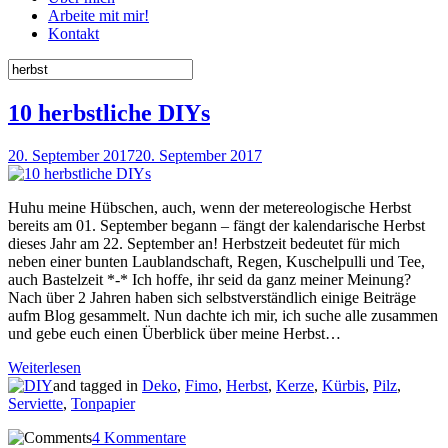
Arbeite mit mir!
Kontakt
10 herbstliche DIYs
20. September 2017
20. September 2017
Huhu meine Hübschen, auch, wenn der metereologische Herbst
bereits am 01. September begann – fängt der kalendarische Herbst
dieses Jahr am 22. September an! Herbstzeit bedeutet für mich
neben einer bunten Laublandschaft, Regen, Kuschelpulli und Tee,
auch Bastelzeit *-* Ich hoffe, ihr seid da ganz meiner Meinung?
Nach über 2 Jahren haben sich selbstverständlich einige Beiträge
aufm Blog gesammelt. Nun dachte ich mir, ich suche alle zusammen
und gebe euch einen Überblick über meine Herbst…
Weiterlesen
and tagged in
Deko
,
Fimo
,
Herbst
,
Kerze
,
Kürbis
,
Pilz
,
Serviette
,
Tonpapier
4 Kommentare