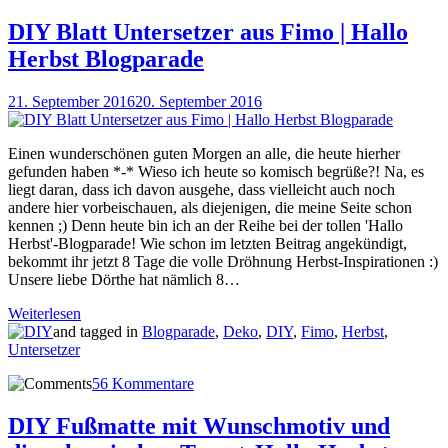
DIY Blatt Untersetzer aus Fimo | Hallo
Herbst Blogparade
21. September 2016
20. September 2016
Einen wunderschönen guten Morgen an alle, die heute hierher
gefunden haben *-* Wieso ich heute so komisch begrüße?! Na, es
liegt daran, dass ich davon ausgehe, dass vielleicht auch noch
andere hier vorbeischauen, als diejenigen, die meine Seite schon
kennen ;) Denn heute bin ich an der Reihe bei der tollen 'Hallo
Herbst'-Blogparade! Wie schon im letzten Beitrag angekündigt,
bekommt ihr jetzt 8 Tage die volle Dröhnung Herbst-Inspirationen :)
Unsere liebe Dörthe hat nämlich 8…
Weiterlesen
and tagged in
Blogparade
,
Deko
,
DIY
,
Fimo
,
Herbst
,
Untersetzer
56 Kommentare
DIY Fußmatte mit Wunschmotiv und