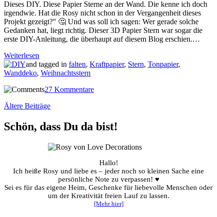
Dieses DIY. Diese Papier Sterne an der Wand. Die kenne ich doch
irgendwie. Hat die Rosy nicht schon in der Vergangenheit dieses
Projekt gezeigt?" 🤔 Und was soll ich sagen: Wer gerade solche
Gedanken hat, liegt richtig. Dieser 3D Papier Stern war sogar die
erste DIY-Anleitung, die überhaupt auf diesem Blog erschien.…
Weiterlesen
and tagged in
falten
,
Kraftpapier
,
Stern
,
Tonpapier
,
Wanddeko
,
Weihnachtsstern
27 Kommentare
Beitragsnavigation
Ältere Beiträge
Schön, dass Du da bist!
Hallo!
Ich heiße Rosy und liebe es – jeder noch so kleinen Sache eine
persönliche Note zu verpassen! ♥
Sei es für das eigene Heim, Geschenke für liebevolle Menschen oder
um der Kreativität freien Lauf zu lassen.
[Mehr hier]