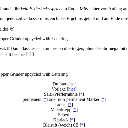
braucht ihr
kein
Fixierlack
/-spray
am Ende. Müsst aber von Anfang an sau
könnt jederzeit verbessern bis euch das Ergebnis gefällt und am Ende m
beides 😉
besitzt! Damit lässt es sich am besten übertragen, ohne das ihr mega m
stift besitze 🤷🏻‍♀️
Du brauchst:
Vorlage [
hier
]
Salz-/Pfeffermühle [
*
]
permanent [
*
] oder non-permanent Marker [
*
]
Lineal [
*
]
Malerkrepp [
*
]
Schere
Klarlack [
*
]
Bleistift (weich) 8B [
*
]