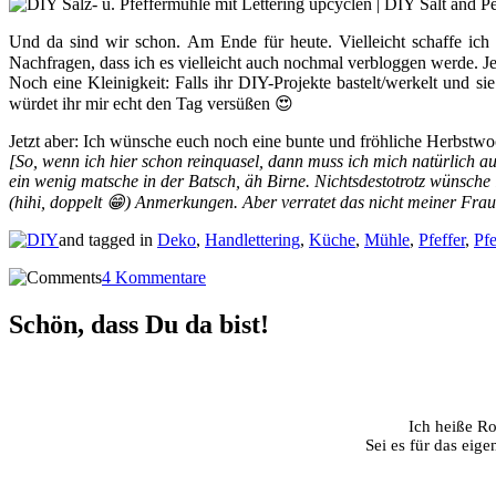
Und da sind wir schon. Am Ende für heute. Vielleicht schaffe ic
Nachfragen, dass ich es vielleicht auch nochmal verbloggen werde. 
Noch eine Kleinigkeit: Falls ihr DIY-Projekte bastelt/werkelt und si
würdet ihr mir echt den Tag versüßen 😍
Jetzt aber: Ich wünsche euch noch eine bunte und fröhliche Herbstwo
[So, wenn ich hier schon reinquasel, dann muss ich mich natürlich au
ein wenig matsche in der Batsch, äh Birne. Nichtsdestotrotz wünsche 
(hihi, doppelt 😁) Anmerkungen. Aber verratet das nicht meiner Frau
and tagged in
Deko
,
Handlettering
,
Küche
,
Mühle
,
Pfeffer
,
Pf
4 Kommentare
Schön, dass Du da bist!
Ich heiße Ro
Sei es für das eig