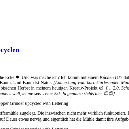
pcyclen
ie Ecke 🍁 Und was mache ich? Ich komm mit einem
Küchen DIY
dah
t Baum. Und Baum ist Natur.
[Anmerkung vom korrekturlesenden Mann
 bisschen Herbst in meinem heutigen Kreativ-Projekt 😋
[… 2.0, Scha
ine… well, let me see… eine 2.0. Ja genauso stehts hier 😉😋]
feffermühle zugelegt. Die inzwischen nicht mehr wirklich funktioniert.
auf Dauer etwas nervig und eigentlich hat die Mühle damit ihre Aufgab