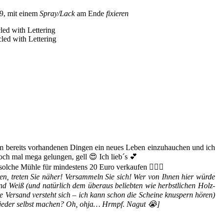
 9, mit einem
Spray/Lack
am Ende
fixieren
um bereits vorhandenen Dingen ein neues Leben einzuhauchen und ich
och mal mega gelungen, gell 😍 Ich lieb´s 💕
olche Mühle für mindestens 20 Euro verkaufen 🤷🏻‍♀️
 treten Sie näher! Versammeln Sie sich! Wer von Ihnen hier würde
d Weiß (und natürlich dem überaus beliebten wie herbstlichen Holz-
e Versand versteht sich – ich kann schon die Scheine knuspern hören)
h jeder selbst machen? Oh, ohja… Hrmpf. Nagut 😭]