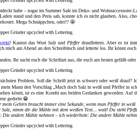
l entdeckt habe – sogar im Summer Sale im Deko- und Wohnaccessoire-
m Laden stand und den Preis sah, konnte ich es nicht glauben. Also, che
gekostet. Mega Schnäppchen, oder!? 🤩
ojekt
! Kannst das Wort
Salz
und
Pfeffer
drauflettern. Aber es ist im
ich mich am Abend an den Schreibtisch und letterte los. Ihr könnt euch
anden. Ihr sucht euch die Schriftart aus, die euch am besten gefällt od
ächsten Problem. Soll die Schrift jetzt in
schwarz
oder
weiß
drauf? Ic
e mein Mann den Vorschlag „Mach doch Salz in weiß und Pfeffer in sc
hr sehen könnt, ist es eine Kombi aus beiden Gedanken geworden. Auf d
orne gedreht 😁
 Nur mein Gehirn braucht immer eine Sekunde, wenn man Pfeffer in weiß
mehr Salz, nimm dir die Mühle mit dem weißen Text… wait! Da steht 
e andere Mühle nehmen – ich wiederhole: Die andere Mühle nehm