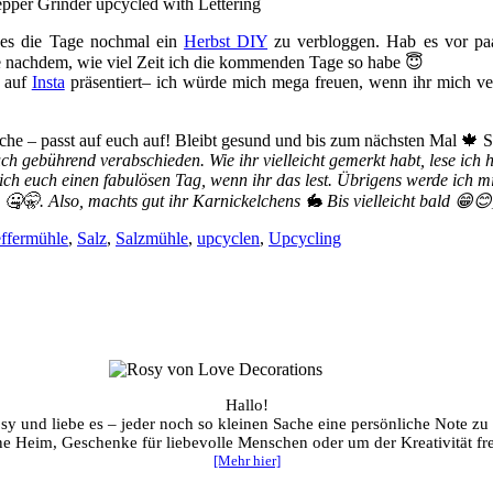
h es die Tage nochmal ein
Herbst DIY
zu verbloggen. Hab es vor pa
Je nachdem, wie viel Zeit ich die kommenden Tage so habe 😇
e auf
Insta
präsentiert– ich würde mich mega freuen, wenn ihr mich v
che – passt auf euch auf! Bleibt gesund und bis zum nächsten Mal 🍁 S
ch gebührend verabschieden. Wie ihr vielleicht gemerkt habt, lese ich 
ich euch einen fabulösen Tag, wenn ihr das lest. Übrigens werde ich mi
 🤐🤫. Also, machts gut ihr Karnickelchens 🐇 Bis vielleicht bald 😁😊
effermühle
,
Salz
,
Salzmühle
,
upcyclen
,
Upcycling
Hallo!
sy und liebe es – jeder noch so kleinen Sache eine persönliche Note zu
ene Heim, Geschenke für liebevolle Menschen oder um der Kreativität fre
[Mehr hier]