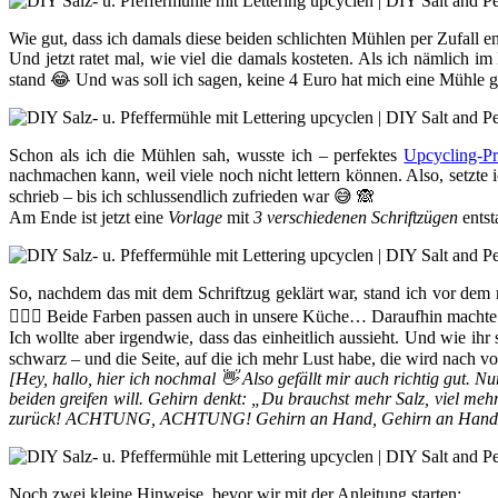
Wie gut, dass ich damals diese beiden schlichten Mühlen per Zufal
Und jetzt ratet mal, wie viel die damals kosteten. Als ich nämlich i
stand 😂 Und was soll ich sagen, keine 4 Euro hat mich eine Mühle 
Schon als ich die Mühlen sah, wusste ich – perfektes
Upcycling-Pr
nachmachen kann, weil viele noch nicht lettern können. Also, setzte 
schrieb – bis ich schlussendlich zufrieden war 😅 🙈
Am Ende ist jetzt eine
Vorlage
mit
3 verschiedenen Schriftzügen
entst
So, nachdem das mit dem Schriftzug geklärt war, stand ich vor dem n
🤷🏻‍♀️ Beide Farben passen auch in unsere Küche… Daraufhin macht
Ich wollte aber irgendwie, dass das einheitlich aussieht. Und wie i
schwarz – und die Seite, auf die ich mehr Lust habe, die wird nach v
[Hey, hallo, hier ich nochmal 👋 Also gefällt mir auch richtig gut.
beiden greifen will. Gehirn denkt: „Du brauchst mehr Salz, viel 
zurück! ACHTUNG, ACHTUNG! Gehirn an Hand, Gehirn an Hand: Di
Noch zwei kleine Hinweise, bevor wir mit der Anleitung starten: