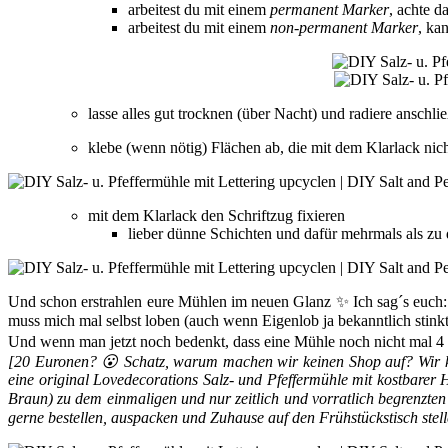
arbeitest du mit einem
permanent Marker
, achte d
arbeitest du mit einem
non-permanent Marker
, ka
lasse alles gut trocknen (über Nacht) und radiere anschließ
klebe (wenn nötig) Flächen ab, die mit dem Klarlack nic
mit dem Klarlack den Schriftzug fixieren
lieber dünne Schichten und dafür mehrmals als zu 
Und schon erstrahlen eure Mühlen im neuen Glanz ✨ Ich sag´s euch:
muss mich mal selbst loben (auch wenn Eigenlob ja bekanntlich stinkt
Und wenn man jetzt noch bedenkt, dass eine Mühle noch nicht mal 4 E
[20 Euronen? 😮 Schatz, warum machen wir keinen Shop auf? Wir k
eine original Lovedecorations Salz- und Pfeffermühle mit kostbare
Braun) zu dem einmaligen und nur zeitlich und vorratlich begrenzten
gerne bestellen, auspacken und Zuhause auf den Frühstückstisch st