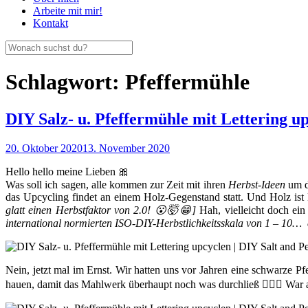
Arbeite mit mir!
Kontakt
Schlagwort:
Pfeffermühle
DIY Salz- u. Pfeffermühle mit Lettering u
20. Oktober 2020
13. November 2020
Hello hello meine Lieben 🎀
Was soll ich sagen, alle kommen zur Zeit mit ihren
Herbst-Ideen
um d
das Upcycling findet an einem Holz-Gegenstand statt. Und Holz is
glatt einen Herbstfaktor von 2.0! 😮🤯😁]
Hah, vielleicht doch ein
international normierten ISO-DIY-Herbstlichkeitsskala von 1 – 10… e
Nein, jetzt mal im Ernst. Wir hatten uns vor Jahren eine schwarze P
hauen, damit das Mahlwerk überhaupt noch was durchließ 🤦🏻‍♀️ War 