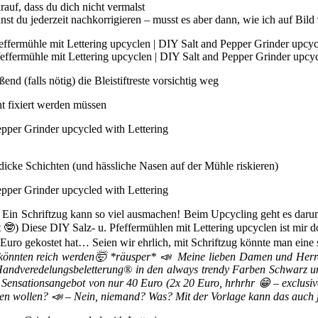
arauf, dass du dich nicht vermalst
nnst du jederzeit nachkorrigieren – musst es aber dann, wie ich auf Bild
end (falls nötig) die Bleistiftreste vorsichtig weg
ht fixiert werden müssen
dicke Schichten (und hässliche Nasen auf der Mühle riskieren)
 Ein Schriftzug kann so viel ausmachen! Beim Upcycling geht es dar
 🤓) Diese DIY Salz- u. Pfeffermühlen mit Lettering upcyclen ist mir d
uro gekostet hat… Seien wir ehrlich, mit Schriftzug könnte man eine s
önnten reich werden🤯 *räusper* 📣 Meine lieben Damen und Herren,
r Handveredelungsbeletterung® in den always trendy Farben Schwarz un
 Sensationsangebot von nur 40 Euro (2x 20 Euro, hrhrhr 😁 – exclusiv
ellen wollen? 📣 – Nein, niemand? Was? Mit der Vorlage kann das auc