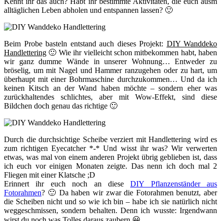
Kennt ihr das auch? Habt ihr bestimmte Aktivitäten, die euch ausm
alltäglichen Leben abholen und entspannen lassen? 🙂
Beim Probe basteln entstand auch dieses Projekt:
DIY Wanddeko
Handlettering
🙂 Wie ihr vielleicht schon mitbekommen habt, haben
wir ganz dumme Wände in unserer Wohnung… Entweder zu
bröselig, um mit Nagel und Hammer ranzugehen oder zu hart, um
überhaupt mit einer Bohrmaschine durchzukommen… Und da ich
keinen Kitsch an der Wand haben möchte – sondern eher was
zurückhaltendes schlichtes, aber mit Wow-Effekt, sind diese
Bildchen doch genau das richtige 🙂
Durch die durchsichtige Scheibe verziert mit Handlettering wird es
zum richtigen Eyecatcher *-* Und wisst ihr was? Wir verwerten
etwas, was mal von einem anderen Projekt übrig geblieben ist, dass
ich euch vor einigen Monaten zeigte. Das nenn ich doch mal 2
Fliegen mit einer Klatsche ;D
Erinnert ihr euch noch an diese
DIY Pflanzenständer aus
Fotorahmen
? 🙂 Da haben wir zwar die Fotorahmen benutzt, aber
die Scheiben nicht und so wie ich bin – habe ich sie natürlich nicht
weggeschmissen, sondern behalten. Denn ich wusste: Irgendwann
wirst du noch was Tolles daraus zaubern 😀