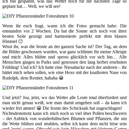
Ich bin gespannt, was das Wetter noch für die nächsten Tage so
geplant hat… Well, we will see!
Wenn ihr euch fragt, wann ich die Fotos gemacht habe: Die
entstanden vor 2 Wochen. Da hat die Sonne sich noch von ihrer
besten Seite gezeigt und harmonierte perfekt mit dem blauen
Himmel 🙂
Wisst ihr, was die Ironie an der ganzen Sache ist? Der Tag, an dem
die Bilder geschossen wurden, war ganz schlimm für meine Allergie
und mich: Alles blühte und spross glücklich vor sich hin… Alle
Menschen gingen in Parks und genossen den lang herbei ersehnten
Frühling! Und ich? Ich hatte eine Niesattacke nach der anderen – ihr
hättet mich sehen sollen, wie eine Hexe mit der knallroten Nase von
Rudolph, dem Rentier, hahaha 😀
Und jetzt? Joa, jetzt, wo das Wetter alle Leute total überfordert und
man nicht genau weiß, wie man damit umgehen soll – da kann ich
wieder frei atmen! 😀 Die Ironie des Schicksals hat zugeschlagen!
Nichtsdestotrotz kann ich mich noch so viel über Pollen beschweren
– der Anblick von wunderhübschen Blumen und Pflanzen, die um
die Wette blühen und strahlen, selbst ich kann dem nicht böse sein
und ’nein‘ sagen. Obwohl wir kein Häuschen mit kleinem Garten