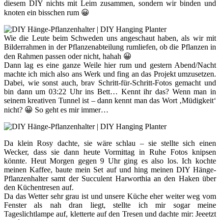
diesem DIY nichts mit Leim zusammen, sondern wir binden und
knoten ein bisschen rum 😀
Wie die Leute beim Schweden uns angeschaut haben, als wir mit
Bilderrahmen in der Pflanzenabteilung rumliefen, ob die Pflanzen in
den Rahmen passen oder nicht, hahah 😀
Dann lag es eine ganze Weile hier rum und gestern Abend/Nacht
machte ich mich also ans Werk und fing an das Projekt umzusetzen.
Dabei, wie sonst auch, brav Schritt-für-Schritt-Fotos gemacht und
bin dann um 03:22 Uhr ins Bett… Kennt ihr das? Wenn man in
seinem kreativen Tunnel ist – dann kennt man das Wort ‚Müdigkeit‘
nicht? 😀 So geht es mir immer…
Da klein Rosy dachte, sie wäre schlau – sie stellte sich einen
Wecker, dass sie dann heute Vormittag in Ruhe Fotos knipsen
könnte. Heut Morgen gegen 9 Uhr ging es also los. Ich kochte
meinen Kaffee, baute mein Set auf und hing meinen DIY Hänge-
Pflanzenhalter samt der Succulent Harworthia an den Haken über
den Küchentresen auf.
Da das Wetter sehr grau ist und unsere Küche eher weiter weg vom
Fenster als nah dran liegt, stellte ich mir sogar meine
Tageslichtlampe auf, kletterte auf den Tresen und dachte mir: Jeeetzt