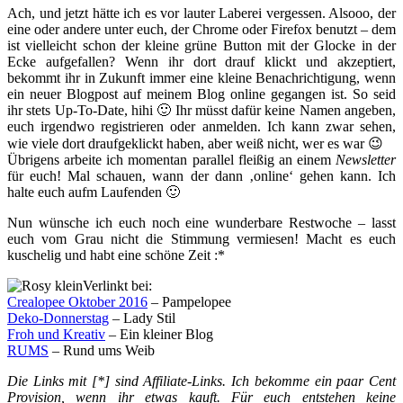
Ach, und jetzt hätte ich es vor lauter Laberei vergessen. Alsooo, der
eine oder andere unter euch, der Chrome oder Firefox benutzt – dem
ist vielleicht schon der kleine grüne Button mit der Glocke in der
Ecke aufgefallen? Wenn ihr dort drauf klickt und akzeptiert,
bekommt ihr in Zukunft immer eine kleine Benachrichtigung, wenn
ein neuer Blogpost auf meinem Blog online gegangen ist. So seid
ihr stets Up-To-Date, hihi 🙂 Ihr müsst dafür keine Namen angeben,
euch irgendwo registrieren oder anmelden. Ich kann zwar sehen,
wie viele dort draufgeklickt haben, aber weiß nicht, wer es war 😉
Übrigens arbeite ich momentan parallel fleißig an einem
Newsletter
für euch! Mal schauen, wann der dann ‚online‘ gehen kann. Ich
halte euch aufm Laufenden 🙂
Nun wünsche ich euch noch eine wunderbare Restwoche – lasst
euch vom Grau nicht die Stimmung vermiesen! Macht es euch
kuschelig und habt eine schöne Zeit :*
Verlinkt bei:
Crealopee Oktober 2016
– Pampelopee
Deko-Donnerstag
– Lady Stil
Froh und Kreativ
– Ein kleiner Blog
RUMS
– Rund ums Weib
Die Links mit [*] sind Affiliate-Links. Ich bekomme ein paar Cent
Provision, wenn ihr etwas kauft. Für euch entstehen keine