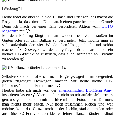
[Werbung*]
Heute redet die aber viiiel von Blumen und Pflanzen, das macht die
Rosy nie. Ja, das stimmt. Es hat auch einen ganz bestimmten Grund:
Denn ich mach bei einer ganz besonderen Aktion vom
OTTO
Magazin
* mit 🙂
Mit dem Frühling fängt man an, wieder mehr Zeit draußen im
Garten oder auf dem Balkon zu verbringen. Jetzt möchte man es
sich außerhalb der vier Wände ebenfalls gemütlich und schön
machen 🙂 Deswegen wurde ich gefragt, ob ich Lust hätte, ein
kleines DIY-Projekt beizusteuern, dass euch inspirieren soll, kreativ
zu werden 😉
Selbstverständlich habe ich nicht lange gezögert – im Gegenteil,
gleich zugesagt! Deswegen machen wir heute kleine DIY
Pflanzenständer aus Fotorahmen 🙂
Hierbei habe ich mich von der
amerikanischen Bloggerin Amy
inspirieren lassen 🙂 Aber da ich es nicht so mit auf-den-Millimeter-
genau-sägen habe, kam mir die Idee mit den Fotorahmen. Da muss
man nichts mehr sägen. Nur noch zusammen kleben und wer
möchte, kann das Ganze noch in der Lieblingsfarbe anmalen oder
ansprühen 😉 Fertig ist euer kleiner, feiner Pflanzenständer – klingt