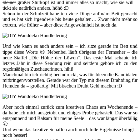
kleiner
großer Sturkopf ist und immer alles so macht, wie sie will –
tickt sie natürlich anders, höhö ;D
Schon in der Schulzeit habe ich viele Dinge aufm/im Bett gemacht
und es hat sich irgendwie bis heute gehalten… Zwar nicht mehr so
extrem, wie früher – aber diese Angewohnheit ist noch da.
Und wie kann es auch anders sein – ich sitze gerade im Bett und
tippe diese Worte 😉 Nebenbei läuft übrigens der Fernseher – die
neue Staffel „Die Höhle der Löwen“. Das erste Mal schaute ich
letztes Jahr in diese Sendung rein und seitdem gehöre ich zu den
regelmäßigen Zuschauerinnen, hihi!
Manchmal bin ich richtig beeindruckt, was für Ideen die Kandidaten
mitbringen/vorstellen. Gerade war der Typ mit diesem Drahtding für
Hemden da – großartig! Mit bisschen Draht Geld machen ;D
Aber noch einmal zurück zum kreativen Chaos am Wochenende –
da habe ich mich ausgetobt und einiges Probe gebastelt. Das war so
entspannend und Balsam für meine Seele – das war längst überfällig
🙂
Und wenn das kreative Schaffen auch noch tolle Ergebnisse bringt –
noch besser!