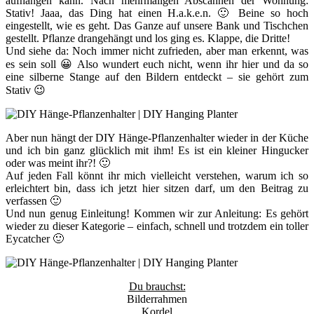
aufhängen kann. Nach mehrmaligen Abscannen der Wohnung:
Stativ! Jaaa, das Ding hat einen H.a.k.e.n. 🙂 Beine so hoch
eingestellt, wie es geht. Das Ganze auf unsere Bank und Tischchen
gestellt. Pflanze drangehängt und los ging es. Klappe, die Dritte!
Und siehe da: Noch immer nicht zufrieden, aber man erkennt, was
es sein soll 😀 Also wundert euch nicht, wenn ihr hier und da so
eine silberne Stange auf den Bildern entdeckt – sie gehört zum
Stativ 😉
Aber nun hängt der DIY Hänge-Pflanzenhalter wieder in der Küche
und ich bin ganz glücklich mit ihm! Es ist ein kleiner Hingucker
oder was meint ihr?! 🙂
Auf jeden Fall könnt ihr mich vielleicht verstehen, warum ich so
erleichtert bin, dass ich jetzt hier sitzen darf, um den Beitrag zu
verfassen 🙂
Und nun genug Einleitung! Kommen wir zur Anleitung: Es gehört
wieder zu dieser Kategorie – einfach, schnell und trotzdem ein toller
Eycatcher 🙂
Du brauchst:
Bilderrahmen
Kordel