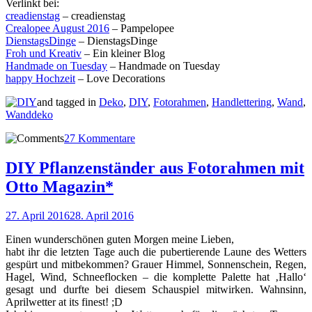
Verlinkt bei:
creadienstag
– creadienstag
Crealopee August 2016
– Pampelopee
DienstagsDinge
– DienstagsDinge
Froh und Kreativ
– Ein kleiner Blog
Handmade on Tuesday
– Handmade on Tuesday
happy Hochzeit
– Love Decorations
and tagged in
Deko
,
DIY
,
Fotorahmen
,
Handlettering
,
Wand
,
Wanddeko
27 Kommentare
DIY Pflanzenständer aus Fotorahmen mit
Otto Magazin*
27. April 2016
28. April 2016
Einen wunderschönen guten Morgen meine Lieben,
habt ihr die letzten Tage auch die pubertierende Laune des Wetters
gespürt und mitbekommen? Grauer Himmel, Sonnenschein, Regen,
Hagel, Wind, Schneeflocken – die komplette Palette hat ‚Hallo‘
gesagt und durfte bei diesem Schauspiel mitwirken. Wahnsinn,
Aprilwetter at its finest! ;D