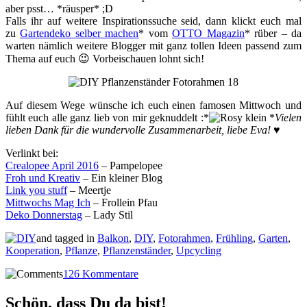
aber psst… *räusper* ;D
Falls ihr auf weitere Inspirationssuche seid, dann klickt euch mal
zu
Gartendeko selber machen
* vom
OTTO Magazin
* rüber – da
warten nämlich weitere Blogger mit ganz tollen Ideen passend zum
Thema auf euch 😉 Vorbeischauen lohnt sich!
Auf diesem Wege wünsche ich euch einen famosen Mittwoch und
fühlt euch alle ganz lieb von mir geknuddelt :*
*
Vielen
lieben Dank für die wundervolle Zusammenarbeit, liebe Eva! ♥
Verlinkt bei:
Crealopee April 2016
– Pampelopee
Froh und Kreativ
– Ein kleiner Blog
Link you stuff
– Meertje
Mittwochs Mag Ich
– Frollein Pfau
Deko Donnerstag
– Lady Stil
and tagged in
Balkon
,
DIY
,
Fotorahmen
,
Frühling
,
Garten
,
Kooperation
,
Pflanze
,
Pflanzenständer
,
Upcycling
126 Kommentare
Schön, dass Du da bist!