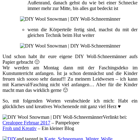
Außenrand, danach gehst du wie bei einer Schnecke
immer mehr zur Mitte, bis alles gut bedeckt ist
wenn die Körperteile fertig sind, machst du mit der
gleichen Technik beim Hut weiter
Und schon habt ihr eure eigene DIY Woll-Schneemänner aufs
Papier gebracht 🙂
Wir werden am Montag dann mit der Faschingsdeko im
Kunstunterricht anfangen. Ist ja schon demnächst und die Kinder
freuen sich soooo sehr darauf!! Zu meinem Leidwesen – ich kann
mit Karneval/Fasching nicht viel anfangen… Aber für die Kinder
macht man das wirklich gerne 🙂
So, mit folgenden Worten verabschiede ich mich: Habt ein
glückliches und kreatives Wochenende mit ganz viel Herz ♥
Verlinkt bei:
Crealopee Februar 2017
– Pampelopee
Froh und Kreativ
– Ein kleiner Blog
and tagged in
Karte
,
Schneemann
,
Winter
,
Wolle