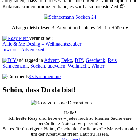
aufgefallen, dass ich dieses Jahr noch keine Vanillekipferl und
Kokosmakronen produziert habe, es wird also höchste Zeit 😉
Also genießt diesen 3. Advent und habt es fein ihr Süßen ♥
Verlinkt bei:
Allie & Me Desing – Weihnachtszauber
niwibo – Adventszeit
and tagged in
Advent
,
Deko
,
DIY
,
Geschenk
,
Reis
,
Schneemann
,
Socken
,
upcyclen
,
Weihnacht
,
Winter
93 Kommentare
Schön, dass Du da bist!
Hallo!
Ich heiße Rosy und liebe es – jeder noch so kleinen Sache eine
persönliche Note zu verpassen! ♥
Sei es für das eigene Heim, Geschenke für liebevolle Menschen oder
um der Kreativität freien Lauf zu lassen.
[Mehr hier]