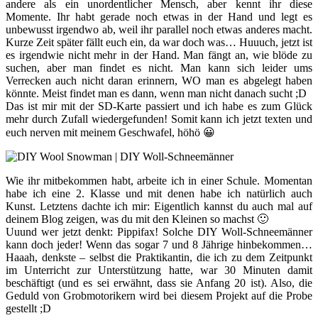
andere als ein unordentlicher Mensch, aber kennt ihr diese
Momente. Ihr habt gerade noch etwas in der Hand und legt es
unbewusst irgendwo ab, weil ihr parallel noch etwas anderes macht.
Kurze Zeit später fällt euch ein, da war doch was… Huuuch, jetzt ist
es irgendwie nicht mehr in der Hand. Man fängt an, wie blöde zu
suchen, aber man findet es nicht. Man kann sich leider ums
Verrecken auch nicht daran erinnern, WO man es abgelegt haben
könnte. Meist findet man es dann, wenn man nicht danach sucht ;D
Das ist mir mit der SD-Karte passiert und ich habe es zum Glück
mehr durch Zufall wiedergefunden! Somit kann ich jetzt texten und
euch nerven mit meinem Geschwafel, höhö 😀
Wie ihr mitbekommen habt, arbeite ich in einer Schule. Momentan
habe ich eine 2. Klasse und mit denen habe ich natürlich auch
Kunst. Letztens dachte ich mir: Eigentlich kannst du auch mal auf
deinem Blog zeigen, was du mit den Kleinen so machst 🙂
Uuund wer jetzt denkt: Pippifax! Solche DIY Woll-Schneemänner
kann doch jeder! Wenn das sogar 7 und 8 Jährige hinbekommen…
Haaah, denkste – selbst die Praktikantin, die ich zu dem Zeitpunkt
im Unterricht zur Unterstützung hatte, war 30 Minuten damit
beschäftigt (und es sei erwähnt, dass sie Anfang 20 ist). Also, die
Geduld von Grobmotorikern wird bei diesem Projekt auf die Probe
gestellt ;D