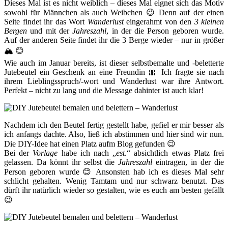
Dieses Mal ist es nicht weiblich – dieses Mal eignet sich das Motiv
sowohl für Männchen als auch Weibchen 😉 Denn auf der einen
Seite findet ihr das Wort
Wanderlust
eingerahmt von den
3 kleinen
Bergen
und mit der
Jahreszahl
, in der die Person geboren wurde.
Auf der anderen Seite findet ihr die 3 Berge wieder – nur in größer
🏔 😊
Wie auch im Januar bereits, ist dieser selbstbemalte und -beletterte
Jutebeutel ein Geschenk an eine Freundin 🎀 Ich fragte sie nach
ihrem Lieblingsspruch/-wort und Wanderlust war ihre Antwort.
Perfekt – nicht zu lang und die Message dahinter ist auch klar!
Nachdem ich den Beutel fertig gestellt habe, gefiel er mir besser als
ich anfangs dachte. Also, ließ ich abstimmen und hier sind wir nun.
Die DIY-Idee hat einen Platz aufm Blog gefunden 😉
Bei der
Vorlage
habe ich nach „
est
.“ absichtlich etwas Platz frei
gelassen. Da könnt ihr selbst die
Jahreszahl
eintragen, in der die
Person geboren wurde 😊 Ansonsten hab ich es dieses Mal sehr
schlicht gehalten. Wenig Tamtam und nur schwarz benutzt. Das
dürft ihr natürlich wieder so gestalten, wie es euch am besten gefällt
😉