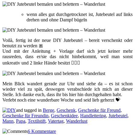
wenn alles gut durchgetrocknet ist, Jutebeutel auf links
drehen und ohne Dampf bügeln
Voilà, fertig ist der neue DIY Jutebeutel – bereit verschenkt oder
benutzt zu werden 🎀
Und mit der Anleitung + Vorlage darf sich jetzt keiner mehr
rausreden, dass er/sie das nicht hinbekommt, weil man sonst
unkreativ und 2 linke Hände besitzt 💁🏻‍♀️
Mein Blick wandert gerade zur Uhr und siehe da – es ist schon
wieder viel zu spät, deswegen verabschiede ich mich an dieser
Stelle. Ich danke euch, dass ihr bis hier hin durchgehalten habt.
Verlebt noch eine wunderbare Woche und seid lieb geherzt 💝
and tagged in
Berge
,
Geschenk
,
Geschenke für Freund
,
Geschenke für Freundin
,
Geschenkidee
,
Handlettering
,
Jutebeutel
,
Mann
,
Papa
,
Textilstift
,
Vatertag
,
Wanderlust
6 Kommentare