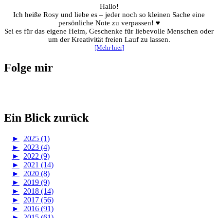
Hallo!
Ich heiße Rosy und liebe es – jeder noch so kleinen Sache eine
persönliche Note zu verpassen! ♥
Sei es für das eigene Heim, Geschenke für liebevolle Menschen oder
um der Kreativität freien Lauf zu lassen.
[Mehr hier]
Folge mir
Ein Blick zurück
►
2025 (1)
►
2023 (4)
►
2022 (9)
►
2021 (14)
►
2020 (8)
►
2019 (9)
►
2018 (14)
►
2017 (56)
►
2016 (91)
►
2015 (61)