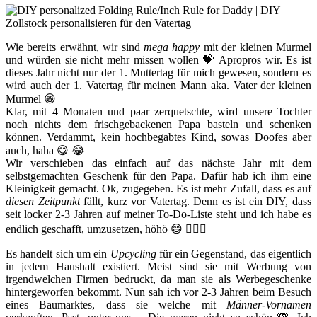
Wie bereits erwähnt, wir sind
mega happy
mit der kleinen Murmel
und würden sie nicht mehr missen wollen 💝 Apropros wir. Es ist
dieses Jahr nicht nur der 1. Muttertag für mich gewesen, sondern es
wird auch der 1. Vatertag für meinen Mann aka. Vater der kleinen
Murmel 😁
Klar, mit 4 Monaten und paar zerquetschte, wird unsere Tochter
noch nichts dem frischgebackenen Papa basteln und schenken
können. Verdammt, kein hochbegabtes Kind, sowas Doofes aber
auch, haha 😋 😂
Wir verschieben das einfach auf das nächste Jahr mit dem
selbstgemachten Geschenk für den Papa. Dafür hab ich ihm eine
Kleinigkeit gemacht. Ok, zugegeben. Es ist mehr Zufall, dass es auf
diesen Zeitpunkt
fällt, kurz vor Vatertag. Denn es ist ein DIY, dass
seit locker 2-3 Jahren auf meiner To-Do-Liste steht und ich habe es
endlich geschafft, umzusetzen, höhö 😄 🤷🏻‍♀️
Es handelt sich um ein
Upcycling
für ein Gegenstand, das eigentlich
in jedem Haushalt existiert. Meist sind sie mit Werbung von
irgendwelchen Firmen bedruckt, da man sie als Werbegeschenke
hintergeworfen bekommt. Nun sah ich vor 2-3 Jahren beim Besuch
eines Baumarktes, dass sie welche mit
Männer-Vornamen