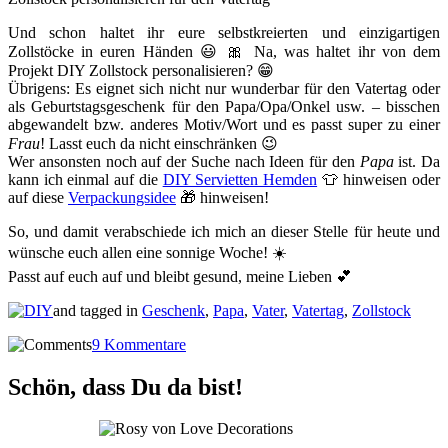
Und schon haltet ihr eure selbstkreierten und einzigartigen
Zollstöcke in euren Händen 😃 🎀 Na, was haltet ihr von dem
Projekt DIY Zollstock personalisieren? 😁
Übrigens: Es eignet sich nicht nur wunderbar für den Vatertag oder
als Geburtstagsgeschenk für den Papa/Opa/Onkel usw. – bisschen
abgewandelt bzw. anderes Motiv/Wort und es passt super zu einer
Frau
! Lasst euch da nicht einschränken 😉
Wer ansonsten noch auf der Suche nach Ideen für den
Papa
ist. Da
kann ich einmal auf die
DIY Servietten Hemden
👕 hinweisen oder
auf diese
Verpackungsidee
🎁 hinweisen!
So, und damit verabschiede ich mich an dieser Stelle für heute und
wünsche euch allen eine sonnige Woche! ☀️
Passt auf euch auf und bleibt gesund, meine Lieben 💕
and tagged in
Geschenk
,
Papa
,
Vater
,
Vatertag
,
Zollstock
9 Kommentare
Schön, dass Du da bist!