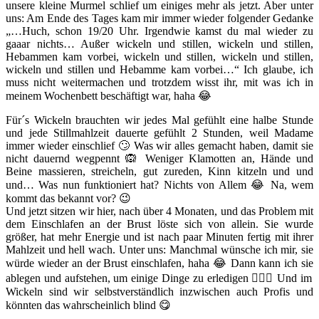
unsere kleine Murmel schlief um einiges mehr als jetzt. Aber unter
uns: Am Ende des Tages kam mir immer wieder folgender Gedanke
„…Huch, schon 19/20 Uhr. Irgendwie kamst du mal wieder zu
gaaar nichts… Außer wickeln und stillen, wickeln und stillen,
Hebammen kam vorbei, wickeln und stillen, wickeln und stillen,
wickeln und stillen und Hebamme kam vorbei…“ Ich glaube, ich
muss nicht weitermachen und trotzdem wisst ihr, mit was ich in
meinem Wochenbett beschäftigt war, haha 😂
Für´s Wickeln brauchten wir jedes Mal gefühlt eine halbe Stunde
und jede Stillmahlzeit dauerte gefühlt 2 Stunden, weil Madame
immer wieder einschlief 🙄 Was wir alles gemacht haben, damit sie
nicht dauernd wegpennt 🙉 Weniger Klamotten an, Hände und
Beine massieren, streicheln, gut zureden, Kinn kitzeln und und
und… Was nun funktioniert hat? Nichts von Allem 😂 Na, wem
kommt das bekannt vor? 😉
Und jetzt sitzen wir hier, nach über 4 Monaten, und das Problem mit
dem Einschlafen an der Brust löste sich von allein. Sie wurde
größer, hat mehr Energie und ist nach paar Minuten fertig mit ihrer
Mahlzeit und hell wach. Unter uns: Manchmal wünsche ich mir, sie
würde wieder an der Brust einschlafen, haha 😂 Dann kann ich sie
ablegen und aufstehen, um einige Dinge zu erledigen 🙋🏻‍♀️ Und im
Wickeln sind wir selbstverständlich inzwischen auch Profis und
könnten das wahrscheinlich blind 😋