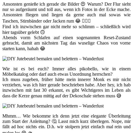
Ansonsten genieße ich gerade die Bilder 😍 Warum? Der Flur sieht
nur so aufgeräumt und toll aus, wenn ich Fotos in der Ecke mache.
Ansonsten fliegen und liegen da gerne auch mal sowas wie
Taschen, Stirnbänder oder Jacken rum 😂 🤷🏻‍♀️
Find ich inzwischen gar nicht mehr so schlimm – schließlich wird
hier tagsüber gelebt 🙃
Abends vorm Schlafen auf einen sogenannten Reset-Zustand
gebracht, damit am nächsten Tag das wuselige Chaos von vorne
starten kann, hahah 😂
Wie ist es bei euch? Immer alles pikobello, wie in einem
Möbelkatalog oder darf auch etwas Unordnung herrschen?
Ich muss zugeben, früher hätte mein innerer Monk es mir nicht
verziehen, was ich hier gerade beschrieben habe. Aber hey, ich hab
inzwischen mit fast 30 erkannt, es gibt Wichtigeres im Leben als
dass die Kerze genau mittig auf der Dekoschale stehen muss 😅
Mhmm… Wie bekomme ich denn jetzt eine elegante Überleitung
zum Start der Anleitung? 🤔 Lasst mich kurz überlegen. Nope, mir
fällt ad hoc nichts ein. D.h. wir stolpern jetzt einfach mal rein und
malen los 😄 🏔