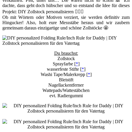
verkauften. Psst, unter uns… Die waren nicht so schön 🙈 Ich
dachte, dass geht doch hübscher und so entstand die Idee für dieses
Projekt: DIY Zollstock personalisieren 🙋🏻‍♀️
Ob mit Wörtern oder Motiven verziert, sie werden definitiv zum
Hingucker! Also, holt eure Messstäbe heraus und wir zaubern
gemeinsam daraus einzigartige und schöne Zollstöcke 🤩
Du brauchst:
Zollstock
Sprayfarbe [
*
]
wasserfeste Stifte [
*
]
Washi Tape/Malerkrepp [
*
]
Bleistift
Nagellackentferner
Wattepads/Wattestäbchen
evt. Radiergummi