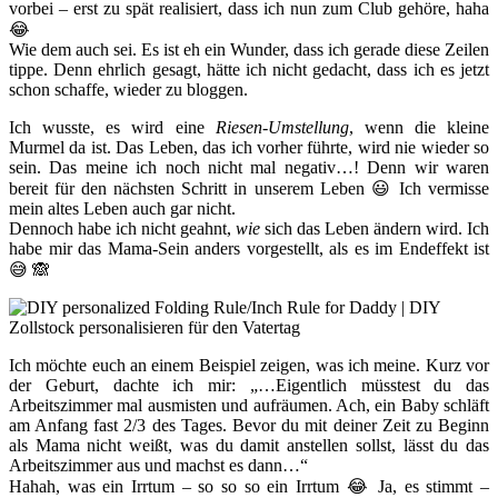
vorbei – erst zu spät realisiert, dass ich nun zum Club gehöre, haha
😂
Wie dem auch sei. Es ist eh ein Wunder, dass ich gerade diese Zeilen
tippe. Denn ehrlich gesagt, hätte ich nicht gedacht, dass ich es jetzt
schon schaffe, wieder zu bloggen.
Ich wusste, es wird eine
Riesen-Umstellung
, wenn die kleine
Murmel da ist. Das Leben, das ich vorher führte, wird nie wieder so
sein. Das meine ich noch nicht mal negativ…! Denn wir waren
bereit für den nächsten Schritt in unserem Leben 😃 Ich vermisse
mein altes Leben auch gar nicht.
Dennoch habe ich nicht geahnt,
wie
sich das Leben ändern wird. Ich
habe mir das Mama-Sein anders vorgestellt, als es im Endeffekt ist
😅 🙈
Ich möchte euch an einem Beispiel zeigen, was ich meine. Kurz vor
der Geburt, dachte ich mir: „…Eigentlich müsstest du das
Arbeitszimmer mal ausmisten und aufräumen. Ach, ein Baby schläft
am Anfang fast 2/3 des Tages. Bevor du mit deiner Zeit zu Beginn
als Mama nicht weißt, was du damit anstellen sollst, lässt du das
Arbeitszimmer aus und machst es dann…“
Hahah, was ein Irrtum – so so so ein Irrtum 😂 Ja, es stimmt –