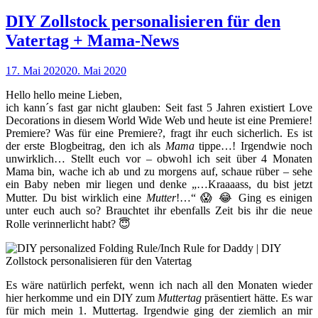
DIY Zollstock personalisieren für den
Vatertag + Mama-News
17. Mai 2020
20. Mai 2020
Hello hello meine Lieben,
ich kann´s fast gar nicht glauben: Seit fast 5 Jahren existiert Love
Decorations in diesem World Wide Web und heute ist eine Premiere!
Premiere? Was für eine Premiere?, fragt ihr euch sicherlich. Es ist
der erste Blogbeitrag, den ich als
Mama
tippe…! Irgendwie noch
unwirklich… Stellt euch vor – obwohl ich seit über 4 Monaten
Mama bin, wache ich ab und zu morgens auf, schaue rüber – sehe
ein Baby neben mir liegen und denke „…Kraaaass, du bist jetzt
Mutter. Du bist wirklich eine
Mutter
!…“ 😱 😂 Ging es einigen
unter euch auch so? Brauchtet ihr ebenfalls Zeit bis ihr die neue
Rolle verinnerlicht habt? 😇
Es wäre natürlich perfekt, wenn ich nach all den Monaten wieder
hier herkomme und ein DIY zum
Muttertag
präsentiert hätte. Es war
für mich mein 1. Muttertag. Irgendwie ging der ziemlich an mir