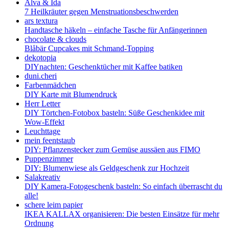
Alva & Ida
7 Heilkräuter gegen Menstruationsbeschwerden
ars textura
Handtasche häkeln – einfache Tasche für Anfängerinnen
chocolate & clouds
Blåbär Cupcakes mit Schmand-Topping
dekotopia
DIYnachten: Geschenktücher mit Kaffee batiken
duni.cheri
Farbenmädchen
DIY Karte mit Blumendruck
Herr Letter
DIY Törtchen-Fotobox basteln: Süße Geschenkidee mit
Wow-Effekt
Leuchttage
mein feentstaub
DIY: Pflanzenstecker zum Gemüse aussäen aus FIMO
Puppenzimmer
DIY: Blumenwiese als Geldgeschenk zur Hochzeit
Salakreativ
DIY Kamera-Fotogeschenk basteln: So einfach überrascht du
alle!
schere leim papier
IKEA KALLAX organisieren: Die besten Einsätze für mehr
Ordnung