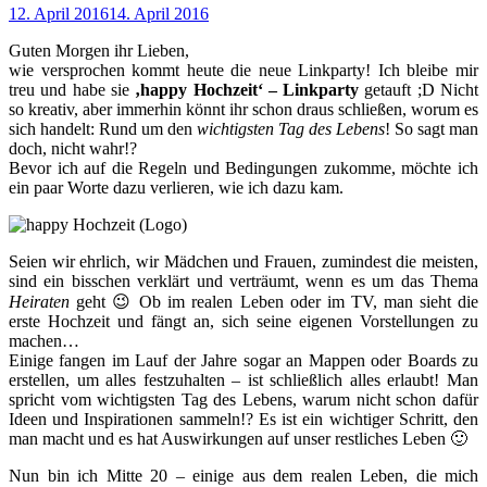
12. April 2016
14. April 2016
Guten Morgen ihr Lieben,
wie versprochen kommt heute die neue Linkparty! Ich bleibe mir
treu und habe sie
‚happy Hochzeit‘ – Linkparty
getauft ;D Nicht
so kreativ, aber immerhin könnt ihr schon draus schließen, worum es
sich handelt: Rund um den
wichtigsten Tag des Lebens
! So sagt man
doch, nicht wahr!?
Bevor ich auf die Regeln und Bedingungen zukomme, möchte ich
ein paar Worte dazu verlieren, wie ich dazu kam.
Seien wir ehrlich, wir Mädchen und Frauen, zumindest die meisten,
sind ein bisschen verklärt und verträumt, wenn es um das Thema
Heiraten
geht 😉 Ob im realen Leben oder im TV, man sieht die
erste Hochzeit und fängt an, sich seine eigenen Vorstellungen zu
machen…
Einige fangen im Lauf der Jahre sogar an Mappen oder Boards zu
erstellen, um alles festzuhalten – ist schließlich alles erlaubt! Man
spricht vom wichtigsten Tag des Lebens, warum nicht schon dafür
Ideen und Inspirationen sammeln!? Es ist ein wichtiger Schritt, den
man macht und es hat Auswirkungen auf unser restliches Leben 🙂
Nun bin ich Mitte 20 – einige aus dem realen Leben, die mich