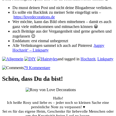
Du musst deinen Post und nicht deine Blogadresse verlinken.
Es sollte ein Backlink zu meiner Seite eingefügt sein –
https://lovedecorations.de
Wer möchte, kann das Bild oben mitnehmen – damit es auch
ganz viele mitbekommen und mitmachen können 😀
auch Beiträge aus der Vergangenheit sind gerne gesehen und
zugelassen 😉
Enddatum: erst einmal unbegrenzt
Alle Verlinkungen sammel ich auch auf Pinterest
‚happy
Hochzeit‘ – Linkparty
and tagged in
Hochzeit
,
Linkparty
79 Kommentare
Schön, dass Du da bist!
Hallo!
Ich heiße Rosy und liebe es – jeder noch so kleinen Sache eine
persönliche Note zu verpassen! ♥
Sei es für das eigene Heim, Geschenke für liebevolle Menschen oder
um der Kreativität freien Lauf zu lassen.