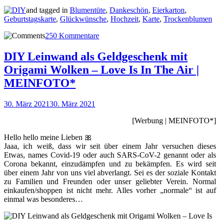
and tagged in
Blumentüte
,
Dankeschön
,
Eierkarton
,
Geburtstagskarte
,
Glückwünsche
,
Hochzeit
,
Karte
,
Trockenblumen
250 Kommentare
DIY Leinwand als Geldgeschenk mit
Origami Wolken – Love Is In The Air |
MEINFOTO*
30. März 2021
30. März 2021
[Werbung | MEINFOTO*]
Hello hello meine Lieben 🎀
Jaaa, ich weiß, dass wir seit über einem Jahr versuchen dieses
Etwas, names Covid-19 oder auch SARS-CoV-2 genannt oder als
Corona bekannt, einzudämpfen und zu bekämpfen. Es wird seit
über einem Jahr von uns viel abverlangt. Sei es der soziale Kontakt
zu Familien und Freunden oder unser geliebter Verein. Normal
einkaufen/shoppen ist nicht mehr. Alles vorher „normale“ ist auf
einmal was besonderes…