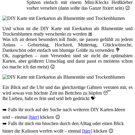
Spitzen einfach mit einem Mini-Klecks Heißkleber
vorher versehen (dann sollte das Ganze fixiert sein) 😉
Und schon ist die DIY Karte mit Eierkarton als Blumentüte und
Trockenblumen ready verschenkt zu werden 🎀
Was ich an denen besonders toll finde, sie passen gefühlt zu jedem
Anlass – Geburtstag, Hochzeit, Muttertag, Glückwünsche,
Dankeschön oder einfach um blumige Grüße zu versenden 💐
Ok, zugegeben – zum Versenden sind sie nicht die optimalsten
Karten, aber größerer Umschlag und dann passt es meistens schon
(so mache ich das meist) 😉
Ein Blick auf die Uhr und das gleichzeitige Gähnen verraten mir, es
wird sowas von höchste Zeit ins Bettchen zu hüpfen 😴
Ihr Lieben, habt es fein und seid lieb gedrückt 💝
➡️ Falls ihr noch auf der Suche nach weiteren DIY Karten-Ideen
seid – einmal
[hier]
klicken 😊
➡️ Falls ihr mich ein bisschen durch den Alltag oder einen Blick
hinter die Kulissen werfen wollt – einmal
[hier]
klicken 😊