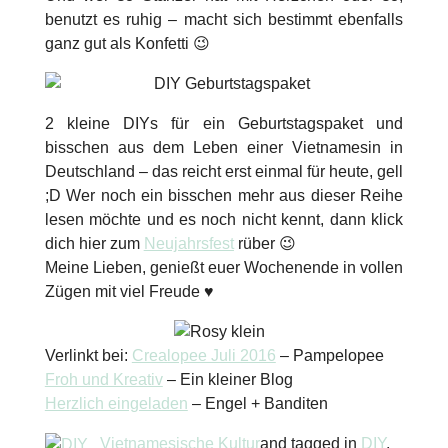
benutzt es ruhig – macht sich bestimmt ebenfalls
ganz gut als Konfetti 😉
2 kleine DIYs für ein Geburtstagspaket und
bisschen aus dem Leben einer Vietnamesin in
Deutschland – das reicht erst einmal für heute, gell
;D Wer noch ein bisschen mehr aus dieser Reihe
lesen möchte und es noch nicht kennt, dann klick
dich hier zum
Neujahrsfest
rüber 😉
Meine Lieben, genießt euer Wochenende in vollen
Zügen mit viel Freude ♥
Verlinkt bei:
Crealopee Juli 2016
– Pampelopee
Froh und Kreativ
– Ein kleiner Blog
Herzlich eingeladen
– Engel + Banditen
Vietnamesische Kultur
and tagged in
DIY
,