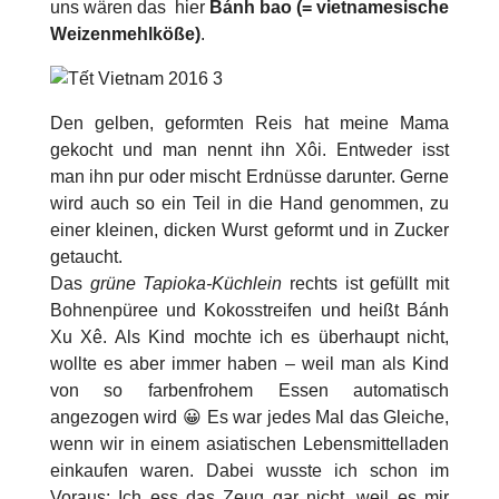
uns wären das hier
Bánh bao (= vietnamesische
Weizenmehlköße)
.
Den gelben, geformten Reis hat meine Mama
gekocht und man nennt ihn
Xôi
. Entweder isst
man ihn pur oder mischt Erdnüsse darunter. Gerne
wird auch so ein Teil in die Hand genommen, zu
einer kleinen, dicken Wurst geformt und in Zucker
getaucht.
Das
grüne Tapioka-Küchlein
rechts ist gefüllt mit
Bohnenpüree und Kokosstreifen und heißt
Bánh
Xu Xê
. Als Kind mochte ich es überhaupt nicht,
wollte es aber immer haben – weil man als Kind
von so farbenfrohem Essen automatisch
angezogen wird 😀 Es war jedes Mal das Gleiche,
wenn wir in einem asiatischen Lebensmittelladen
einkaufen waren. Dabei wusste ich schon im
Voraus: Ich ess das Zeug gar nicht, weil es mir