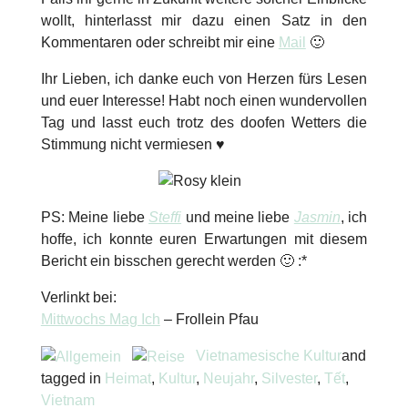
wollt, hinterlasst mir dazu einen Satz in den
Kommentaren oder schreibt mir eine
Mail
🙂
Ihr Lieben, ich danke euch von Herzen fürs Lesen
und euer Interesse! Habt noch einen wundervollen
Tag und lasst euch trotz des doofen Wetters die
Stimmung nicht vermiesen ♥
PS: Meine liebe
Steffi
und meine liebe
Jasmin
, ich
hoffe, ich konnte euren Erwartungen mit diesem
Bericht ein bisschen gerecht werden 🙂 :*
Verlinkt bei:
Mittwochs Mag Ich
– Frollein Pfau
Vietnamesische Kultur
and
tagged in
Heimat
,
Kultur
,
Neujahr
,
Silvester
,
Tết
,
Vietnam