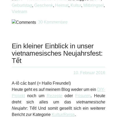
Geburtstag
,
Geschenk
,
Heimat
,
Kultur
,
Mitbringsel
,
Vietnam
30 Kommentare
Ein kleiner Einblick in unser
vietnamesisches Neujahrsfest:
Tết
10. Februar 2016
A-lô các bạn! (= Hallo Freunde!)
Heute geht es auf meinem Blog weder um ein
DIY-
Projekt
noch um
Rezepte
oder
Frisuren
. Heute
dreht sich alles um das
vietnamesische
Neujahr
:
Tết
! Und somit gesellt sich ein weiterer
Bericht zur Kategorie
Kultur/Reise
.