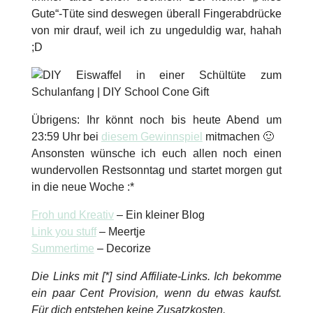
Gute“-Tüte sind deswegen überall Fingerabdrücke
von mir drauf, weil ich zu ungeduldig war, hahah
;D
Übrigens: Ihr könnt noch bis heute Abend um
23:59 Uhr bei
diesem Gewinnspiel
mitmachen 🙂
Ansonsten wünsche ich euch allen noch einen
wundervollen Restsonntag und startet morgen gut
in die neue Woche :*
Froh und Kreativ
– Ein kleiner Blog
Link you stuff
– Meertje
Summertime
– Decorize
Die Links mit [*] sind Affiliate-Links. Ich bekomme
ein paar Cent Provision, wenn du etwas kaufst.
Für dich entstehen keine Zusatzkosten.