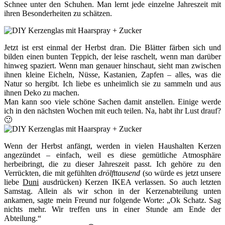
Schnee unter den Schuhen. Man lernt jede einzelne Jahreszeit mit
ihren Besonderheiten zu schätzen.
Jetzt ist erst einmal der Herbst dran. Die Blätter färben sich und
bilden einen bunten Teppich, der leise raschelt, wenn man darüber
hinweg spaziert. Wenn man genauer hinschaut, sieht man zwischen
ihnen kleine Eicheln, Nüsse, Kastanien, Zapfen – alles, was die
Natur so hergibt. Ich liebe es unheimlich sie zu sammeln und aus
ihnen Deko zu machen.
Man kann soo viele schöne Sachen damit anstellen. Einige werde
ich in den nächsten Wochen mit euch teilen. Na, habt ihr Lust drauf?
🙂
Wenn der Herbst anfängt, werden in vielen Haushalten Kerzen
angezündet – einfach, weil es diese gemütliche Atmosphäre
herbeibringt, die zu dieser Jahreszeit passt. Ich gehöre zu den
Verrückten, die mit gefühlten
drölfttausend
(so würde es jetzt unsere
liebe
Duni
ausdrücken) Kerzen IKEA verlassen. So auch letzten
Samstag. Allein als wir schon in der Kerzenabteilung unten
ankamen, sagte mein Freund nur folgende Worte: „Ok Schatz. Sag
nichts mehr. Wir treffen uns in einer Stunde am Ende der
Abteilung.“