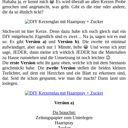
Hahaha ja, er kennt mich 😀 Es wird überall an allen Kerzen Probe
gerochen und angetatscht, was geht. Gibt es die eine oder andere,
die da so ähnlich tickt?
Stichwort ist hier Kerze. Denn dazu habe ich euch gleich mal ein
DIY mitgebracht. Eigentlich sind es zwei… Na ja, sagen wir es mal
so: Es gibt
Version a)
und
Version b)
. Die zweite ist minimal
aufwändiger, aber auch nur 1 Minute, hehe 😀 Und wenn ich jetzt
sage, JEDER, dann meine ich wirklich JEDER hat die Materialien
zu Hause rumstehen und die Umsetzung ist noch leichter 😉
Die
erste Version
seht ihr ganz oben, welche ich mit dem Sternanis
geschmückt habe. Die
zweite Version
stellen die beiden kleinen
Teelichter, auf dem ein Herzchen und ein Blatt zu erkennen sind,
dar. Seid ihr schon gespannt, wie man die macht? Dann lasst uns
loslegen.
Version a)
Du brauchst:
Zeitungspapier zum Unterlegen
Haarspray
Zucker