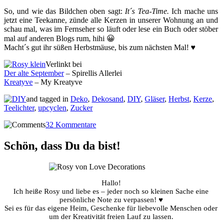
So, und wie das Bildchen oben sagt:
It´s Tea-Time.
Ich mache uns
jetzt eine Teekanne, zünde alle Kerzen in unserer Wohnung an und
schau mal, was im Fernseher so läuft oder lese ein Buch oder stöber
mal auf anderen Blogs rum, hihi 😀
Macht´s gut ihr süßen Herbstmäuse, bis zum nächsten Mal! ♥
Verlinkt bei
Der alte September
– Spirellis Allerlei
Kreatyve
– My Kreatyve
and tagged in
Deko
,
Dekosand
,
DIY
,
Gläser
,
Herbst
,
Kerze
,
Teelichter
,
upcyclen
,
Zucker
32 Kommentare
Schön, dass Du da bist!
Hallo!
Ich heiße Rosy und liebe es – jeder noch so kleinen Sache eine
persönliche Note zu verpassen! ♥
Sei es für das eigene Heim, Geschenke für liebevolle Menschen oder
um der Kreativität freien Lauf zu lassen.