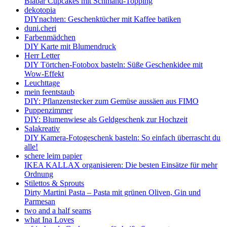
Blåbär Cupcakes mit Schmand-Topping
dekotopia
DIYnachten: Geschenktücher mit Kaffee batiken
duni.cheri
Farbenmädchen
DIY Karte mit Blumendruck
Herr Letter
DIY Törtchen-Fotobox basteln: Süße Geschenkidee mit
Wow-Effekt
Leuchttage
mein feentstaub
DIY: Pflanzenstecker zum Gemüse aussäen aus FIMO
Puppenzimmer
DIY: Blumenwiese als Geldgeschenk zur Hochzeit
Salakreativ
DIY Kamera-Fotogeschenk basteln: So einfach überrascht du
alle!
schere leim papier
IKEA KALLAX organisieren: Die besten Einsätze für mehr
Ordnung
Stilettos & Sprouts
Dirty Martini Pasta – Pasta mit grünen Oliven, Gin und
Parmesan
two and a half seams
what Ina Loves