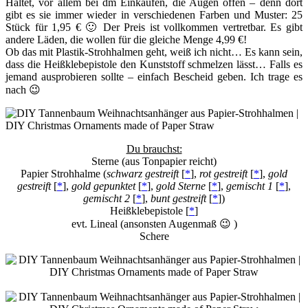
Haltet, vor allem bei dm Einkäufen, die Augen offen – denn dort
gibt es sie immer wieder in verschiedenen Farben und Muster: 25
Stück für 1,95 € 🙂 Der Preis ist vollkommen vertretbar. Es gibt
andere Läden, die wollen für die gleiche Menge 4,99 €!
Ob das mit Plastik-Strohhalmen geht, weiß ich nicht… Es kann sein,
dass die Heißklebepistole den Kunststoff schmelzen lässt… Falls es
jemand ausprobieren sollte – einfach Bescheid geben. Ich trage es
nach 😉
Du brauchst:
Sterne (aus Tonpapier reicht)
Papier Strohhalme (
schwarz gestreift
[
*
],
rot gestreift
[
*
],
gold
gestreift
[
*
],
gold gepunktet
[
*
],
gold Sterne
[
*
],
gemischt 1
[
*
],
gemischt 2
[
*
],
bunt gestreift
[
*
])
Heißklebepistole [
*
]
evt. Lineal (ansonsten Augenmaß 😉 )
Schere