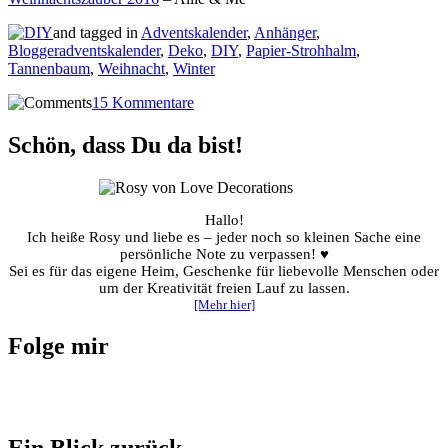
and tagged in
Adventskalender
,
Anhänger
,
Bloggeradventskalender
,
Deko
,
DIY
,
Papier-Strohhalm
,
Tannenbaum
,
Weihnacht
,
Winter
15 Kommentare
Schön, dass Du da bist!
Hallo!
Ich heiße Rosy und liebe es – jeder noch so kleinen Sache eine
persönliche Note zu verpassen! ♥
Sei es für das eigene Heim, Geschenke für liebevolle Menschen oder
um der Kreativität freien Lauf zu lassen.
[Mehr hier]
Folge mir