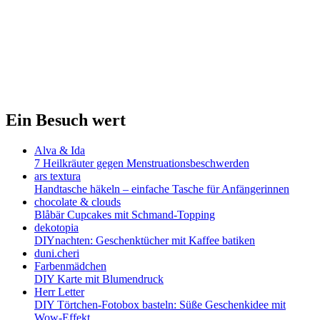
Ein Besuch wert
Alva & Ida
7 Heilkräuter gegen Menstruationsbeschwerden
ars textura
Handtasche häkeln – einfache Tasche für Anfängerinnen
chocolate & clouds
Blåbär Cupcakes mit Schmand-Topping
dekotopia
DIYnachten: Geschenktücher mit Kaffee batiken
duni.cheri
Farbenmädchen
DIY Karte mit Blumendruck
Herr Letter
DIY Törtchen-Fotobox basteln: Süße Geschenkidee mit
Wow-Effekt