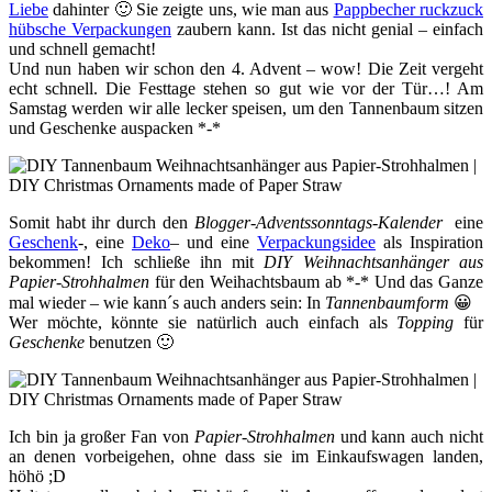
Liebe
dahinter 🙂 Sie zeigte uns, wie man aus
Pappbecher ruckzuck
hübsche Verpackungen
zaubern kann. Ist das nicht genial – einfach
und schnell gemacht!
Und nun haben wir schon den 4. Advent – wow! Die Zeit vergeht
echt schnell. Die Festtage stehen so gut wie vor der Tür…! Am
Samstag werden wir alle lecker speisen, um den Tannenbaum sitzen
und Geschenke auspacken *-*
Somit habt ihr durch den
Blogger-Adventssonntags-Kalender
eine
Geschenk
-, eine
Deko
– und eine
Verpackungsidee
als Inspiration
bekommen! Ich schließe ihn mit
DIY Weihnachtsanhänger aus
Papier-Strohhalmen
für den Weihachtsbaum ab *-* Und das Ganze
mal wieder – wie kann´s auch anders sein: In
Tannenbaumform
😀
Wer möchte, könnte sie natürlich auch einfach als
Topping
für
Geschenke
benutzen 🙂
Ich bin ja großer Fan von
Papier-Strohhalmen
und kann auch nicht
an denen vorbeigehen, ohne dass sie im Einkaufswagen landen,
höhö ;D