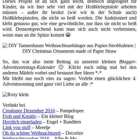
Dieses Projekt ist an sich ganz leicht, dennoch ungeeignet für
Kinder, da wir hier sehr viel mit der
Heißklebepistole
arbeiten
müssen – außer ihr besitzt (wie wir in der Schule auch)
Heißklebepistolen, die nicht so heiß werden. Die funktioniert und
klebt genauso gut, wie eine gewöhnliche, nur dass sie nicht so heiß
wird. Dementsprechend kann man sich auch nicht verbrennen,
wenn man an die Spitze kommt 😀
So, das war also mein Beitrag zu unserem kleinen
Blogger-
Adventssonntags-Kalender
🙂 Klickt euch ruhig mal bei den
anderen Mädels vorbei und bestaunt ihre Ideen *-*
Mir bleibt nur noch eins zu sagen: Verlebt einen glücklichen 4.
Adventssonntag und ganz viel Liebe an alle :*
Verlinkt bei
Crealopee Dezember 2016
– Pampelopee
Froh und Kreativ
– Ein kleiner Blog
Herzlich eingeladen
– Engel + Banditen
Link you stuff
– Meertje
Oh du schöne Weihnachtszeit
– Decorize
Weihnachtszauber 2016
– Allie & Me