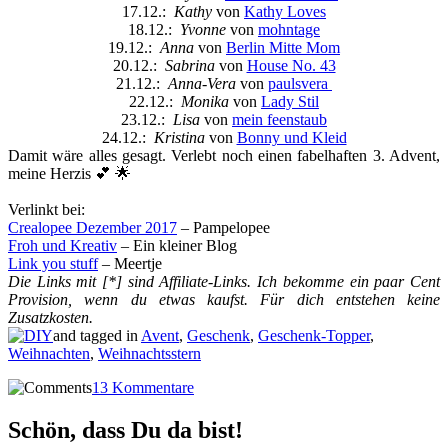
17.12.:
Kathy
von
Kathy Loves
18.12.:
Yvonne
von
mohntage
19.12.:
Anna
von
Berlin Mitte Mom
20.12.:
Sabrina
von
House No. 43
21.12.:
Anna-Vera
von
paulsvera
22.12.:
Monika
von
Lady Stil
23.12.:
Lisa
von
mein feenstaub
24.12.:
Kristina
von
Bonny und Kleid
Damit wäre alles gesagt. Verlebt noch einen fabelhaften 3. Advent,
meine Herzis 💕 🌟
Verlinkt bei:
Crealopee Dezember 2017
– Pampelopee
Froh und Kreativ
– Ein kleiner Blog
Link you stuff
– Meertje
Die Links mit [*] sind Affiliate-Links. Ich bekomme ein paar Cent
Provision, wenn du etwas kaufst. Für dich entstehen keine
Zusatzkosten.
and tagged in
Avent
,
Geschenk
,
Geschenk-Topper
,
Weihnachten
,
Weihnachtsstern
13 Kommentare
Schön, dass Du da bist!