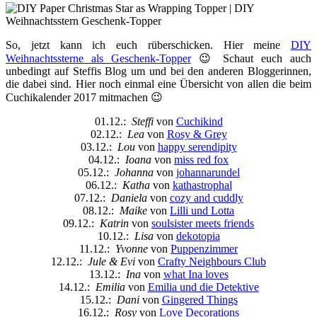
So, jetzt kann ich euch rüberschicken. Hier meine
DIY
Weihnachtssterne als Geschenk-Topper
😉 Schaut euch auch
unbedingt auf Steffis Blog um und bei den anderen Bloggerinnen,
die dabei sind. Hier noch einmal eine Übersicht von allen die beim
Cuchikalender 2017 mitmachen 😉
01.12.:
Steffi
von
Cuchikind
02.12.:
Lea
von
Rosy & Grey
03.12.:
Lou
von
happy serendipity
04.12.:
Ioana
von
miss red fox
05.12.:
Johanna
von
johannarundel
06.12.:
Katha
von
kathastrophal
07.12.:
Daniela
von
cozy and cuddly
08.12.:
Maike
von
Lilli und Lotta
09.12.:
Katrin
von
soulsister meets friends
10.12.:
Lisa
von
dekotopia
11.12.:
Yvonne
von
Puppenzimmer
12.12.:
Jule & Evi
von
Crafty Neighbours Club
13.12.:
Ina
von
what Ina loves
14.12.:
Emilia
von
Emilia und die Detektive
15.12.:
Dani
von
Gingered Things
16.12.:
Rosy
von
Love Decorations