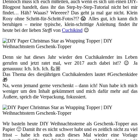
Dennoch muss ich euch mitteilen, auch wenn es sich um einen DIY-
Blogpost handelt, dass ihr das Step-by-Step-Tutorial nicht bei mir
findet… Häh? Waaas? Wieeeee? Das geht ja mal gar nicht. Klein
Rosy ohne Schritt-für-Schritt-Fotos?!? 😱 Alles gut, ich kann dich
beruhigen – meine typische, klein-schrittige Anleitung findet ihr
heute bei der lieben
Steffi
von
Cuchikind
😉
Denn sie hat dieses Jahr wieder den Cuchikalender ins Leben
gerufen und jetzt ratet mal, wer 2017 auch dabei ist!? 😉 Ja
genauuuu: Ich. Ich. Ich. 🙋🏼
Das Thema des diesjährigen Cuchikalenders lautet #Geschenkidee
🎁
Na, wenn jemand gerne verschenkt – dann ich! Nun habe ich mich
weniger um den Inhalt gekümmert und mich dafür mehr auf das
Äußere, sprich die Verpackung, fokussiert.
Wir basteln heute DIY Weihnachtssterne als Geschenk-Topper aus
Papier 🙂 Damit ihr es nicht schwer habt und es zeitlich nicht zu viel
frisst – habe ich euch auch dieses Mal wieder eine Vorlage