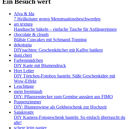
Ein Besuch wert
Alva & Ida
7 Heilkräuter gegen Menstruationsbeschwerden
ars textura
Handtasche häkeln – einfache Tasche für Anfängerinnen
chocolate & clouds
Blåbär Cupcakes mit Schmand-Topping
dekotopia
DIYnachten: Geschenktücher mit Kaffee batiken
duni.cheri
Farbenmädchen
DIY Karte mit Blumendruck
Herr Letter
DIY Törtchen-Fotobox basteln: Süße Geschenkidee mit
Wow-Effekt
Leuchttage
mein feentstaub
DIY: Pflanzenstecker zum Gemüse aussäen aus FIMO
Puppenzimmer
DIY: Blumenwiese als Geldgeschenk zur Hochzeit
Salakreativ
DIY Kamera-Fotogeschenk basteln: So einfach überrascht du
alle!
schere leim papier