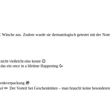
95°C Wäsche aus. Zudem wurde sie dermatologisch getestet mit der Note
icht vielleicht eins kennt 😉
das ein once in a lifetime Happening 🥳
schenkverpackung 🎁
ol
✏️ Der Vorteil bei Geschenktüten – man braucht keine besonderen