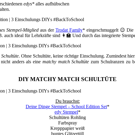
verschiedenen
edys*
alles aufhübschen
alten.
ues Stempel-Mitglied
aus der
Trodat Family
* eingeschmuggelt 😉 Die 
B. auch ideal für Lehrkräfte sind 👩‍🏫 Und durch das integrierte Ste
e
Schultüte
. Ohne Schultüte, keine richtige Einschulung. Zumindest hi
nicht anders als eine
matchy match Schultüte
zum Schulranzen zu ba
DIY MATCHY MATCH SCHULTÜTE
Du brauchst:
Deine Dinge Stempel – School Edition Set
*
edy Stempel
*
Schultüten Rohling
Farbspray
Krepppapier weiß
buntes Glitzertüll