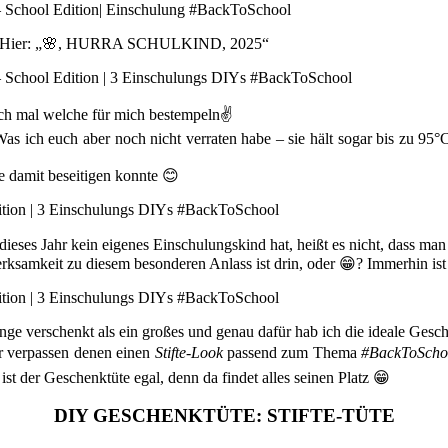
eln. Hier: „🌸, HURRA SCHULKIND, 2025“
uch mal welche für mich bestempeln✌️
. Was ich euch aber noch nicht verraten habe – sie hält sogar bis zu 
ie damit beseitigen konnte 😊
es Jahr kein eigenes Einschulungskind hat, heißt es nicht, dass man n
rksamkeit zu diesem besonderen Anlass ist drin, oder 😁? Immerhin ist 
inge verschenkt als ein großes und genau dafür hab ich die ideale Ge
ir verpassen denen einen
Stifte-Look
passend zum Thema
#BackToScho
t der Geschenktüte egal, denn da findet alles seinen Platz 😁
DIY GESCHENKTÜTE: STIFTE-TÜTE