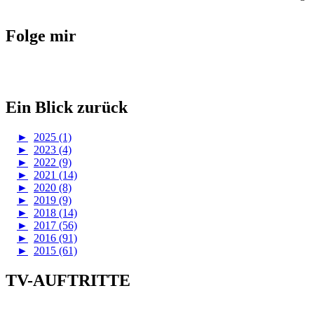
Folge mir
Ein Blick zurück
►
2025 (1)
►
2023 (4)
►
2022 (9)
►
2021 (14)
►
2020 (8)
►
2019 (9)
►
2018 (14)
►
2017 (56)
►
2016 (91)
►
2015 (61)
TV-AUFTRITTE