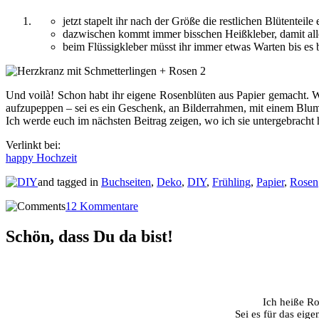
jetzt stapelt ihr nach der Größe die restlichen Blütenteile
dazwischen kommt immer bisschen Heißkleber, damit alle
beim Flüssigkleber müsst ihr immer etwas Warten bis es b
Und voilà! Schon habt ihr eigene Rosenblüten aus Papier gemacht. We
aufzupeppen – sei es ein Geschenk, an Bilderrahmen, mit einem Blumen
Ich werde euch im nächsten Beitrag zeigen, wo ich sie untergebracht
Verlinkt bei:
happy Hochzeit
and tagged in
Buchseiten
,
Deko
,
DIY
,
Frühling
,
Papier
,
Rosen
12 Kommentare
Schön, dass Du da bist!
Ich heiße Ro
Sei es für das eig