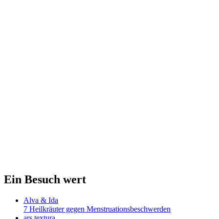
Ein Besuch wert
Alva & Ida
7 Heilkräuter gegen Menstruationsbeschwerden
ars textura