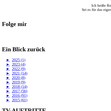
Ich heiße Ro
Sei es für das eig
Folge mir
Ein Blick zurück
►
2025 (1)
►
2023 (4)
►
2022 (9)
►
2021 (14)
►
2020 (8)
►
2019 (9)
►
2018 (14)
►
2017 (56)
►
2016 (91)
►
2015 (61)
TV-AUFTRITTE