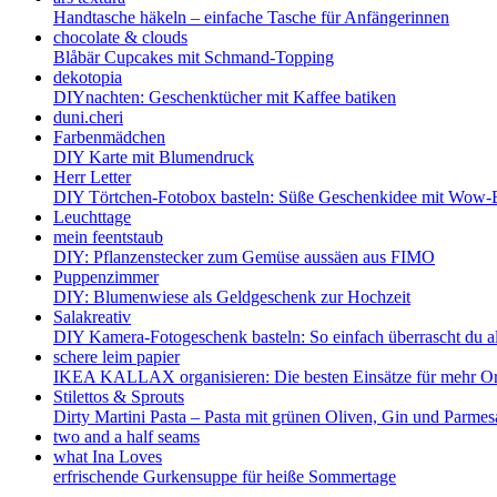
Handtasche häkeln – einfache Tasche für Anfängerinnen
chocolate & clouds
Blåbär Cupcakes mit Schmand-Topping
dekotopia
DIYnachten: Geschenktücher mit Kaffee batiken
duni.cheri
Farbenmädchen
DIY Karte mit Blumendruck
Herr Letter
DIY Törtchen-Fotobox basteln: Süße Geschenkidee mit Wow-E
Leuchttage
mein feentstaub
DIY: Pflanzenstecker zum Gemüse aussäen aus FIMO
Puppenzimmer
DIY: Blumenwiese als Geldgeschenk zur Hochzeit
Salakreativ
DIY Kamera-Fotogeschenk basteln: So einfach überrascht du al
schere leim papier
IKEA KALLAX organisieren: Die besten Einsätze für mehr O
Stilettos & Sprouts
Dirty Martini Pasta – Pasta mit grünen Oliven, Gin und Parmes
two and a half seams
what Ina Loves
erfrischende Gurkensuppe für heiße Sommertage