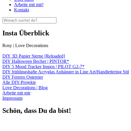
Arbeite mit mir!
Kontakt
Insta Überblick
Rosy | Love Decorations
DIY 3D Papier Sterne [Reloaded]
DIY Halloween Becher | PINTOR*
DIY 5 Mood Tracker Inspos | PILOT G2-7*
DIY frühlingshafte Acryglas Anhänger in Line Art/Handlettering Stil
DIY Ferrero Ostereier
Alle DIY-Projekte
Love Decorations | Blog
Arbeite mit mir
Impressum
Schön, dass Du da bist!