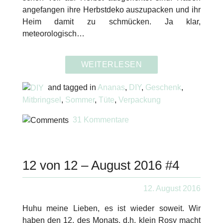
angefangen ihre Herbstdeko auszupacken und ihr
Heim damit zu schmücken. Ja klar,
meteorologisch…
WEITERLESEN
and tagged in
Ananas
,
DIY
,
Geschenk
,
Mitbringsel
,
Sommer
,
Tüte
,
Verpackung
31 Kommentare
12 von 12 – August 2016 #4
12. August 2016
Huhu meine Lieben, es ist wieder soweit. Wir
haben den 12. des Monats, d.h. klein Rosy macht